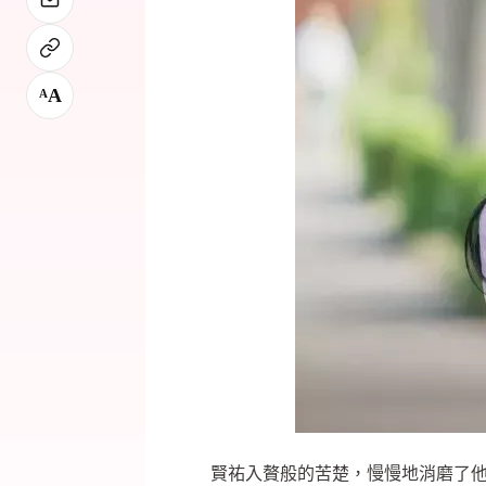
A
A
賢祐入贅般的苦楚，慢慢地消磨了