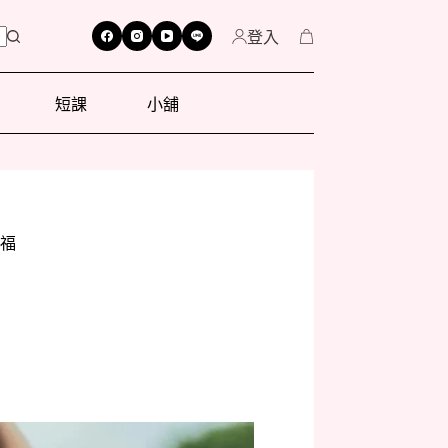
登入
短課
小舖
福