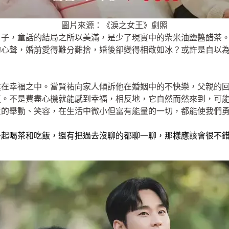
圖片來源：《淚之女王》劇照
日子，童話的結局之所以美滿，是少了現實中的柴米油鹽醬醋茶
的心聲，婚前愛得難分難捨，婚後卻變得相敬如冰？或許是自以
處在幸福之中。當賢祐向家人傾訴他在婚姻中的不快樂，父親的
道。不是費盡心機就能感到幸福，相反地，它自然而然來到，可
意的舉動、笑容，在生活中微小但富有能量的一切，都能使我們
一起喝茶和吃飯，還有把過去沒聊的都聊一聊，那樣應該會很不