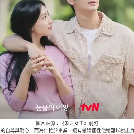
圖片來源：《淚之女王》劇照
他的自尊與耐心，而海仁忙於事業，還有傲嬌個性使她難以說出