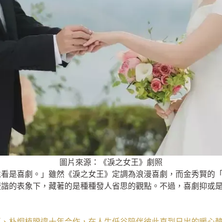
圖片來源：《淚之女王》劇照
遠看是喜劇。」雖然《淚之女王》定調為浪漫喜劇，而金秀賢的
詼諧的表象下，藏著的是種種發人省思的觀點。不過，喜劇抑或
惠、朴炯植睽違十年合作，在人生低谷陪伴彼此直到日出的暖心