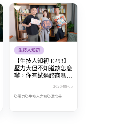
生技人知初
【生技人知初 EP53】
壓力大但不知道該怎麼
辦，你有試過諮商嗎？
Feat.洪培芸臨床心理師
2026-08-05
壓力
生技人之初
洪培芸