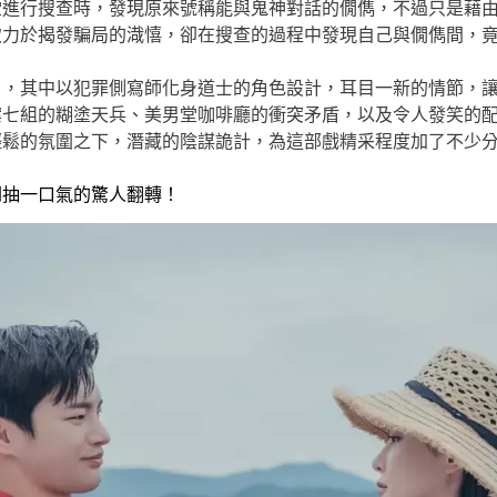
堂進行搜查時，發現原來號稱能與鬼神對話的僩儁，不過只是藉
致力於揭發騙局的渽憘，卻在搜查的過程中發現自己與僩儁間，
》，其中以犯罪側寫師化身道士的角色設計，耳目一新的情節，
案七組的糊塗天兵、美男堂咖啡廳的衝突矛盾，以及令人發笑的
輕鬆的氛圍之下，潛藏的陰謀詭計，為這部戲精采程度加了不少
倒抽一口氣的驚人翻轉！