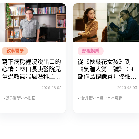
敘事醫學
影視娛樂
寫下病房裡沒說出口的
從《扶桑花女孩》到
心情：林口長庚醫院兒
《氣體人第一號》：4
童過敏氣喘風溼科主治
部作品認識蒼井優細膩
醫師林思偕，談書寫與
動人的演技
2026-08-05
2026-08-05
渴望被理解的醫病關係
敘事醫學
林思偕
蒼井優
日劇
日本電影