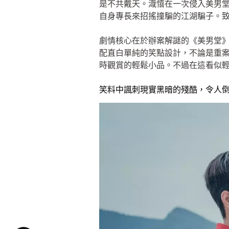
是不共戴天。渽憘在一次侵入美男
自身專長來招搖撞騙的江湖騙子。
劇情核心在於辦案解謎的《美男堂
配直白單純的笑點設計，不論是重
時觀賞的輕鬆小品。不過在這看似
笑料中諷刺現實黑暗的殘酷，令人