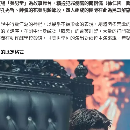
道場「美男堂」為故事舞台，精通犯罪側寫的南僩儁（徐仁國 
警孔秀哲、帥氣的花美男趙娜段，四人組成的團隊在此為民眾解
小說中行騙江湖的神棍，以幾乎不顧形象的表現，創造諸多荒誕
檔的吳漣序，在劇中化身綽號「韓鬼」的菁英刑警，大量的打鬥
時間在動作戲學校鍛鍊，《美男堂》的演出對兩位主演來說，無
集的既定格式