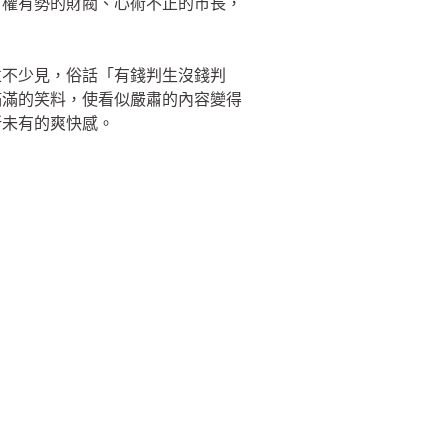
有權有勢的財閥、心術不正的市長，
並不少見，俗話「有錢判生沒錢判
滿滿的笑料，使看似嚴肅的內容變得
所未有的爽快感。