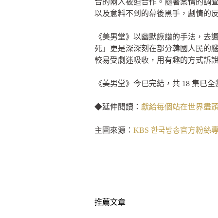
合的兩人被迫合作。隨著案情的調
以及意料不到的幕後黑手，劇情的
《美男堂》以幽默詼諧的手法，去
死」更是深深刻在部分韓國人民的
較易受劇迷吸收，用有趣的方式訴
《美男堂》今已完結，共 18 集已全數上
◆延伸閱讀：
獻給每個站在世界盡
主圖來源：
KBS 한국방송官方粉絲
推薦文章