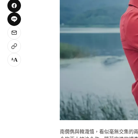
A
A
南僩儁與韓渽憘，看似毫無交集的