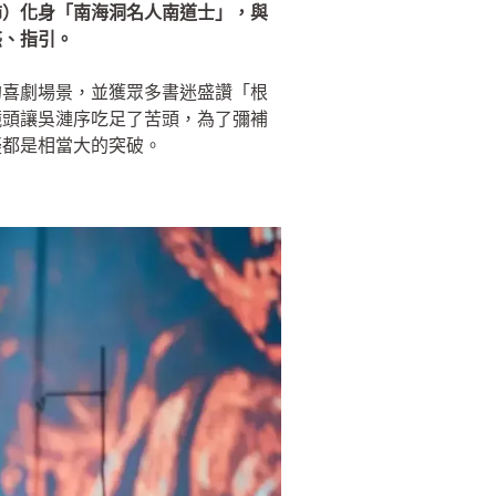
飾）化身「南海洞名人南道士」，與
惑、指引。
的喜劇場景，並獲眾多書迷盛讚「根
鏡頭讓吳漣序吃足了苦頭，為了彌補
疑都是相當大的突破。