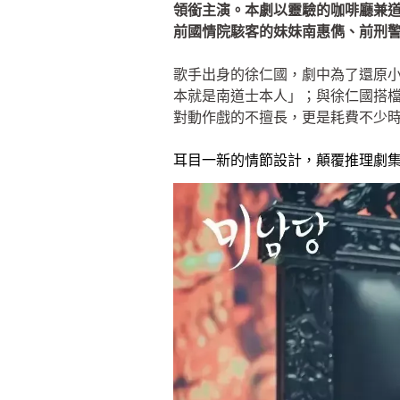
領銜主演。本劇以靈驗的咖啡廳兼
前國情院駭客的妹妹南惠儁、前刑
歌手出身的徐仁國，劇中為了還原
本就是南道士本人」；與徐仁國搭
對動作戲的不擅長，更是耗費不少
耳目一新的情節設計，顛覆推理劇