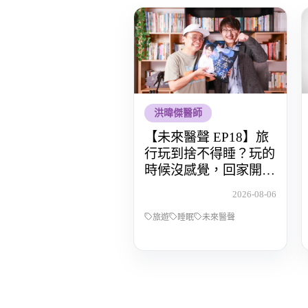
洪暐傑醫師
【未來醫聲 EP18】旅
行玩到捨不得睡？玩的
時候沒感覺，回家開始
還債 Feat.食尚玩家OS
2026-08-06
桑阿松
旅遊
睡眠
未來醫聲