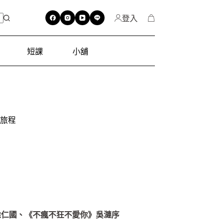
登入
短課
小舖
旅程
徐仁國、《不瘋不狂不愛你》吳漣序