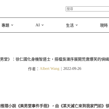
AI
專題
生活
現時
男堂》：徐仁國化身機智道士，搭檔吳漣序展開荒唐爆笑的偵緝
Albert Wang
2022-09-26
作者：
｜
的推理小說《美男堂事件手冊》，由《某天滅亡來到我家門前》