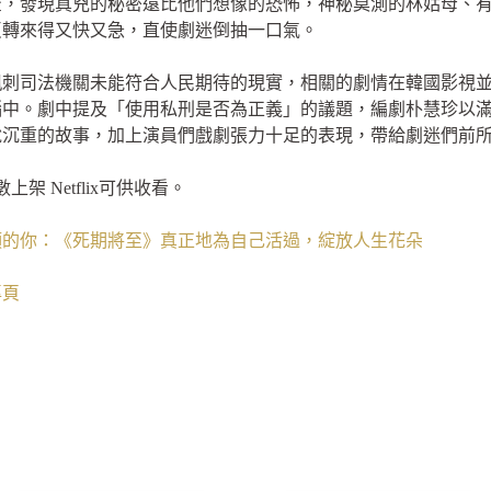
查，發現真兇的秘密遠比他們想像的恐怖，神秘莫測的林姑母、
反轉來得又快又急，直使劇迷倒抽一口氣。
諷刺司法機關未能符合人民期待的現實，相關的劇情在韓國影視
腦中。劇中提及「使用私刑是否為正義」的議題，編劇朴慧珍以
說沉重的故事，加上演員們戲劇張力十足的表現，帶給劇迷們前
架 Netflix可供收看。
頭的你：《死期將至》真正地為自己活過，綻放人生花朵
專頁