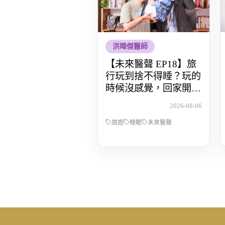
洪暐傑醫師
【未來醫聲 EP18】旅
行玩到捨不得睡？玩的
時候沒感覺，回家開始
還債 Feat.食尚玩家OS
2026-08-06
桑阿松
旅遊
睡眠
未來醫聲