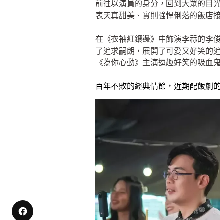
前往以演員的身分，回到大眾的目
表天真甜美、實則強悍俐落的飯店
在《衣袖紅鑲邊》中飾演李祘的李
了追求嗣朗，展開了可愛又好笑的追
《為你心動》主演逗趣好笑的吸血
百年不敗的經典情節，近期配飯劇