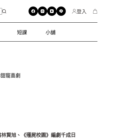
登入
短課
小舖
的甜寵喜劇
演林賢旭、《殭屍校園》編劇千成日