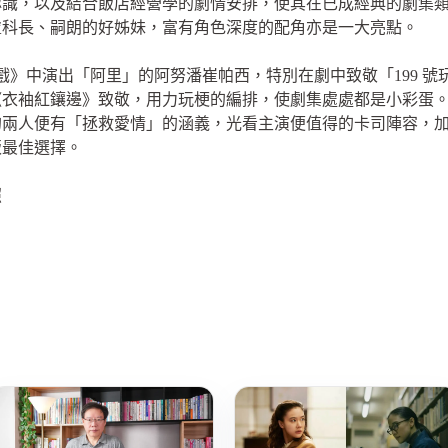
認識，以及結合飯店經營學的劇情安排，使其在已成經典的劇集
盧科長、嗣朗的好姊妹，富有角色深度的配角亦是一大亮點。
遊戲》中演出「阿里」的阿努潘崔帕西，特別在劇中致敬「199 
《衣袖紅鑲邊》致敬，用力玩梗的編排，使劇集處處都是小彩蛋
的兩人便有「拯救愛情」的涵義，光看主演便值得的卡司陣容，
飯最佳選擇。
照