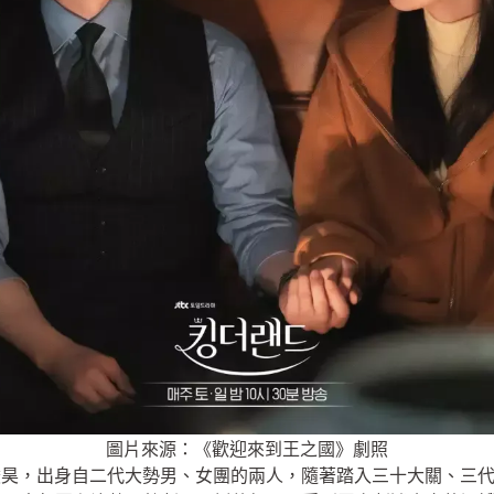
圖片來源：《歡迎來到王之國》劇照
俊昊，出身自二代大勢男、女團的兩人，隨著踏入三十大關、三