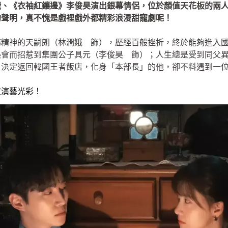
娥、《衣袖紅鑲邊》李俊昊演出銀幕情侶，位於顏值天花板的兩
的聲明，真不愧是戲裡戲外都精彩浪漫甜寵劇呢！
務精神的天嗣朗（林潤娥 飾），歷經百般挫折，終於能夠進入
誤會而招惹到集團公子具元（李俊昊 飾）；人生總是受到同父
，決定返回韓國王者飯店，化身「本部長」的他，卻不料遇到一
放演藝光彩！