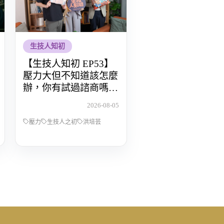
生技人知初
【生技人知初 EP53】
壓力大但不知道該怎麼
辦，你有試過諮商嗎？
Feat.洪培芸臨床心理師
2026-08-05
壓力
生技人之初
洪培芸