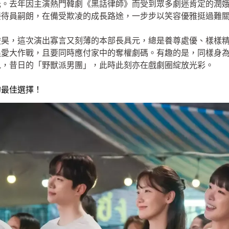
光。去年因主演熱門韓劇《黑話律師》而受到眾多劇迷肯定的潤
接待員嗣朗，在備受欺凌的成長路途，一步步以笑容優雅挺過難
俊昊，這次演出寡言又刻薄的本部長具元，總是養尊處優、樣樣
愛大作戰，且要同時應付家中的奪權劇碼。有趣的是，同樣身為 
鬼，昔日的「野獸派男團」，此時此刻亦在戲劇圈綻放光彩。
的最佳選擇！