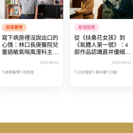
敘事醫學
影視娛樂
寫下病房裡沒說出口的
從《扶桑花女孩》到
心情：林口長庚醫院兒
《氣體人第一號》：4
童過敏氣喘風溼科主治
部作品認識蒼井優細膩
醫師林思偕，談書寫與
動人的演技
2026-08-05
2026-08-05
渴望被理解的醫病關係
敘事醫學
林思偕
日本電影
蒼井優
日劇