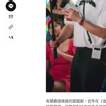
A
A
有關霸道總裁的甜寵劇，近年在《