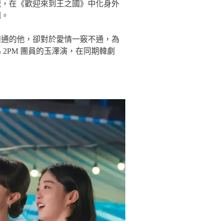
娥，在《歡迎來到王之國》中化身外
關。
精通的他，卻對於愛情一竅不通，為
2PM 團員的玉澤演，在同期韓劇