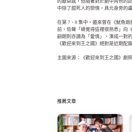
的厭惡感，但隨著對於劇中角色的
中除了甜死人的戀情，具元身旁的
在第 7、8 集中，邀來曾在《魷魚
前，低聲「總覺得這裡很熟悉」向
嗣朗則亦讀為「愛情」，湊成一對
《歡迎來到王之國》絕對是近期配
主圖來源：《歡迎來到王之國》劇
推薦文章