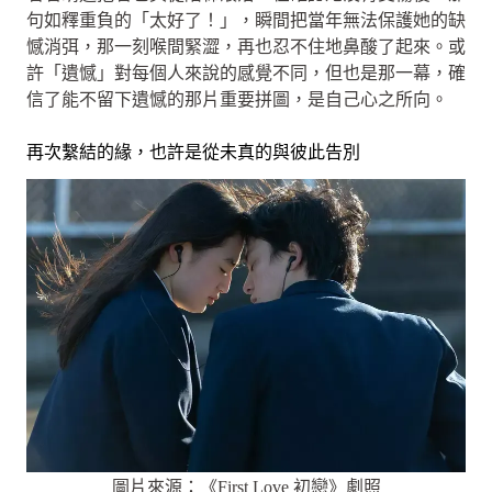
句如釋重負的「太好了！」，瞬間把當年無法保護她的缺
憾消弭，那一刻喉間緊澀，再也忍不住地鼻酸了起來。或
許「遺憾」對每個人來說的感覺不同，但也是那一幕，確
信了能不留下遺憾的那片重要拼圖，是自己心之所向。
再次繫結的緣，也許是從未真的與彼此告別
圖片來源：《First Love 初戀》劇照