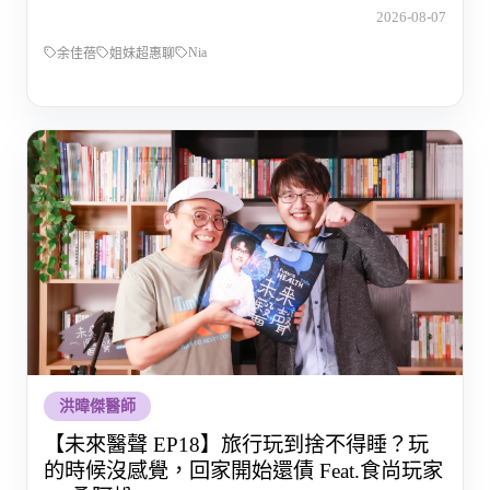
的那段路
2026-08-07
Nia
余佳蓓
姐妹超惠聊
洪暐傑醫師
【未來醫聲 EP18】旅行玩到捨不得睡？玩
的時候沒感覺，回家開始還債 Feat.食尚玩家