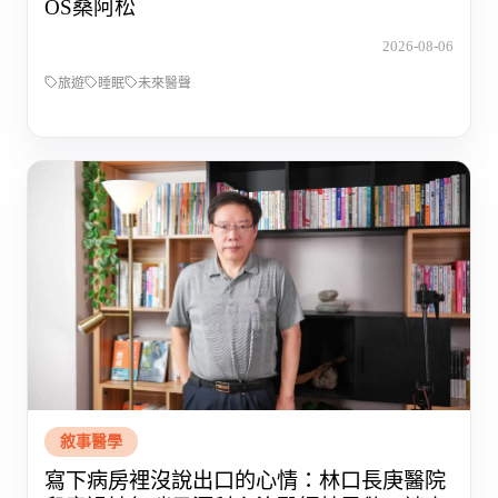
OS桑阿松
2026-08-06
旅遊
睡眠
未來醫聲
敘事醫學
寫下病房裡沒說出口的心情：林口長庚醫院