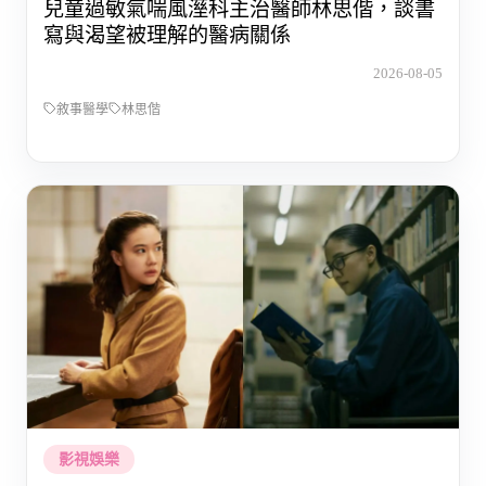
兒童過敏氣喘風溼科主治醫師林思偕，談書
寫與渴望被理解的醫病關係
2026-08-05
敘事醫學
林思偕
影視娛樂