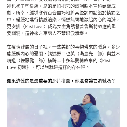
卻也摻了些憂慮，憂的是怕把它的歌詞照本宣科硬編成
劇。所幸，編導寒竹百合靈巧地將某些詞句點綴於情節之
中，緩緩地進行情感渲染，悄然無聲地激起內心的漣漪，
更安排〈First Love〉成為女主角誘發普魯斯特效應的重
要關鍵，這神來之筆讓人不禁眼淚潰堤。
在疫情肆虐的日子裡，一些美好的事物帶來的暖意，多少
能緩解內心的憂悶，講述野口也英（滿島光 飾）與並木
晴道（佐藤健 飾）橫跨二十多年愛情故事的《First
Love 初戀》，可以說就是這樣的存在吧。
如果遺憾的是最重要的那片拼圖，你還會讓它遺憾嗎？