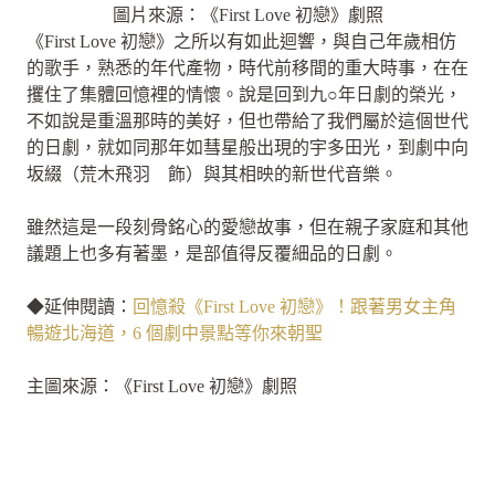
圖片來源：《First Love 初戀》劇照
《First Love 初戀》之所以有如此迴響，與自己年歲相仿
的歌手，熟悉的年代產物，時代前移間的重大時事，在在
攫住了集體回憶裡的情懷。說是回到九○年日劇的榮光，
不如說是重溫那時的美好，但也帶給了我們屬於這個世代
的日劇，就如同那年如彗星般出現的宇多田光，到劇中向
坂綴（荒木飛羽 飾）與其相映的新世代音樂。
雖然這是一段刻骨銘心的愛戀故事，但在親子家庭和其他
議題上也多有著墨，是部值得反覆細品的日劇。
◆延伸閱讀：
回憶殺《First Love 初戀》！跟著男女主角
暢遊北海道，6 個劇中景點等你來朝聖
主圖來源：《First Love 初戀》劇照