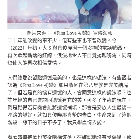
圖片來源：《First Love 初戀》宣傳海報
二十年能改變的事不少，但有些事也不曾改變。今
（2022）年初，大 S 與具俊曄因一個沒換的電話號碼，
再次牽起斷落的紅線，浪漫地令人不自覺揚起嘴角，同時
也使人能再次相信愛情。
人們總愛說留點遺憾是美的，也是這樣的想法，有些觀者
認為《First Love 初戀》如果收尾在第八集就是完美結局
了，但若是真的懷有遺憾的人，會同意這樣的說法嗎？也
許年輕的自己會認同遺憾有它的美，可多了年歲的現在，
倒是覺得若有機會能將遺憾補填，那會是安放人生最後一
哩路的靜好，就如具俊曄那真摯的告白，生命來到了這個
階段，餘下的日子不多了，我只想盡情去愛。
看著晴道抱著也英從階梯滾落，在確認她沒有受傷後，那