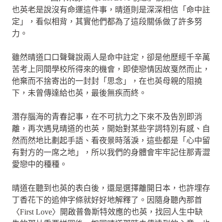
也英老是說沒有命運這件事，晴道則是深深相信「命中註
定」，看似相背，其實他們都為了這段關係做了許多努
力。
雖然晴道口口聲聲說兩人是命中註定，卻是他歷經千辛萬
苦考上同間學校所得來的機會，即使戀情因故戛然而止，
他棄而不捨寄出的一封封「思念」，在也英母親的阻撓
下，未曾傳達給也英，最後無疾而終。
潛存腦海的青春記事，在不可抗力之下來不及告別即消
離，再次遇見晴道的也英，開始對某些字詞特別有感、自
然而然地比劃起手語、看夜景時落淚，這些都是「心中留
有對方的一席之地」，所以我們的身體會牢牢記住那青澀
愛戀中的種種。
晴道在聽到也英的表白後，還是選擇離開日本，也許埋存
丁香花下的追伸字條就好好地解釋了。因隨身聽內那首
〈First Love〉開啟普魯斯特效應的也英，找回人生中缺