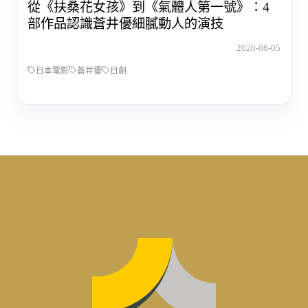
從《扶桑花女孩》到《氣體人第一號》：4
部作品認識蒼井優細膩動人的演技
2026-08-05
日本電影
蒼井優
日劇