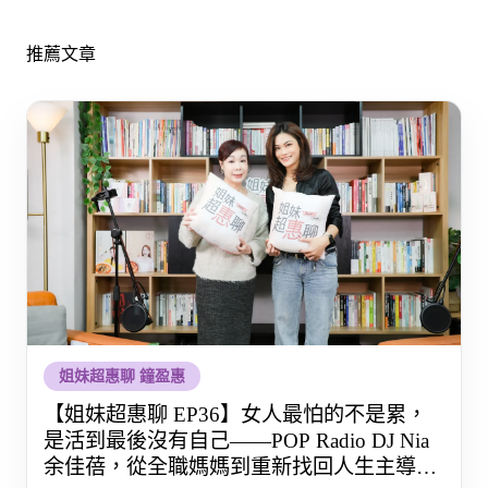
推薦文章
姐妹超惠聊 鐘盈惠
【姐妹超惠聊 EP36】女人最怕的不是累，
是活到最後沒有自己——POP Radio DJ Nia
余佳蓓，從全職媽媽到重新找回人生主導權