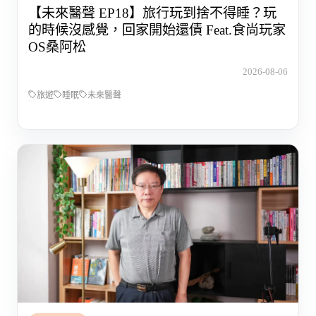
【未來醫聲 EP18】旅行玩到捨不得睡？玩
的時候沒感覺，回家開始還債 Feat.食尚玩家
OS桑阿松
2026-08-06
旅遊
睡眠
未來醫聲