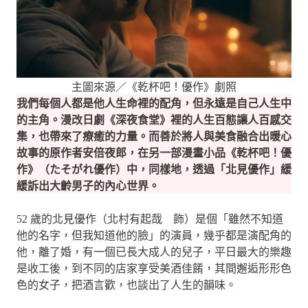
主圖來源／《乾杯吧！優作》劇照
我們每個人都是他人生命裡的配角，但永遠是自己人生中
的主角。漫改日劇《深夜食堂》裡的人生百態讓人百感交
集，也帶來了療癒的力量。而善於將人與美食融合出暖心
故事的原作者安倍夜郎，在另一部漫畫小品《乾杯吧！優
作》（たそがれ優作）中，同樣地，透過「北見優作」緩
緩訴出大齡男子的內心世界。
52 歲的北見優作（北村有起哉 飾）是個「雖然不知道
他的名字，但我知道他的臉」的演員，幾乎都是演配角的
他，離了婚，有一個已長大成人的兒子，平日最大的樂趣
是收工後，到不同的店家享受美酒佳餚，其間邂逅形形色
色的女子，把酒言歡，也談出了人生的韻味。