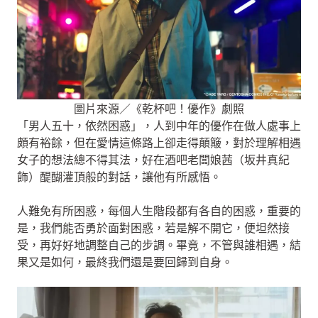
圖片來源／《乾杯吧！優作》劇照
「男人五十，依然困惑」，人到中年的優作在做人處事上
頗有裕餘，但在愛情這條路上卻走得顛簸，對於理解相遇
女子的想法總不得其法，好在酒吧老闆娘茜（坂井真紀
飾）醍醐灌頂般的對話，讓他有所感悟。
人難免有所困惑，每個人生階段都有各自的困惑，重要的
是，我們能否勇於面對困惑，若是解不開它，便坦然接
受，再好好地調整自己的步調。畢竟，不管與誰相遇，結
果又是如何，最終我們還是要回歸到自身。