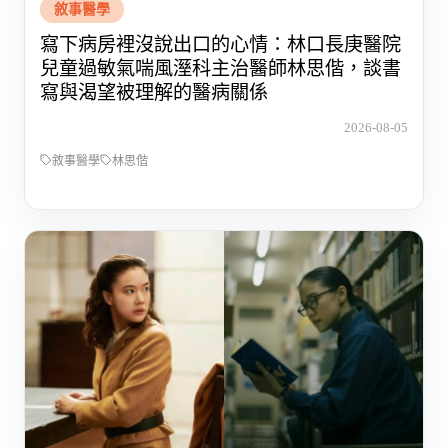
敘事醫學
寫下病房裡沒說出口的心情：林口長庚醫院
兒童過敏氣喘風溼科主治醫師林思偕，談書
寫與渴望被理解的醫病關係
2026-08-05
敘事醫學
林思偕