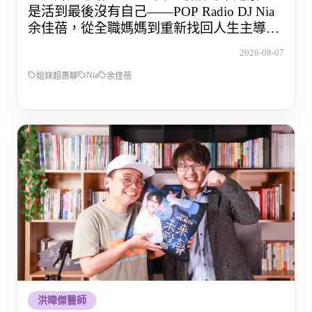
是活到最後沒有自己——POP Radio DJ Nia
余佳蓓，從全職媽媽到重新找回人生主導權
的那段路
2026-08-07
Nia
姐妹超惠聊
余佳蓓
洪暐傑醫師