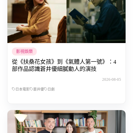
影視娛樂
從《扶桑花女孩》到《氣體人第一號》：4
部作品認識蒼井優細膩動人的演技
2026-08-05
日本電影
蒼井優
日劇