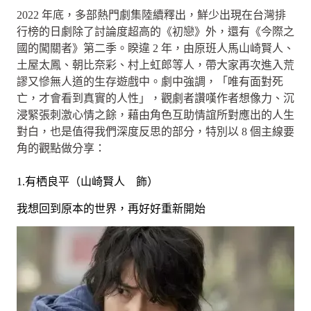
2022 年底，多部熱門劇集陸續釋出，鮮少出現在台灣排
行榜的日劇除了討論度超高的《初戀》外，還有《今際之
國的闖關者》第二季。睽違 2 年，由原班人馬山崎賢人、
土屋太鳳、朝比奈彩、村上虹郎等人，帶大家再次進入荒
謬又慘無人道的生存遊戲中。劇中強調，「唯有面對死
亡，才會看到真實的人性」，觀劇者讚嘆作者想像力、沉
浸緊張刺激心情之餘，藉由角色互助情誼所對應出的人生
對白，也是值得我們深度反思的部分，特別以 8 個主線要
角的觀點做分享：
1.有栖良平（山崎賢人 飾）
我想回到原本的世界，再好好重新開始