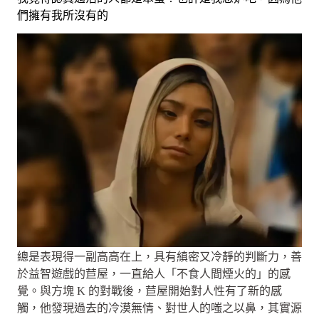
們擁有我所沒有的
總是表現得一副高高在上，具有縝密又冷靜的判斷力，善
於益智遊戲的苣屋，一直給人「不食人間煙火的」的感
覺。與方塊 K 的對戰後，苣屋開始對人性有了新的感
觸，他發現過去的冷漠無情、對世人的嗤之以鼻，其實源