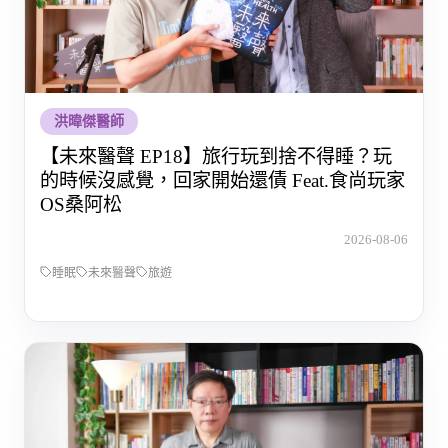
洪暐傑醫師
【未來醫聲 EP18】旅行玩到捨不得睡？玩
的時候沒感覺，回家開始還債 Feat.食尚玩家
OS桑阿松
2026-08-06
睡眠
未來醫聲
旅遊