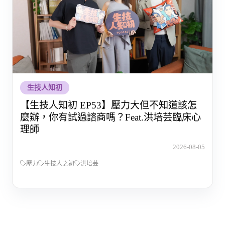
生技人知初
【生技人知初 EP53】壓力大但不知道該怎
麼辦，你有試過諮商嗎？Feat.洪培芸臨床心
理師
2026-08-05
壓力
生技人之初
洪培芸