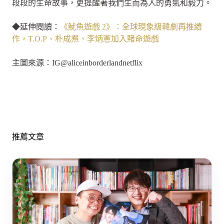
段段的生命故事，更提醒著我們生而為人的勇氣和毅力。
◆延伸閱讀：
《魷魚遊戲 2》：全球現象級韓劇再推續
作，T.O.P、朴成焄、李炳憲加入賭命遊戲
主圖來源：IG@aliceinborderlandnetflix
推薦文章