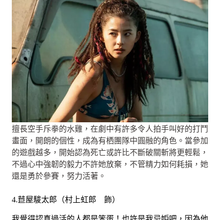
擅長空手斥拳的水雞，在劇中有許多令人拍手叫好的打鬥
畫面，開朗的個性，成為有栖團隊中圓融的角色。當參加
的遊戲越多，開始認為死亡或許比不斷破關斬將更輕鬆，
不過心中強韌的毅力不許她放棄，不管精力如何耗損，她
還是勇於參賽，努力活著。
4.苣屋駿太郎（村上虹郎 飾）
我覺得認真過活的人都是笨蛋！也許是我忌妒吧，因為他