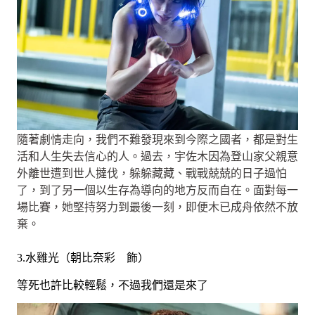
隨著劇情走向，我們不難發現來到今際之國者，都是對生
活和人生失去信心的人。過去，宇佐木因為登山家父親意
外離世遭到世人撻伐，躲躲藏藏、戰戰兢兢的日子過怕
了，到了另一個以生存為導向的地方反而自在。面對每一
場比賽，她堅持努力到最後一刻，即便木已成舟依然不放
棄。
3.水雞光（朝比奈彩 飾）
等死也許比較輕鬆，不過我們還是來了