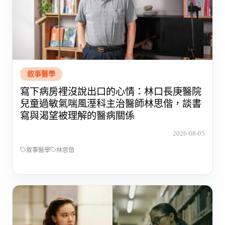
敘事醫學
寫下病房裡沒說出口的心情：林口長庚醫院
兒童過敏氣喘風溼科主治醫師林思偕，談書
寫與渴望被理解的醫病關係
2026-08-05
敘事醫學
林思偕