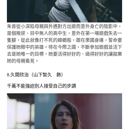
朱音從小深陷母親與外遇對方出遊而意外身亡的陰影中，
是個叛逆、目中無人的高中生，意外在第一場遊戲失去一
隻腳，從此就像打不死的蟑螂般，跟在栗國身邊，誓命要
保護她眼中的英雄。待在今際之國，不斷參加遊戲並活下
去是她唯一的目標，她要活得好好的、過得好好的讓拋棄
她的母親看見。
8.久間欣治（山下智久 飾）
千萬不能強迫別人接受自己的步調