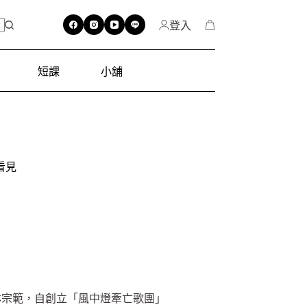
登入
短課
小舖
看見
林宗範，自創立「風中燈牽亡歌團」