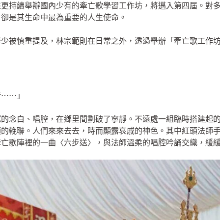
來更持續舉辦國內少有的牽亡歌學習工作坊，將邁入第四屆。對
，卻是其生命中最為重要的人生使命。
鮮少被慎重提及，林宗範則在日常之外，透過舉辦「牽亡歌工作
行⋯⋯」
沉的念白、唱腔，在鄉里間劃破了寧靜。不遠處一組臨時搭建起
類的輓聯。人們來來去去，時而顯露哀戚的神色。其中紅頭法師
牽亡歌陣裡的一曲〈六步送〉，與法師溫柔的唱腔吟誦交織，緩