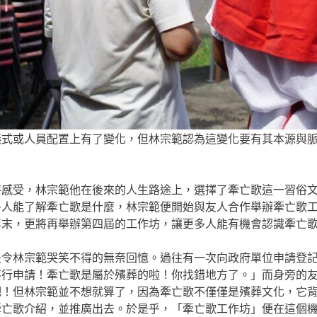
儀式或人員配置上有了變化，但林宗範認為這變化要有其本源與
）
特感受，林宗範他在後來的人生路途上，選擇了牽亡歌這一習俗
多人能了解牽亡歌是什麼，林宗範便開始與友人合作舉辦牽亡歌
）年末，更將再舉辦第四屆的工作坊，讓更多人能有機會認識牽亡
是令林宗範哭笑不得的無奈回憶。過往有一次向政府單位申請登
不行申請！牽亡歌是屬於殯葬的啦！你找錯地方了。」而身旁的
吧！但林宗範並不想就算了，因為牽亡歌不僅僅是殯葬文化，它
牽亡歌介紹，並推廣出去。於是乎，「牽亡歌工作坊」便在這個