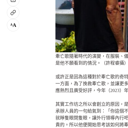
A
A
牽亡歌隨著時代的演變，在服裝、
是他不願看到的情況。（許程睿攝
或許正是因為這種對於牽亡歌的奇
一方面，為了挽救牽亡歌，並讓更
應熱烈且廣受好評，今年（2023
其實工作坊之所以會創立的原因，
承辦人員的一句給氣到：「你這個
就睜隻眼閉隻眼，讓外行領導內行
貴的。所以他便開始思考該如何將