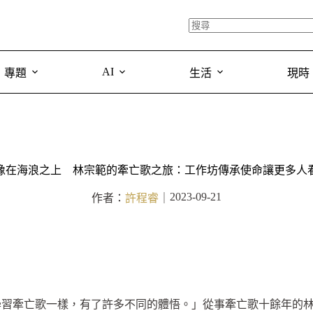
AI
專題
生活
現時
像在海浪之上 林宗範的牽亡歌之旅：工作坊傳承使命讓更多人
2023-09-21
作者：
許程睿
｜
學習牽亡歌一樣，有了許多不同的體悟。」從事牽亡歌十餘年的