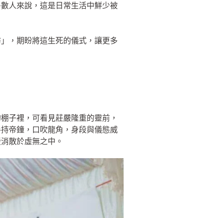
多數人來說，這是日常生活中鮮少被
坊」，期盼將這生死的儀式，讓更多
的棚子裡，可看見莊嚴隆重的靈前，
手持帝鐘，口吹龍角，身段與儀態威
緩消散於虛無之中。