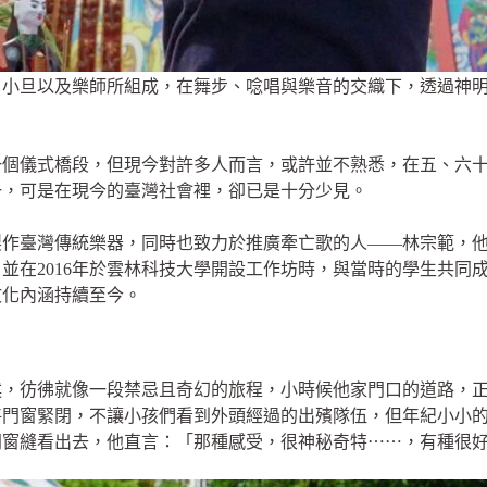
、小旦以及樂師所組成，在舞步、唸唱與樂音的交織下，透過神
）
一個儀式橋段，但現今對許多人而言，或許並不熟悉，在五、六
一，可是在現今的臺灣社會裡，卻已是十分少見。
作臺灣傳統樂器，同時也致力於推廣牽亡歌的人——林宗範，他
並在2016年於雲林科技大學開設工作坊時，與當時的學生共同
文化內涵持續至今。
述，彷彿就像一段禁忌且奇幻的旅程，小時候他家門口的道路，
將門窗緊閉，不讓小孩們看到外頭經過的出殯隊伍，但年紀小小
門窗縫看出去，他直言：「那種感受，很神秘奇特⋯⋯，有種很