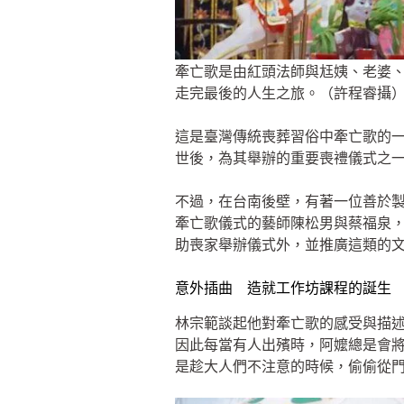
牽亡歌是由紅頭法師與尪姨、老婆
走完最後的人生之旅。（許程睿攝
這是臺灣傳統喪葬習俗中牽亡歌的
世後，為其舉辦的重要喪禮儀式之
不過，在台南後壁，有著一位善於製
牽亡歌儀式的藝師陳松男與蔡福泉，
助喪家舉辦儀式外，並推廣這類的
意外插曲 造就工作坊課程的誕生
林宗範談起他對牽亡歌的感受與描
因此每當有人出殯時，阿嬤總是會
是趁大人們不注意的時候，偷偷從