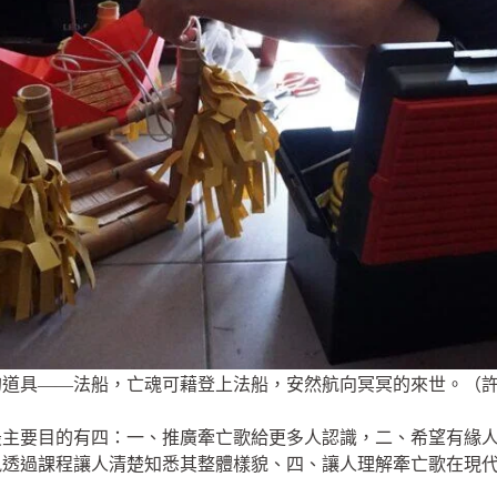
的道具——法船，亡魂可藉登上法船，安然航向冥冥的來世。（
最主要目的有四：一、推廣牽亡歌給更多人認識，二、希望有緣
訊透過課程讓人清楚知悉其整體樣貌、四、讓人理解牽亡歌在現