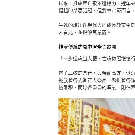
以來，推廣牽亡歌不遺餘力，近年
提起的禁忌話題，但對林宗範而言
生死的議題在現代人的成長教育中
人看見，並理解其意義。
推廣傳統的風中燈牽亡歌團
「一步送魂出大廳，亡魂你著慢慢
電子三弦的樂音，與時而高亢、低
擺放著各式香花與祭品，懸掛著各
儀肅穆，而線香裊裊的煙氣，則在