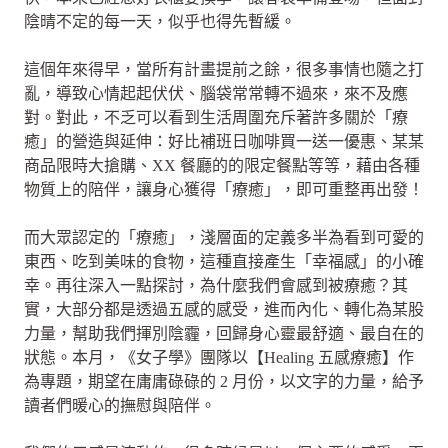
陰晴不定的每一天，似乎也得先暫緩。
這個年來得早，當所有計畫提前之餘，很多事情也隨之打
亂，導致心情起起伏伏、腦袋常常轉不過來，來不及應
對。對此，不乏可以看到生活周圍充斥著許多關於「療
癒」的營造與延伸：好比補班日咖啡買一送一優惠、某某
商品限時大搶購、XX 餐廳的的限定餐點等等，藉由各種
物質上的陪伴，讓身心獲得「療癒」，即可重整再出發！
而大眾認定的「療癒」，淺層面的定義多半為看到可愛的
東西、吃到美味的食物，這種直接產生「幸福感」的小確
幸。再往深入一點探討，為什麼我們會感到被療癒？其
實，大部分都是透過五感的感受，進而內化、轉化為某股
力量，幫助我們揮別陰霾，回歸身心靈最舒適、最自在的
狀態。本月，《女子學》團隊以【Healing 五感療癒】作
為專題，期望在庸庸碌碌的 2 月份，以文字的力量，給予
讀者們暖心的撫慰與陪伴。