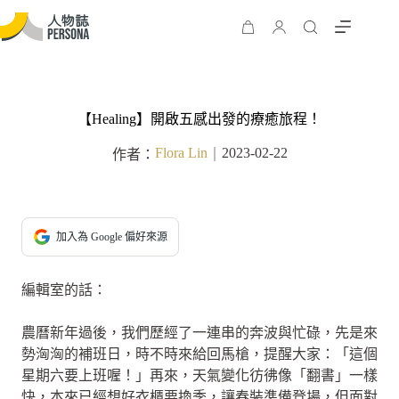
【Healing】開啟五感出發的療癒旅程！
Flora Lin
2023-02-22
作者：
｜
加入為 Google 偏好來源
編輯室的話：
農曆新年過後，我們歷經了一連串的奔波與忙碌，先是來
勢洶洶的補班日，時不時來給回馬槍，提醒大家：「這個
星期六要上班喔！」再來，天氣變化彷彿像「翻書」一樣
快，本來已經想好衣櫃要換季，讓春裝準備登場，但面對