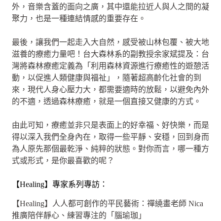
外，音樂含蓋的面向之廣，其中還能拉近人與人之間的凝
聚力，也是一種連結情感的重要存在。
最後，讓我們一起走入大自然，感受被山林包覆、被大地
滋養的療癒力量吧！台大森林系的副教授余家斌提及：台
灣將森林療癒定義為「利用森林資源進行療癒性的遊憩活
動，以促進人類健康與福祉」，隨著超高齡化社會的到
來，現代人身心壓力大，都需要適時的放鬆，以避免內外
的不適，透過森林療癒，就是一個直接又健康的方式。
由此可知，療癒並非只是表面上的好幸福、好快樂，而是
得以深入我們全身內在，取得一些平靜、安穩，回到身而
為人原先那個最乾淨、純粹的狀態。對你而言，哪一種方
式或形式，是你最喜歡的呢？
【Healing】專家系列專訪：
【Healing】人人都可創作的平民藝術：禪繞畫老師 Nica
推廣陪伴靜心、練習專注的「腦瑜珈」