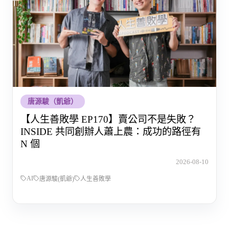
唐源駿（凱爺）
【人生善敗學 EP170】賣公司不是失敗？
INSIDE 共同創辦人蕭上農：成功的路徑有
N 個
2026-08-10
AI
唐源駿(凱爺)
人生善敗學