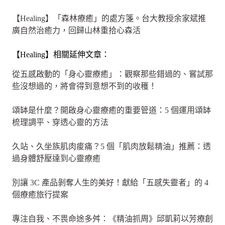
【Healing】「森林療癒」的處方箋。台大教授余家斌推
廣自然治癒力，回歸山林重拾心森活
【Healing】相關延伸文章：
從五感啟動的「身心靈療癒」：觀察那些錯過的、嘗試那
些沒想過的，將會得到意想不到的收穫！
頌缽是什麼？開啟身心靈療癒的重要管道：5 個運用頌缽
梳理調平、穿透心靈的方法
久站、久坐族肌肉痠痛？5 個「肌肉放鬆精油」推薦：透
過身體舒壓達到心靈療癒
別讓 3C 產品剝奪人生的美好！獻給「五感失靈者」的 4
個療癒旅行提案
專注自我、不畏命途多舛：《精油抓周》邱凱莉以芳療創