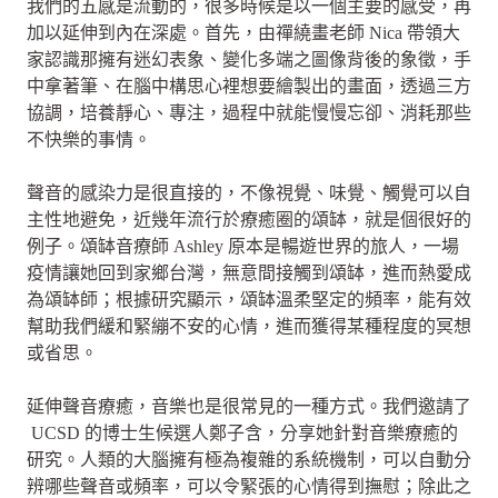
我們的五感是流動的，很多時候是以一個主要的感受，再
加以延伸到內在深處。首先，由禪繞畫老師 Nica 帶領大
家認識那擁有迷幻表象、變化多端之圖像背後的象徵，手
中拿著筆、在腦中構思心裡想要繪製出的畫面，透過三方
協調，培養靜心、專注，過程中就能慢慢忘卻、消耗那些
不快樂的事情。
聲音的感染力是很直接的，不像視覺、味覺、觸覺可以自
主性地避免，近幾年流行於療癒圈的頌缽，就是個很好的
例子。頌缽音療師 Ashley 原本是暢遊世界的旅人，一場
疫情讓她回到家鄉台灣，無意間接觸到頌缽，進而熱愛成
為頌缽師；根據研究顯示，頌缽溫柔堅定的頻率，能有效
幫助我們緩和緊繃不安的心情，進而獲得某種程度的冥想
或省思。
延伸聲音療癒，音樂也是很常見的一種方式。我們邀請了
UCSD 的博士生候選人鄭子含，分享她針對音樂療癒的
研究。人類的大腦擁有極為複雜的系統機制，可以自動分
辨哪些聲音或頻率，可以令緊張的心情得到撫慰；除此之