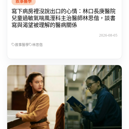
敘事醫學
寫下病房裡沒說出口的心情：林口長庚醫院
兒童過敏氣喘風溼科主治醫師林思偕，談書
寫與渴望被理解的醫病關係
2026-08-05
敘事醫學
林思偕