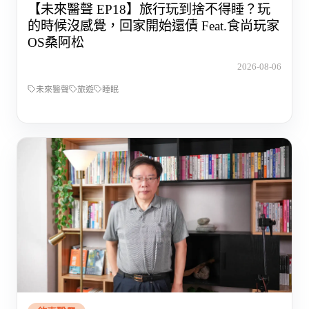
【未來醫聲 EP18】旅行玩到捨不得睡？玩
的時候沒感覺，回家開始還債 Feat.食尚玩家
OS桑阿松
2026-08-06
未來醫聲
旅遊
睡眠