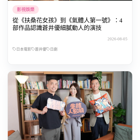
影視娛樂
從《扶桑花女孩》到《氣體人第一號》：4
部作品認識蒼井優細膩動人的演技
2026-08-05
日本電影
蒼井優
日劇