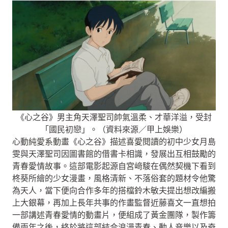
《心之谷》男主角天澤聖司帥氣溫柔、才華洋溢，受封
「國民初戀」。（資料來源／甲上娛樂）
心動純愛系動畫《心之谷》描述喜愛閱讀的初中少女月島
雯與天澤聖司因圖書館的借書卡相識，發展出互相鼓勵的
青春愛情故事。這部電影起源自宮﨑駿在偶然契機下看到
柊葵所繪的少女漫畫，風格清新、不落俗套的題材令他驚
為天人，當下便向合作多年的搭檔鈴木敏夫提出想改編搬
上大銀幕，再加上長年共事的作畫監督近藤喜文一直想拍
一部講述青春愛情的動畫片，便組成了黃金團隊，製作籌
備兩年之後，終於將這部結合浪漫青春、動人音樂以及奇