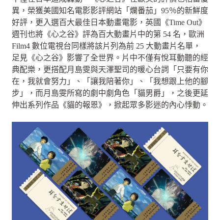
異，榮獲美國知名電影影評網站「爛番茄」95％的新鮮度
好評，更入選百大最佳日本動畫電影，英國《Time Out》
週刊也將《心之谷》評為百大動畫片中的第 54 名，歐洲
Film4 數位電視台同樣將該片列為前 25 大動畫片名單，
足見《心之谷》影響了全世界。片中不僅有悅耳動聽的經
典配樂，更搭配月島雯與天澤聖司的暖心台詞「只要有你
在，我就會努力」、「讓我陪著你」、「我想跟上他的腳
步」，而月島雯所寫的劇中劇角色「貓男爵」，之後更延
伸出系列作品《貓的報恩》，掀起眾多影迷的內心悸動。