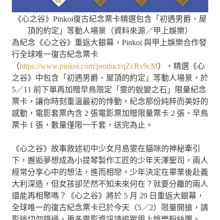
《心之谷》Pinkoi復古紀念票卡精選包含「初遇男爵、屋
頂的約定」等動人場景（資料來源／甲上娛樂）
為紀念《心之谷》重返大銀幕，Pinkoi 與甲上娛樂合作發
行全球唯一復古紀念票卡
（
https://www.pinkoi.com/product/qZcRv9cM
），精選《心
之谷》中包含「初遇男爵、屋頂的約定」等動人場景，於
5／11 前下單再加贈早鳥限定「雯的蛻變之石」限量紀念
票卡，讓你時刻重溫最初的悸動，紀念那份純粹而美好的
感動，電影套票內含 2 張電影票加贈限量票卡 2 張、早鳥
票卡 1 張，數量僅限一千套，送完為止。
《心之谷》故事敘述初中少女月島雯在貓咪的神秘牽引
下，邂逅夢想成為小提琴製作工匠的少年天澤聖司，兩人
經常分享心中的想法，進而相戀。少年決定在畢業後赴義
大利深造，但女孩卻茫然不知未來何在？就要分離的兩人
還能再相聚嗎？《心之谷》將於 5 月 29 日重返大銀幕，
全球唯一的復古紀念票卡已於今天（5／2）限量開搶，請
影迷切勿錯過，更多電影資訊請追蹤甲上娛樂粉絲團。