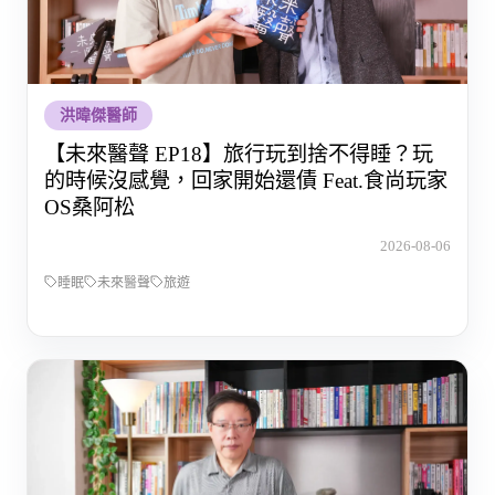
洪暐傑醫師
【未來醫聲 EP18】旅行玩到捨不得睡？玩
的時候沒感覺，回家開始還債 Feat.食尚玩家
OS桑阿松
2026-08-06
睡眠
未來醫聲
旅遊