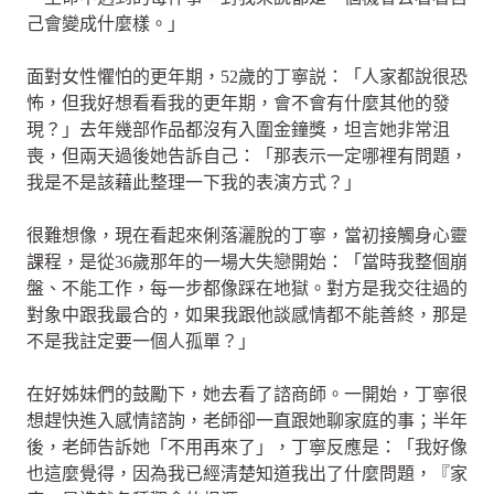
己會變成什麼樣。」
面對女性懼怕的更年期，52歲的丁寧説：「人家都說很恐
怖，但我好想看看我的更年期，會不會有什麼其他的發
現？」去年幾部作品都沒有入圍金鐘獎，坦言她非常沮
喪，但兩天過後她告訴自己：「那表示一定哪裡有問題，
我是不是該藉此整理一下我的表演方式？」
很難想像，現在看起來俐落灑脫的丁寧，當初接觸身心靈
課程，是從36歲那年的一場大失戀開始：「當時我整個崩
盤、不能工作，每一步都像踩在地獄。對方是我交往過的
對象中跟我最合的，如果我跟他談感情都不能善終，那是
不是我註定要一個人孤單？」
在好姊妹們的鼓勵下，她去看了諮商師。一開始，丁寧很
想趕快進入感情諮詢，老師卻一直跟她聊家庭的事；半年
後，老師告訴她「不用再來了」，丁寧反應是：「我好像
也這麼覺得，因為我已經清楚知道我出了什麼問題，『家