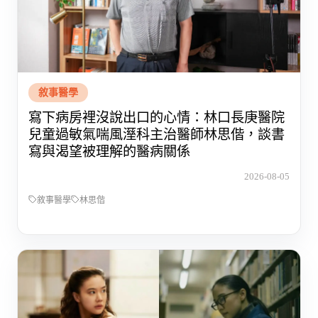
敘事醫學
寫下病房裡沒說出口的心情：林口長庚醫院
兒童過敏氣喘風溼科主治醫師林思偕，談書
寫與渴望被理解的醫病關係
2026-08-05
敘事醫學
林思偕