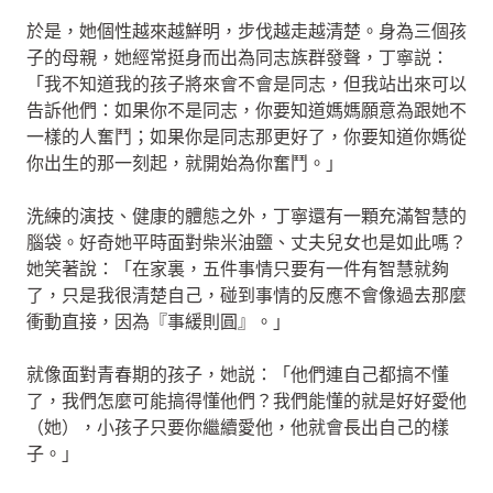
於是，她個性越來越鮮明，步伐越走越清楚。身為三個孩
子的母親，她經常挺身而出為同志族群發聲，丁寧説：
「我不知道我的孩子將來會不會是同志，但我站出來可以
告訴他們：如果你不是同志，你要知道媽媽願意為跟她不
一樣的人奮鬥；如果你是同志那更好了，你要知道你媽從
你出生的那一刻起，就開始為你奮鬥。」
洗練的演技、健康的體態之外，丁寧還有一顆充滿智慧的
腦袋。好奇她平時面對柴米油鹽、丈夫兒女也是如此嗎？
她笑著說：「在家裏，五件事情只要有一件有智慧就夠
了，只是我很清楚自己，碰到事情的反應不會像過去那麼
衝動直接，因為『事緩則圓』。」
就像面對青春期的孩子，她説：「他們連自己都搞不懂
了，我們怎麼可能搞得懂他們？我們能懂的就是好好愛他
（她），小孩子只要你繼續愛他，他就會長出自己的樣
子。」