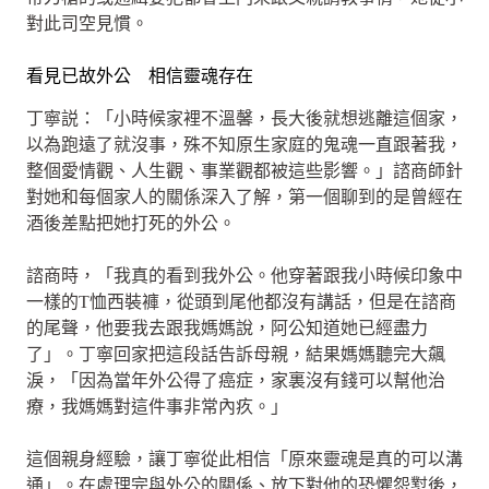
對此司空見慣。
看見已故外公 相信靈魂存在
丁寧説：「小時候家裡不溫馨，長大後就想逃離這個家，
以為跑遠了就沒事，殊不知原生家庭的鬼魂一直跟著我，
整個愛情觀、人生觀、事業觀都被這些影響。」諮商師針
對她和每個家人的關係深入了解，第一個聊到的是曾經在
酒後差點把她打死的外公。
諮商時，「我真的看到我外公。他穿著跟我小時候印象中
一樣的T恤西裝褲，從頭到尾他都沒有講話，但是在諮商
的尾聲，他要我去跟我媽媽說，阿公知道她已經盡力
了」。丁寧回家把這段話告訴母親，結果媽媽聽完大飆
淚，「因為當年外公得了癌症，家裏沒有錢可以幫他治
療，我媽媽對這件事非常內疚。」
這個親身經驗，讓丁寧從此相信「原來靈魂是真的可以溝
通」。在處理完與外公的關係、放下對他的恐懼怨懟後，