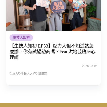
生技人知初
【生技人知初 EP53】壓力大但不知道該怎
麼辦，你有試過諮商嗎？Feat.洪培芸臨床心
理師
2026-08-05
壓力
生技人之初
洪培芸