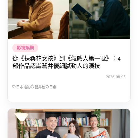
影視娛樂
從《扶桑花女孩》到《氣體人第一號》：4
部作品認識蒼井優細膩動人的演技
2026-08-05
日本電影
蒼井優
日劇