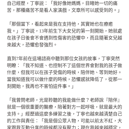
自己經歷，丁寧説：「我好像她媽媽，目睹她一切的痛
苦，那種痛苦不是看人家演戲，文章所可以感受到的。」
「那個當下，看起來是我在支持他，其實她也在療癒
我。」丁寧説，13年前生下大女兒的第一刻開始，她就處
在孩子日後會不會遇到性傷害的恐懼中，而且隨著女兒越
來越大，恐懼愈發強烈。
直到7年前在這場諮商中聽到那位女孩的故事，丁寧突然
明瞭：「我不知道、也控制不了這個世界會對我的孩子做
什麼，但我可以在孩子受傷的時候，陪伴她、等到她好。
當我知道我可以做什麼的時候，恐懼感就降低了，從那一
刻開始，我再也不害怕這件事。」
「我曾問老師，光是聆聽的我能做什麼？老師說『陪伴』
就是一個很重要的醫療，陪著對方一起呼吸，就是最大的
支持。」經歷過這麼多練習之後，丁寧也越來越清楚自己
的工作與責任：「我是個公眾人物，可能以前太不紅，大
家跟我互動分享的時候都沒有壓力；現在我越來越穩定，