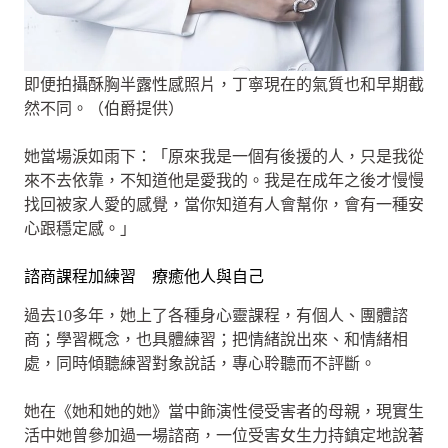
即便拍攝酥胸半露性感照片，丁寧現在的氣質也和早期截
然不同。（伯爵提供）
她當場淚如雨下：「原來我是一個有後援的人，只是我從
來不去依靠，不知道他是愛我的。我是在成年之後才慢慢
找回被家人愛的感覺，當你知道有人會幫你，會有一種安
心跟穩定感。」
諮商課程加練習 療癒他人與自己
過去10多年，她上了各種身心靈課程，有個人、團體諮
商；學習概念，也具體練習；把情緒說出來、和情緒相
處，同時傾聽練習對象說話，專心聆聽而不評斷。
她在《她和她的她》當中飾演性侵受害者的母親，現實生
活中她曾參加過一場諮商，一位受害女生力持鎮定地說著