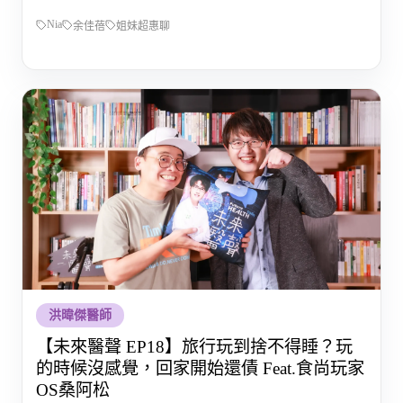
Nia
余佳蓓
姐妹超惠聊
洪暐傑醫師
【未來醫聲 EP18】旅行玩到捨不得睡？玩
的時候沒感覺，回家開始還債 Feat.食尚玩家
OS桑阿松