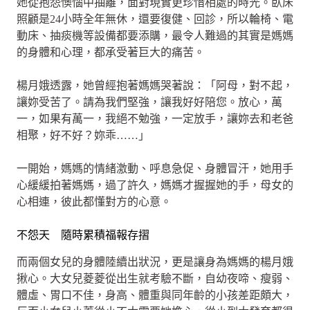
她從抱怨懊惱中抽離，面對現實更珍惜相處的時光。臥床
照顧是24小時全年無休，還要復健、回診，所以輪椅、電
動床、抽痰機等設備都要添購，最令人難過的其實是媽媽
的身體和心理，都承受著巨大的痛苦。
楊月娥透露，她曾經抱著媽媽哭著說：「阿母，對不起，
讓妳受苦了。請為我們堅強，讓我好好陪您。放心，萬
一，如果有萬一，我絕不勉強，一定放手，讓妳去和老爸
相聚，好不好？妳乖……」
一開始，媽媽的情緒激動、呼息急促、身體冒汗，她用手
心緩緩拍著媽媽，過了許久，媽媽才握握她的手，母女的
心相連，彼此都懂對方的心意。
不怨天 隨時累積福報存摺
而兩個女兒的身體陸續出狀況，更是讓身為媽媽的楊月娥
揪心。大女兒菱菱從出生就考驗不斷，自幼夜啼、瘦弱、
體虛、胃口不佳，身高、體重與同年齡的小孩差距頗大，