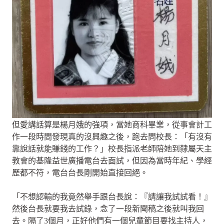
但愛講話算是楊月娥的強項，當她商科畢業，從事會計工
作一段時間發現真的沒興趣之後，跑去問校長：「有沒有
靠說話就能賺錢的工作？」校長指派老師陪她到隸屬天主
教會的基隆益世廣播電台去面試，但因為當時年紀、學經
歷都不符，電台台長剛開始直接回絕。
「不想認輸的我竟然舉手跟台長說：『請讓我試試看！』
然後台長就要我去試錄，念了一段新聞稿之後就叫我回
去。隔了3個月，正好他們有一個兒童節目要找主持人，