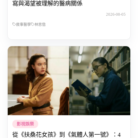
寫與渴望被理解的醫病關係
2026-08-05
敘事醫學
林思偕
影視娛樂
從《扶桑花女孩》到《氣體人第一號》：4