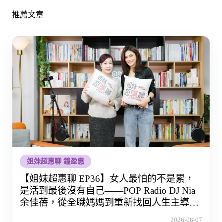
推薦文章
姐妹超惠聊 鐘盈惠
【姐妹超惠聊 EP36】女人最怕的不是累，
是活到最後沒有自己——POP Radio DJ Nia
余佳蓓，從全職媽媽到重新找回人生主導權
的那段路
2026-08-07