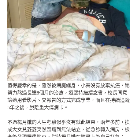
值得慶幸的是，雖然被病魔纏身，小蓁沒有放棄抗癌，她
努力熬過長達8個月的治療，還堅持繼續念書，校長同意
讓她用看影片、交報告的方式完成學業，而且在持續追蹤
5年之後，脫離重大傷病卡。
不過楊月娥的人生考驗似乎沒有就此結束，兩年多前，換
成大女兒菱菱突然頭痛到無法站立，從急診轉入病房，檢
查後發現罹患腦炎，當時楊月娥在臉書上為自己打氣：