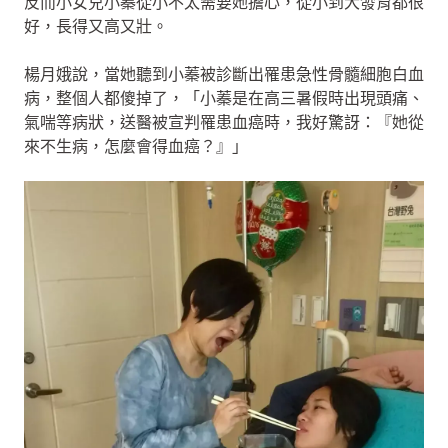
反而小女兒小蓁從小不太需要她擔心，從小到大發育都很
好，長得又高又壯。
楊月娥說，當她聽到小蓁被診斷出罹患急性骨髓細胞白血
病，整個人都傻掉了，「小蓁是在高三暑假時出現頭痛、
氣喘等病狀，送醫被宣判罹患血癌時，我好驚訝：『她從
來不生病，怎麼會得血癌？』」