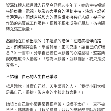
資深媒體人楊月娥入行至今已經30多年了，她的主持領域
橫跨廣播、電視，以及各大場合的活動主持、演講、記者
會通通來，開朗有親和力的個性讓她擁有好人緣，幾乎合
作過的來賓或工作夥伴，很難不跟她成為好朋友，彷彿隨
時充滿正能量。
然而她在日前出版的《不逃跑的陪伴：在陪病相伴的路
上，如何選擇面對、學會轉念、正向克服，讓自己好好喘
息？》一書中，分享自己擔任照顧者的心路歷程，堅毅樂
觀的態度令人動容，「成為照顧者，並非自願，我只是沒
有逃。」
不認輸 自己的人生自己爭取
楊月娥說，其實自己並非天生樂觀的人，「我從小到大都
是靠自己，很拚，沒有傘的小孩比較會跑。」
她坦言自己從小讀書讀得很痛苦，成績不太好，一直不被
爸爸、媽媽看重，「以前哥哥、妹妹的獎狀都是貼在牆壁