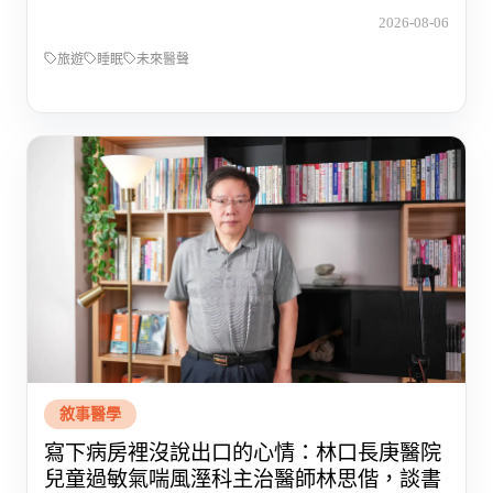
2026-08-06
旅遊
睡眠
未來醫聲
敘事醫學
寫下病房裡沒說出口的心情：林口長庚醫院
兒童過敏氣喘風溼科主治醫師林思偕，談書