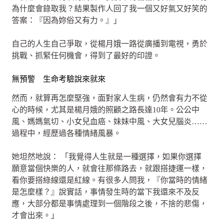
為什麼會錄取我？結果製作人回了我一個又好氣又好笑的
答案：『因為妳俗又有力。』」
自己的人生自己爭取，從楊月娥一路從廣播到電視，勇於
挑戰、抓緊任何機會，得到了最好的印證。
無預警 生命考驗說來就來
然而，就算再怎麼堅強，面對家人生病，仍然會有力不從
心的時候，尤其是楊月娥的照顧之路長達10年。公公中
風、媽媽氣切、小女兒血癌、妹妹中風、大女兒腦炎……
過程中，經歷過各種情緒風暴。
她坦然地說： 「我覺得人生就是一種選擇，如果你選擇
願意當個快樂的人，就會往那條路去，就跟搭捷運一樣，
看你要搭綠線還是紅線。有很多人問我，『你當時的情緒
是怎麼樣？』說實話，事情發生時的當下我還來不及反
應，大部分都是事情處理到一個階段之後，不捨的悲傷，
才會出來。」