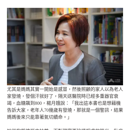
尤其是媽媽其實一開始是感冒，然後照顧的家人以為老人
家發燒，發個汗就好了，隔天送醫院時已經多重器官衰
竭，血糖飆到800，楊月娥說：「我出這本書也是想藉機
告訴大家，老年人70幾歲有發燒，那就是一個警訊，結果
媽媽後來只能靠著氣切續命。」