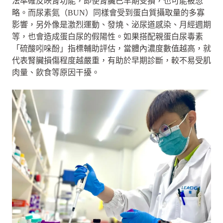
法準確反映腎功能，即使腎臟已早期受損，也可能被忽
略。而尿素氮（BUN）同樣會受到蛋白質攝取量的多寡
影響，另外像是激烈運動、發燒、泌尿道感染、月經週期
等，也會造成蛋白尿的假陽性。如果搭配親蛋白尿毒素
「硫酸吲哚酚」指標輔助評估，當體內濃度數值越高，就
代表腎臟損傷程度越嚴重，有助於早期診斷，較不易受肌
肉量、飲食等原因干擾。