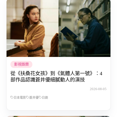
影視娛樂
從《扶桑花女孩》到《氣體人第一號》：4
部作品認識蒼井優細膩動人的演技
2026-08-05
日本電影
蒼井優
日劇