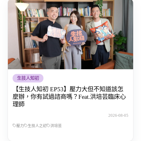
生技人知初
【生技人知初 EP53】壓力大但不知道該怎
麼辦，你有試過諮商嗎？Feat.洪培芸臨床心
理師
2026-08-05
壓力
生技人之初
洪培芸