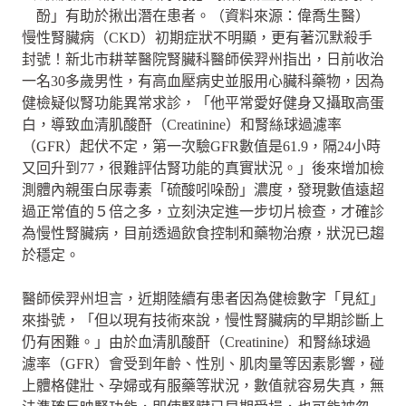
酚」有助於揪出潛在患者。（資料來源：偉喬生醫）
慢性腎臟病（CKD）初期症狀不明顯，更有著沉默殺手
封號！新北市耕莘醫院腎臟科醫師侯羿州指出，日前收治
一名30多歲男性，有高血壓病史並服用心臟科藥物，因為
健檢疑似腎功能異常求診，「他平常愛好健身又攝取高蛋
白，導致血清肌酸酐（Creatinine）和腎絲球過濾率
（GFR）起伏不定，第一次驗GFR數值是61.9，隔24小時
又回升到77，很難評估腎功能的真實狀況。」後來增加檢
測體內親蛋白尿毒素「硫酸吲哚酚」濃度，發現數值遠超
過正常值的５倍之多，立刻決定進一步切片檢查，才確診
為慢性腎臟病，目前透過飲食控制和藥物治療，狀況已趨
於穩定。
醫師侯羿州坦言，近期陸續有患者因為健檢數字「見紅」
來掛號，「但以現有技術來說，慢性腎臟病的早期診斷上
仍有困難。」由於血清肌酸酐（Creatinine）和腎絲球過
濾率（GFR）會受到年齡、性別、肌肉量等因素影響，碰
上體格健壯、孕婦或有服藥等狀況，數值就容易失真，無