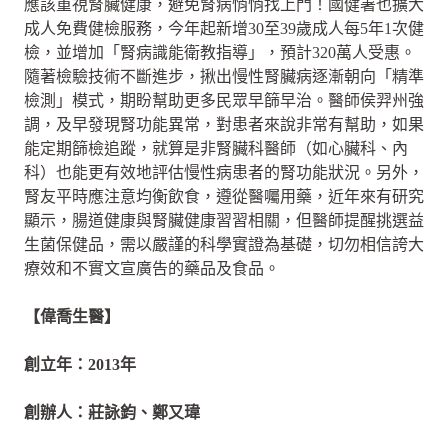
應該重視腎臟健康，避免腎病悄悄找上門！國健署也擴大
成人免費健檢服務，今年起新增30至39歲成人每5年1次健
檢，並增加「腎病識能衛教指導」，預計320萬人受惠。
隨著檢驗技術不斷進步，揪出慢性腎臟病逐漸朝向「精準
檢測」模式，期盼幫助更多民眾早篩早治。醫師侯羿州強
調，及早發現腎功能異常，對患者來說非常有幫助，如果
能定期篩檢追蹤，就算是非腎臟科醫師（如心臟科、內
科）也能更有效地評估慢性病患者的腎功能狀況。另外，
腎友平時應注意均衡飲食，遵從醫囑用藥，近年來有研究
顯示，腸道健康與腎臟健康習習相關，但醫師提醒挑選益
生菌保健品，需以嚴謹的科學實證為基礎，切勿相信誇大
療效和不實文宣廣告的藥品及食品。
【偉喬生醫】
創立年：2013年
創辦人：莊詠鈞、鄭又瑋