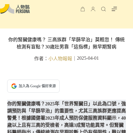
你的腎臟健康嗎？ 三高族群「早篩早治」莫輕忽！ 傳統
檢測有盲點？30歲壯男靠「這指標」揪早期腎病
2025-04-01
作者：
小人物報報
｜
加入為 Google 偏好來源
你的腎臟健康嗎？2025年「世界腎臟日」以此為口號，強
調預防與「早篩早治」的重要性，尤其三高族群更應提高
警覺！根據國健署2023年成人預防保健服務資料顯示，40
歲以上且有三高的受檢者，高達3成腎功能異常。但腎臟
科醫師指出，傳統檢測在早期診斷上仍有侷限性，難以精