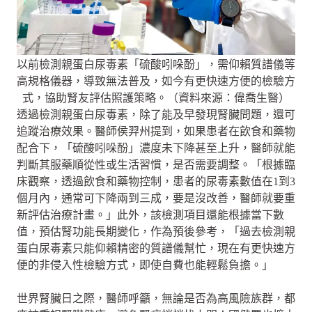
以前檢測親蛋白尿毒素「硫酸吲哚酚」，需仰賴質譜儀等
高規格儀器，導致無法普及，如今有更快速方便的檢驗方
式，協助腎友評估照護策略。（資料來源：偉喬生醫）
透過
檢測親蛋白尿毒素，除了能及早發現腎臟問題，還可
追蹤治療效果。醫師侯羿州提到，如果患者在飲食和藥物
配合下，「硫酸吲哚酚」濃度未下降甚至上升，醫師就能
判斷其服藥順從性或生活習慣，是否需要調整。「根據臨
床觀察，透過飲食和藥物控制，患者的尿毒素數值在1到3
個月內，通常可下降兩到三成，要是沒改善，醫師就要重
新評估治療計畫。」此外，該檢測項目還能根據當下數
值，預估腎功能長期變化，作為預後參考，「過去檢測親
蛋白尿毒素只能仰賴精密的質譜儀幫忙，現在有更快速方
便的非侵入性檢驗方式，即使自費也能輕鬆負擔。」
世界腎臟日之際，醫師呼籲，無論是否為高風險族群，都