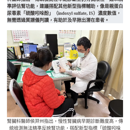
準評估腎功能，建議搭配其他新型指標輔助，像是親蛋白
尿毒素「硫酸吲哚酚」（indoxyl sulfate, IS）濃度數值，
無需透過質譜儀判讀，有助於及早揪出潛在患者。
腎臟科醫師侯羿州指出，慢性腎臟病早期診斷難度高，傳
統檢測無法精準反映腎功能，搭配新型指標「硫酸吲哚