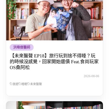
洪暐傑醫師
【未來醫聲 EP18】旅行玩到捨不得睡？玩
的時候沒感覺，回家開始還債 Feat.食尚玩家
OS桑阿松
2026-08-06
旅遊
睡眠
未來醫聲