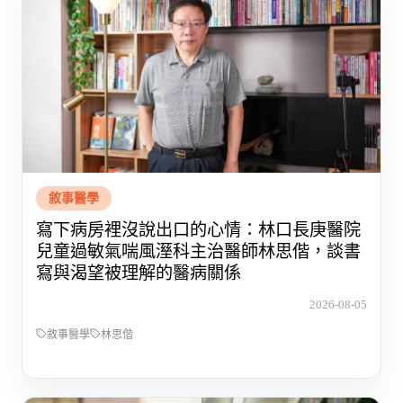
敘事醫學
寫下病房裡沒說出口的心情：林口長庚醫院
兒童過敏氣喘風溼科主治醫師林思偕，談書
寫與渴望被理解的醫病關係
2026-08-05
敘事醫學
林思偕