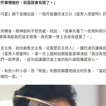
這件事情做好，前面就會有路了。」
麼那麼可愛》摘下金鐘后座，一個月後鍾欣凌又以《當男人戀愛時》
影到轉身，眼神銳利不怒而威，她說：「我事先看了一些資料照
跟導演給我的設定很像，我衣服一穿上去就有感覺了。」
目女主角、迷你劇集女主角、兒童節目主持人），鍾欣凌仍謙稱
拍《當男人戀愛時》，第一天上戲她就跟殷振豪導演說「我沒有
我們一起學習」，這句話讓鍾欣凌之後的拍片過程備感安心。
角，有些小奸小惡，而「蔡姐」則徹底顛覆她過去的形象，「當
陰暗的一面」。