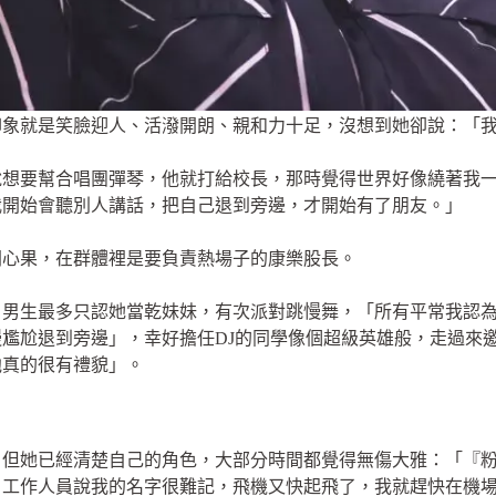
印象就是笑臉迎人、活潑開朗、親和力十足，沒想到她卻說：「
說想要幫合唱團彈琴，他就打給校長，那時覺得世界好像繞著我
我開始會聽別人講話，把自己退到旁邊，才開始有了朋友。」
開心果，在群體裡是要負責熱場子的康樂股長。
，男生最多只認她當乾妹妹，有次派對跳慢舞，「所有平常我認
尷尬退到旁邊」，幸好擔任DJ的同學像個超級英雄般，走過來
他真的很有禮貌」。
，但她已經清楚自己的角色，大部分時間都覺得無傷大雅：「『
，工作人員說我的名字很難記，飛機又快起飛了，我就趕快在機