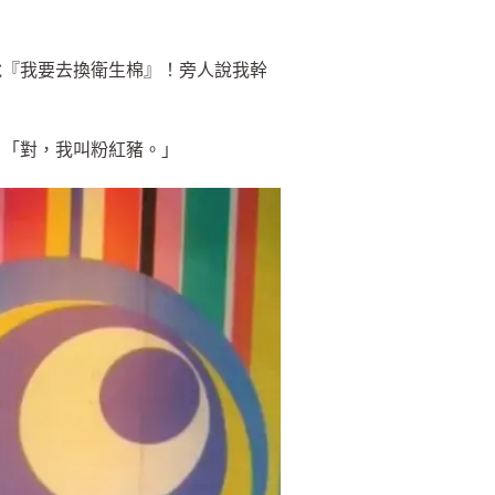
說『我要去換衛生棉』！旁人說我幹
：「對，我叫粉紅豬。」