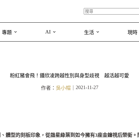
AI
專題
生活
現時
粉紅豬會飛！鍾欣凌跨越性別與身型歧視 越活越可愛
2021-11-27
作者：
吳小帽
｜
別、體型的刻板印象，從諧星綠葉到如今擁有3座金鐘視后榮銜。