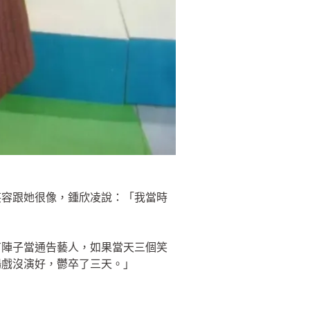
笑容跟她很像，鍾欣凌說：「我當時
有陣子當通告藝人，如果當天三個笑
場戲沒演好，鬱卒了三天。」