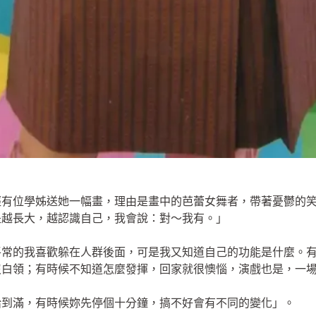
經有位學姊送她一幅畫，理由是畫中的芭蕾女舞者，帶著憂鬱的
是越長大，越認識自己，我會說：對～我有。」
平常的我喜歡躲在人群後面，可是我又知道自己的功能是什麼。
沒白領；有時候不知道怎麼發揮，回家就很懊惱，演戲也是，一
給到滿，有時候妳先停個十分鐘，搞不好會有不同的變化」。