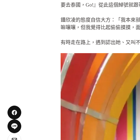
要去泰國，Go!』從此這個綽號就跟
鍾欣凌的態度自信大方：「我本來
嘛嚷嚷，但我覺得比起偷偷摸摸，
有時走在路上，遇到認出她、又叫