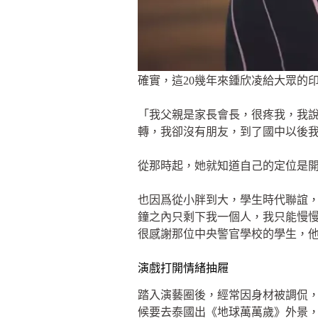
確實，這20幾年來鍾欣凌給大眾的
「我父親是家長會長，很疼我，我
轉，我卻沒有朋友，到了國中以後
從那時起，她就知道自己的定位是
也因爲從小胖到大，學生時代聯誼
鐘之內只剩下我一個人，我只能慢慢
很感謝那位中央警官學校的學生，
演戲打開情緒抽屜
踏入演藝圈後，經常因身材被調侃
候要去泰國出《地球萬萬歲》外景