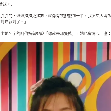
著我。」
就胖胖的，遮遮掩掩更尷尬，就像有次排戲到一半，我突然大聲
面對它就對了。」
不出她名字的阿伯指著她說「你就是那隻豬」，她也會開心回應