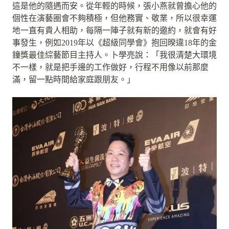
這是他的隨遇而安。從年輕的時候，張小燕就曾擔心他的
個性在演藝圈會不夠積極，但他務實、敬業，所以很幸運
地一直有貴人相助，每隔一陣子就有新的邀約，就會有好
事發生，例如2019年以《超級同學會》抱回暌違18年的金
鐘獎最佳綜藝節目主持人。卜學亮說：「我很清楚大環境
不一樣，就是把手邊的工作做好，行程不用像以前那麼
滿，留一點時間給家庭跟朋友。」