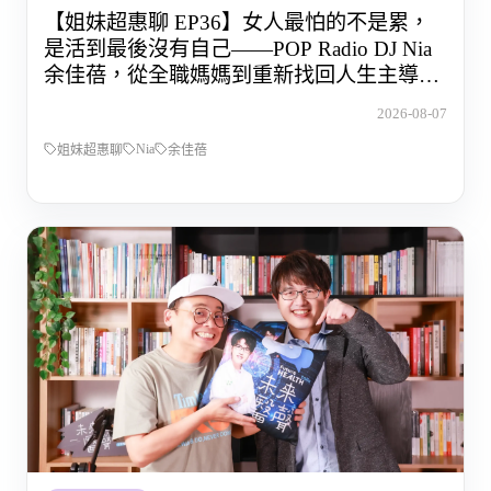
【姐妹超惠聊 EP36】女人最怕的不是累，
是活到最後沒有自己——POP Radio DJ Nia
余佳蓓，從全職媽媽到重新找回人生主導權
的那段路
2026-08-07
Nia
姐妹超惠聊
余佳蓓