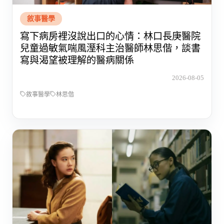
敘事醫學
寫下病房裡沒說出口的心情：林口長庚醫院
兒童過敏氣喘風溼科主治醫師林思偕，談書
寫與渴望被理解的醫病關係
2026-08-05
敘事醫學
林思偕