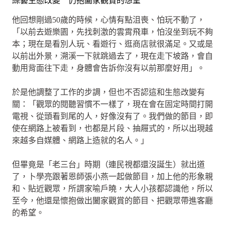
綜藝生態改變 仍抱闔家觀賞的想望
他回想剛過50歲的時候，心情有點沮喪、怕玩不動了，
「以前去遊樂園，先找刺激的雲霄飛車，怕沒坐到玩不夠
本；現在是看別人玩、看遊行、逛商店就很滿足。又或是
以前出外景，溯溪一下就跳過去了，現在走下坡路，會自
動用背面往下走，身體會告訴你沒有以前那麼好用」。
於是他調整了工作的步調，但也不否認這和生態改變有
關：「觀眾的閱聽習慣不一樣了，現在會在固定時間打開
電視、從頭看到尾的人，好像沒有了。我們做的節目，即
使在網路上被看到，也都是片段、抽屜式的，所以出現越
來越多自媒體、網路上造就的名人。」
但畢竟是「老三台」時期（連民視都還沒誕生）就出道
了，卜學亮跟著恩師張小燕一起做節目，加上他的形象親
和、貼近觀眾，所謂家喻戶曉，大人小孩都認識他，所以
至今，他還是懷抱做出闔家觀賞的節目、把觀眾帶進客廳
的希望。