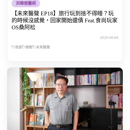
洪暐傑醫師
【未來醫聲 EP18】旅行玩到捨不得睡？玩
的時候沒感覺，回家開始還債 Feat.食尚玩家
OS桑阿松
2026-08-06
旅遊
睡眠
未來醫聲