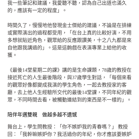
我一些筆記和建議，我愛聽不聽，認為自己出道也滿久
的，應該有一定的程度」。
時間久了，慢慢地他發現金士傑給的建議，不論是在排練
或實際演出的過程都受用，「在台上真的比較好演，不用
多想就貼近角色，觀眾給的反應跟讚美，十之八九都是來
自他跟我講過的」。這是這齣戲在表演專業上給他的收
獲。
《最後14堂星期二的課》講的是生命課題，78歲的教授在
接近死亡的人生最後階段，與37歲學生對話，「每個來看
的觀眾好像都變成我演的學生角色，一起去教授家的客
廳，去上他人生經驗所交代的最後14堂課，不同年紀的觀
眾，不同時間去看，被觸動連結到的東西是不一樣的」。
陪伴年邁雙親 做越多越不遺憾
舞台上，學生問教授：「你不嫉妒我的青春嗎？」 教授
回：「我幹嘛嫉妒你？我活過你的年紀，你才應該要嫉妒