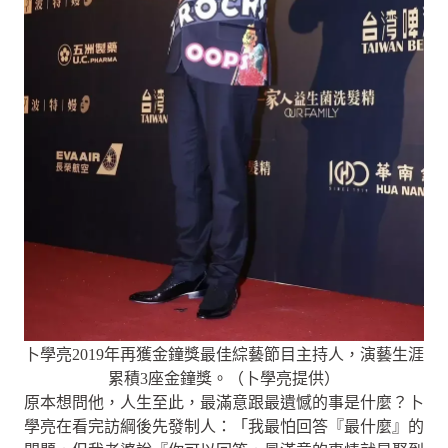
卜學亮2019年再獲金鐘獎最佳綜藝節目主持人，演藝生涯
累積3座金鐘獎。（卜學亮提供）
原本想問他，人生至此，最滿意跟最遺憾的事是什麼？卜
學亮在看完訪綱後先發制人：「我最怕回答『最什麼』的