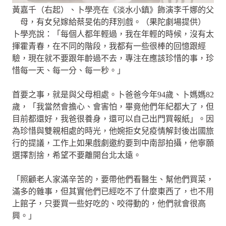
黃嘉千（右起）、卜學亮在《淡水小鎮》飾演李千娜的父
母，有女兒嫁給蔡旻佑的拜別戲。（果陀劇場提供）
卜學亮說：「每個人都年輕過，我在年輕的時候，沒有太
揮霍青春，在不同的階段，我都有一些很棒的回憶跟經
驗，現在就不要跟年齡過不去，專注在應該珍惜的事，珍
惜每一天、每一分、每一秒。」
首要之事，就是與父母相處。卜爸爸今年94歲、卜媽媽82
歲，「我當然會擔心、會害怕，畢竟他們年紀都大了，但
目前都還好，我爸很養身，還可以自己出門買報紙」。因
為珍惜與雙親相處的時光，他婉拒女兒疫情解封後出國旅
行的提議，工作上如果戲劇邀約要到中南部拍攝，他寧願
選擇割捨，希望不要離開台北太遠。
「照顧老人家滿辛苦的，要帶他們看醫生、幫他們買菜，
滿多的雜事，但其實他們已經吃不了什麼東西了，也不用
上館子，只要買一些好吃的、咬得動的，他們就會很高
興。」