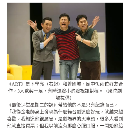
《ART》是卜學亮（右起）和曾國城、屈中恆兩位好友合
作，3人默契十足，有時還邊小酌邊視訊對稿。（果陀劇
場提供）
《最後14堂星期二的課》帶給他的不是只有紀錄而已，
「我從金老師身上發現為什麼舞台劇這麼好玩，就越來越
喜歡。我知道他很厲害，是劇場界的火車頭，很多人看到
他就直接買票；但我以前沒有那麼心服口服，一開始他給