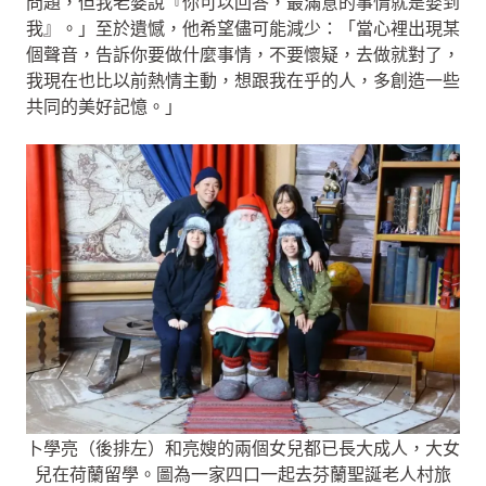
問題，但我老婆說『你可以回答，最滿意的事情就是娶到
我』。」至於遺憾，他希望儘可能減少：「當心裡出現某
個聲音，告訴你要做什麼事情，不要懷疑，去做就對了，
我現在也比以前熱情主動，想跟我在乎的人，多創造一些
共同的美好記憶。」
卜學亮（後排左）和亮嫂的兩個女兒都已長大成人，大女
兒在荷蘭留學。圖為一家四口一起去芬蘭聖誕老人村旅