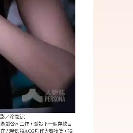
影／涂豫新）
入遊戲公司工作，並設下一個存款目
在巴哈姆特ACG創作大賽獲獎，得