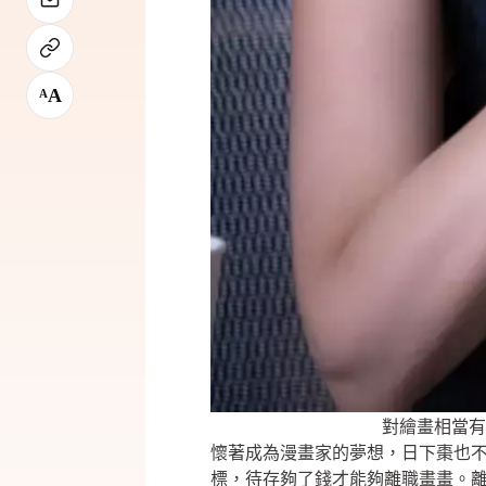
A
A
對繪畫相當有
懷著成為漫畫家的夢想，日下棗也
標，待存夠了錢才能夠離職畫畫。離