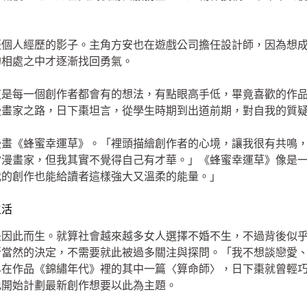
棗個人經歷的影子。主角方安也在遊戲公司擔任設計師，因為想
的相處之中才逐漸找回勇氣。
這是每一個創作者都會有的想法，有點眼高手低，畢竟喜歡的作
漫畫家之路，日下棗坦言，從學生時期到出道前期，對自我的質
漫畫《蜂蜜幸運草》。「裡頭描繪創作者的心境，讓我很有共鳴
當漫畫家，但我其實不覺得自己有才華。」《蜂蜜幸運草》像是
我的創作也能給讀者這樣強大又溫柔的能量。」
生活
是因此而生。就算社會越來越多女人選擇不婚不生，不過背後似
所當然的決定，不需要就此被過多關注與探問。「我不想談戀愛
早在作品《錦繡年代》裡的其中一篇〈算命師〉，日下棗就曾輕
此開始計劃最新創作想要以此為主題。