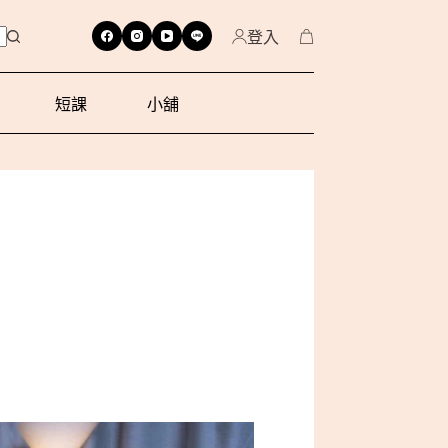
登入
短課
小舖