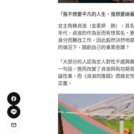
「我不想要平凡的人生，我想要過
女主角韓貞淑（金素妍 飾），其
年代，貞淑的作為反而有悖其名，
身分而難找工作，因此毅然決然地
的情況下，開創自己的事業奇蹟？
「大部分的人認為女人對性不感興
一句話，進而改變了貞淑與街坊鄰
論性事，而《貞淑的推銷》透過女
定義。