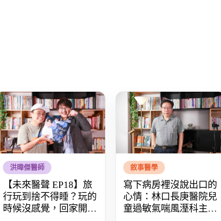
洪暐傑醫師
敘事醫學
【未來醫聲 EP18】旅
寫下病房裡沒說出口的
行玩到捨不得睡？玩的
心情：林口長庚醫院兒
時候沒感覺，回家開始
童過敏氣喘風溼科主治
還債 Feat.食尚玩家OS
醫師林思偕，談書寫與