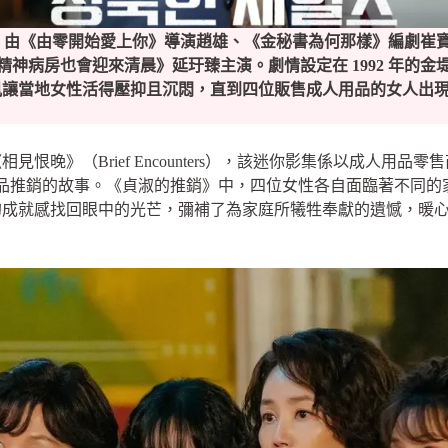
銷》，由《由零開始愛上你》導演趙雄、《金秘書為何那樣》編劇崔
妍、《精神病房也會迎來清晨》延玗臻主演。劇情設定在 1992 年
風讓當地女性活得壓抑且沉悶，直到四位販售成人用品的女人出
晚》（Brief Encounters），該迷你影集係以成人用品零售商
人用品推銷的故事。《貞淑的推銷》中，四位女性各自面臨著不同
的成就感找回眼中的光芒，彌補了為家庭所犧牲奉獻的遺憾，暖