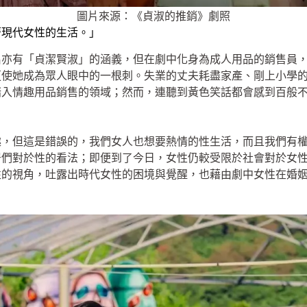
圖片來源：《貞淑的推銷》劇照
著現代女性的生活。」
名亦有「貞潔賢淑」的涵義，但在劇中化身為成人用品的銷售員
更使她成為眾人眼中的一根刺。失業的丈夫耗盡家產、剛上小學
踏入情趣用品銷售的領域；然而，連聽到黃色笑話都會感到百般
趣，但這是錯誤的，我們女人也想要熱情的性生活，而且我們有
居們對於性的看法；即便到了今日，女性仍較受限於社會對於女
性的視角，吐露出時代女性的困境與覺醒，也藉由劇中女性在婚