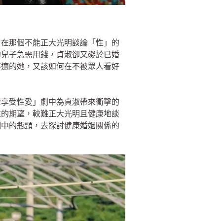
，在那個不能正大光明談論「性」的
的兒子急需用錢，貞淑卻又礙於已婚
不適的她，又該如何在不被眾人看好
權享受性愛」劇中為貞淑帶來衝擊的
性的期望，較難正大光明且健康地談
姻中的瓶頸，去探討健康婚姻關係的