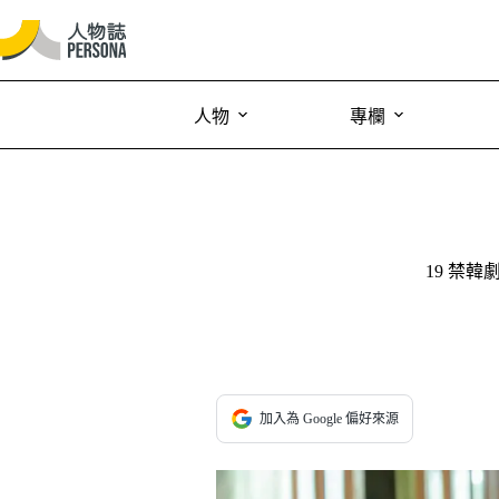
人物
專欄
19 禁
加入為 Google 偏好來源