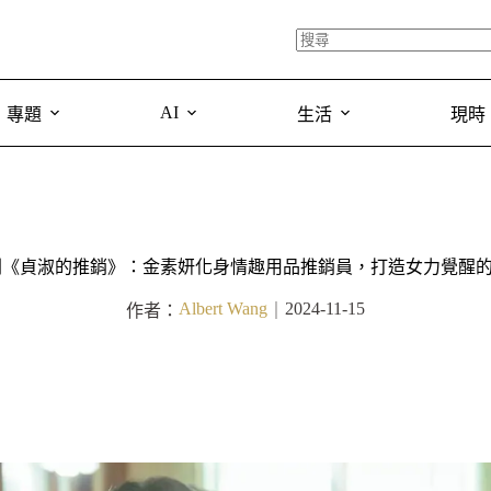
AI
專題
生活
現時
韓劇《貞淑的推銷》：金素妍化身情趣用品推銷員，打造女力覺醒
Albert Wang
2024-11-15
作者：
｜