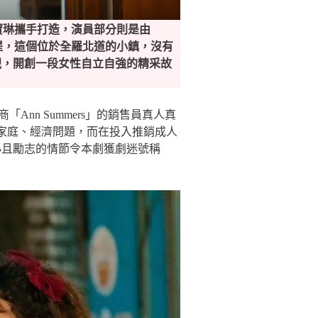
寶琳攜手打造，演員部分則是由
的金堤，這個位於全羅北道的小鎮，沒有
現，開創一段女性自立自強的精采故
「Ann Summers」的銷售員真人真
的家庭、經濟問題，而在投入推銷成人
心且勵志的情節令本劇獲劇迷號稱