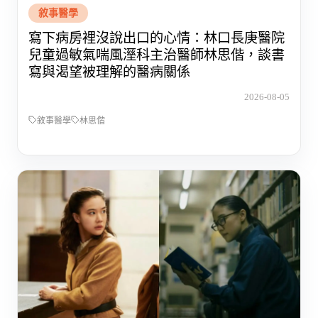
敘事醫學
寫下病房裡沒說出口的心情：林口長庚醫院
兒童過敏氣喘風溼科主治醫師林思偕，談書
寫與渴望被理解的醫病關係
2026-08-05
敘事醫學
林思偕