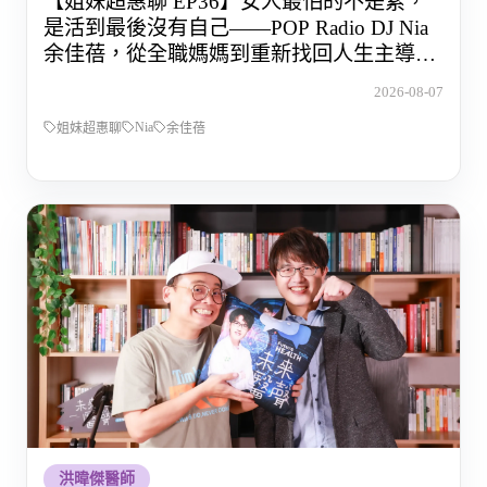
【姐妹超惠聊 EP36】女人最怕的不是累，
是活到最後沒有自己——POP Radio DJ Nia
余佳蓓，從全職媽媽到重新找回人生主導權
的那段路
2026-08-07
Nia
姐妹超惠聊
余佳蓓
洪暐傑醫師