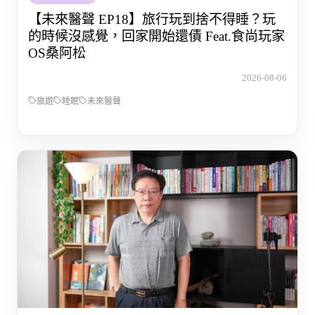
【未來醫聲 EP18】旅行玩到捨不得睡？玩
的時候沒感覺，回家開始還債 Feat.食尚玩家
OS桑阿松
2026-08-06
旅遊
睡眠
未來醫聲