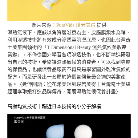
圖片來源：
PuraVida 璞若美得
提供
濕熱氣候下，應該以角質層滋養為主、皮脂膜鎖水為輔，
利用滲透技術將有效成分滲透至肌膚底層。也因此台灣奇
士美集團領銜的「T-Dimensional Beauty 濕熱氣候美妝產
業鏈」，不僅從國外學習各項滲透技術，也不斷精進研發
出自己的技術，希望讓濕熱氣候的消費者，可以找到專屬
的保養品；也讓保養品廠商不再只是學習國外乾冷氣候的
配方，而是研發出一套屬於這個氣候帶最合適的美妝產
品。〈延伸閱讀：從花漾美姬到璞若美得｜台灣奇士美總
經理李琳媛打造品牌傳奇，開展濕熱氣候保養計畫〉
高壓均質技術｜趨近日本技術的小分子解構