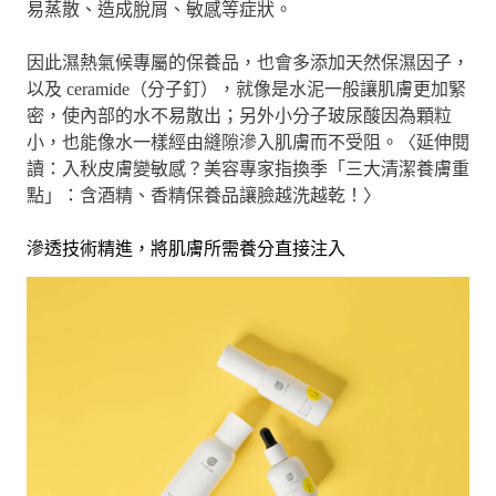
易蒸散、造成脫屑、敏感等症狀。
因此濕熱氣候專屬的保養品，也會多添加天然保濕因子，
以及 ceramide（分子釘），就像是水泥一般讓肌膚更加緊
密，使內部的水不易散出；另外小分子玻尿酸因為顆粒
小，也能像水一樣經由縫隙滲入肌膚而不受阻。〈延伸閱
讀：入秋皮膚變敏感？美容專家指換季「三大清潔養膚重
點」：含酒精、香精保養品讓臉越洗越乾！〉
滲透技術精進，將肌膚所需養分直接注入