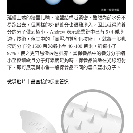
延續上述的牆壁比喻，牆壁結構越緊密，雖然內部水分不
易跑出去，但同樣的外部養分也很難滲入，因此就得將養
分的分子做到極小。Andrew 表示產業鏈中已有 5+4 種滲
透型技術，像其中的「高壓均質乳化技術」，就將一般乳
液的分子從 1500 奈米縮小至 40~100 奈米，約縮小了
97%，使之更容易滲透進肌膚。當保養品中的養分分子縮
小至極細緻且分子釘濃度足夠時，保養品質地在光線照射
下，即可展現與市售一般保養品不同的雲朵藍小分子。
微導貼片｜最直接的保養管道