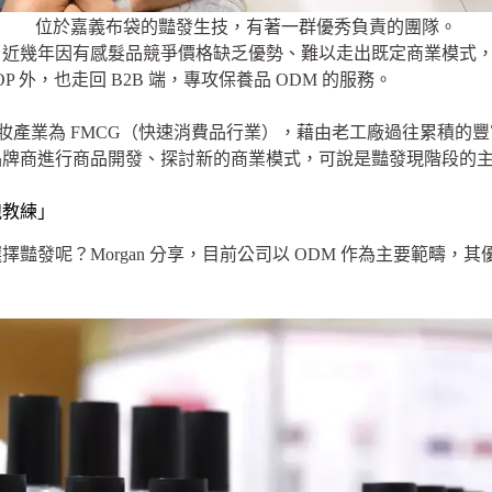
位於嘉義布袋的豔發生技，有著一群優秀負責的團隊。
近幾年因有感髮品競爭價格缺乏優勢、難以走出既定商業模式，2
P 外，也走回 B2B 端，專攻保養品 ODM 的服務。
由於美妝產業為 FMCG（快速消費品行業），藉由老工廠過往累積
品牌商進行商品開發、探討新的商業模式，可說是豔發現階段的
跑教練」
豔發呢？Morgan 分享，目前公司以 ODM 作為主要範疇，其
。