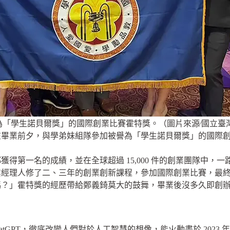
「學生諾貝爾獎」的國際創業比賽霍特獎。（圖片來源∕國立臺
在畢業前夕，與學弟妹組隊參加被譽為「學生諾貝爾獎」的
國際創
得第一名的成績，並在全球超過 15,000 件的創業團隊中，
業經理人修了二、三年的創業創新課程，參加國際創業比賽，最
？」霍特獎的經歷帶給鄭義錡莫大的鼓舞，畢業後沒多久即創辦「能
 AI ChatGPT，徹底改變人們對於人工智慧的想像，能火動畫於 202