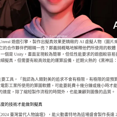
Unreal 遊戲引擎，製作出擬真效果更精緻的 AI 虛擬人物（圖片
能讓它的合作夥伴們眼睛一亮？鄭義錡概略地解釋他們所使用的軟
個是 Unity，畫面呈現較為簡單，但低性能要求的遊戲較容易擴散
擬真，但需要有較高效能的運算設備，近期火熱的《黑神話：悟空》
為主要工具，
「我認為人類對美的追求不會有極限，有極限的是預
電影工業所使用的算圖軟體，可能要耗費十幾分鐘或幾小時才能做出
驚人的速度，除了縮短製作流程的時間外，也能兼顧到圖像的品質。
高度的技術才能做到擬真
《2024 臺灣當代人物論壇》，能火動畫特地為這場盛會製作長達 