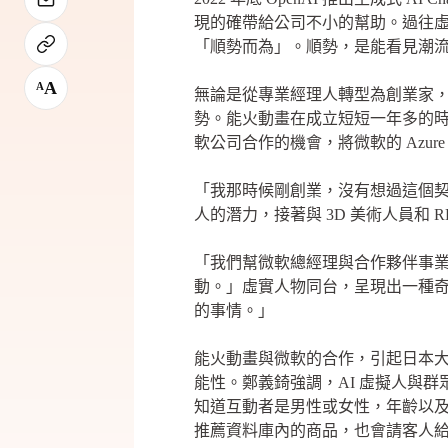
現的確帶給公司不小的幫助。過往虛
「順勢而為」。順勢，是能看見潮
A
A
無論是從專業經理人轉型為創業家
勢。能火動畫在成立短短一年多的
軟公司合作的機會，將微軟的 Azure 
「我那時候剛創業，沒有想過這個契機會
人的潛力，接著與 3D 美術人員和
「我們幫微軟總經理與合作夥伴事業
動。」虛實人物同台，呈現出一種
的事情。」
能火動畫與微軟的合作，引起日本大廠 
能性。鄭義錡強調，AI 虛擬人與
知道互動者是男性或女性，年齡以及
推薦資料庫內的商品，也會請客人