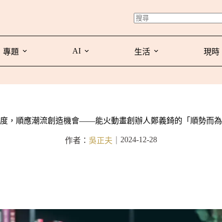
AI
專題
生活
現時
度，順應潮流創造機會——能火動畫創辦人鄭義錡的「順勢而為
2024-12-28
作者：
吳正夫
｜