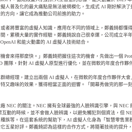
擬人普及化的最大痛點是無法被規模化，生成式 AI 剛好解決
流的方向，讓它成為推動公司前進的助力。
，或者將豐富的虛擬人知識，應用在不同的領域上，鄭義錡都懂
時間，累積大量的實作經驗。鄭義錡說自己很幸運，公司成立半
OpenAI 和能火動畫的 AI 虛擬人技術結合。
來得那麼快。」鄭義錡把握住這次的機會，先做出一個 Prototy
 RD 團隊，針對 AI 虛擬人原型進行優化，並在微軟的年度合
群總經理，建立出兩個 AI 虛擬人，在微軟的年度合作夥伴大
奇特又趣味的效果，獲得相當正面的迴響。「開幕秀做完的那一
NEC 的關注。NEC 擁有全球最強的人臉辨識引擎，與 NEC 
群眾互動的時候，並不會做人臉辨識，以避免觸犯到個資法，但 N
種族等。在這套系統的幫助下，AI 虛擬人化身為「智慧零售業
給它五星好評。鄭義錡認為這樣的合作方式，將隨著技術的提升