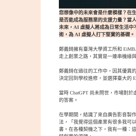
您想像中的未來會是什麼模樣？在生
是否能成為服務業的支援力量？當
未來，AI 虛擬人將成為日常生活
術，為 AI 虛擬人打下堅實的基礎。
鄭義錡擁有臺灣大學資工所和 Ei
走上創業之路，其實是一連串機緣
鄭義錡在過往的工作中，因其優異
決定回到學校進修，並選擇臺大的 E
當時 ChatGPT 尚未問世，市場
的答案。
在學期間，結識了來自廣告影音製
法，「我覺得這個產業有很多我可
書。在各種契機之下，我有一種：