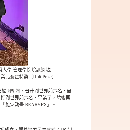
灣大學 管理學院院訊網站）
業比賽霍特獎（Hult Prize）。
一路過關斬將，晉升到世界前六名，最
終打到世界前六名，畢業了，然後再
火動畫 BEARVFX」。
3 年初成立，鄭義錡表示生成式 AI 的出