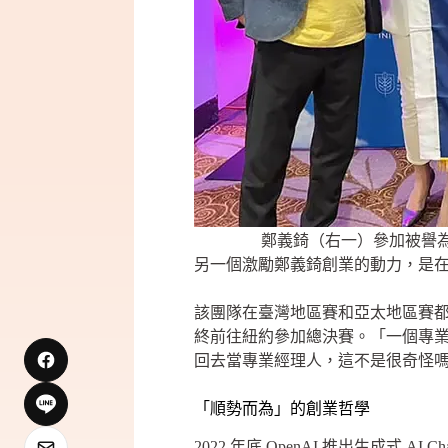
鄭義錡（右一）參加被譽為
另一個激勵鄭義錡創業的動力，是
該團隊在臺灣地區賽和亞太地區賽都獲
終前往紐約參加總決賽。「一個專
回去當專業經理人，這不是很奇怪嗎
「順勢而為」的創業哲學
2022 年底 OpenAI 推出生成式