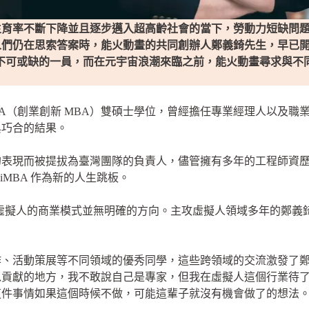
育率不斷下降並且逐步邁入超高齡社會的當下，勞動力短缺問題
人們仍在思索答案時，能火動畫的共同創辦人鄭義錡先生，早已
中不可或缺的一員，而在元宇宙浪潮來臨之前，能火動畫尋求與不
MBA（創業創新 MBA）雙碩士學位，曾經擔任專業經理人以及
與巧合的結果。
的表現而被提拔為臺灣團隊的負責人，儘管擁有多年的工程師資
iMBA 作為新的人生跳板。
對於虛擬人的商業模式並無明確的方向。主攻虛擬人領域多年的鄭義錡
作、活動策展等不同領域的優秀同學，這些跨領域的交流激發了
以貢獻的地方，我不敢說自己是專家，但我在虛擬人這個行業待
這件事情如果這個時候不做，可能這輩子就沒有機會做了的想法