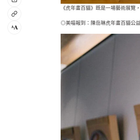
《虎年畫百貓》既是一場藝術展覽
◎美喵報到：陳岳琳虎年畫百貓公益計劃 
A
A