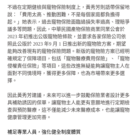
不過在定期健檢與寵物保險制度上，黃秀芳則語帶保留地
說：「費用太高、推動困難，不是每個家庭都負擔得
起。」她表示，過去寵物保險面臨過損失率過高、理賠爭
議多等問題，因此，中華民國產物保險商業同業公會於
2023 年初推出公版寵物險條款，並要求各家保險公司依
照此公版於 2023 年9 月 1 日推出新的寵物險方案，期望
能夠改善現有的寵物保險問題。新版的寵物險方案已經明
確規定了保障項目，包括「寵物醫療費用保險」、「寵物
侵權責任保險」等項目，這些改進無疑能夠讓寵物主人在
面對不同情境時，獲得更多保障，也為市場帶來更多選
擇。
因此黃秀芳建議，未來可以進一步鼓勵保險業者設計更多
具補助誘因的保單，讓寵物主人能更有意願地進行定期檢
查與預防醫療，這不僅能減少未來醫療成本，也能讓寵物
健康管理更加完善。
補足專業人員，強化健全制度體質