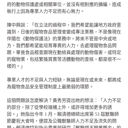
府的動物保護處或相關單位，並沒有相對應的擴編，造成
執行上因為專業人力不足而有心無力。
陳中興說：「在立法的過程中，我們希望能讓地方政府意
識到，日後的寵物食品管理會變成專法業務，不是像現在
伴隨在《動物保護法》的業務中。將來不管是中央或地
方，我們都希望能培育專責的人力，去處理寵物食品問
題。畢竟食品稽查跟現在動檢員處理的動物傷害，或特定
的寵物業，包括繁殖買賣等活體動物的查核，都是很不一
樣的。」
專業人才的不足與人力短缺，無論是現在或未來，都將成
為寵物食品安全管理制度上最脆弱的環節。
這個問題該怎麼解決？黃秀芳提出她的想法：「人力不足
的部分，除了從學校端補上外，或許得增加更多的誘
因。」她指出今年 1 月，賴清德總統出席第 53 屆獸醫師
節慶祝大會時，便提及公職獸醫師人力不足及流失的問
題，賴清德特別指示農業部研究「獸醫師不開業獎金」的