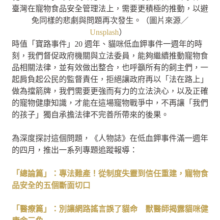
臺灣在寵物食品安全管理法上，需要更積極的推動，以避
免同樣的悲劇與問題再次發生。（圖片來源／
Unsplash
）
時值「寶路事件」20 週年、貓咪低血鉀事件一週年的時
刻，我們督促政府機關與立法委員，能夠繼續推動寵物食
品相關法律，並有效做出整合，也呼籲所有的飼主們，一
起肩負起公民的監督責任，拒絕讓政府再以「法在路上」
做為擋箭牌，我們需要更強而有力的立法決心，以及正確
的寵物健康知識，才能在這場寵物戰爭中，不再讓「我們
的孩子」獨自承擔法律不完善所帶來的後果。
為深度探討這個問題，《人物誌》在低血鉀事件滿一週年
的四月，推出一系列專題追蹤報導：
「總論篇」：專法難產！從制度失靈到信任重建，寵物食
品安全的五個斷面切口
「醫療篇」：別讓網路謠言誤了貓命 獸醫師揭露貓咪健