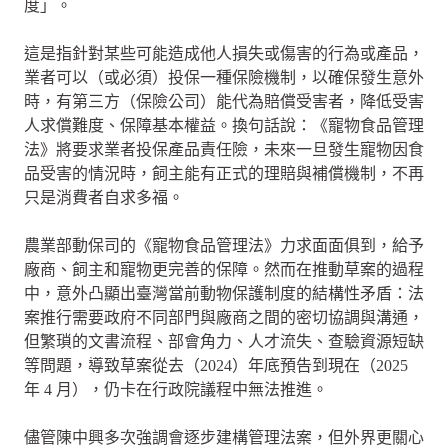
度」。
這是指針對某些可能造成他人損失或傷害的行為或產品，
業者可以（或必須）投保一種保險機制，以確保發生意外
時，有第三方（保險公司）能代為賠償受害者，降低受害
人求償難度、保障基本權益。換句話說：《寵物食品管理
法》將要求業者投保產品責任險，未來一旦發生寵物因食
品受害的情況時，飼主能有正式的理賠與補償機制，不再
只是消費者自求多福。
農業部動保司的《寵物食品管理法》力求面面俱到，給予
廠商、飼主和寵物更完善的保障。然而在推動草案的過程
中，意外凸顯出臺灣當前動物保護制度的結構性矛盾：法
案推行需要政府不同部門與廠商之間的密切協調與溝通，
但繁瑣的文書流程、部會角力、人才流失、查驗資源短缺
等問題，導致草案從去（2024）年底預告到現在（2025
年 4 月），仍卡在行政院議程中無法推進。
儘管陳中興多次強調會逐步建構管理法案，但外界更關心