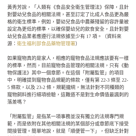
黃秀芳說，「人類有《食品安全衛生管理法》保障，且針
對嬰幼兒食品的相關法規，甚至訂定了比成人食品更為嚴
格的衛生標準，例如，嬰幼兒食品中農藥殘留的容許量被
設定為更低的標準，以確保嬰幼兒的飲食安全，且針對嬰
幼兒食品業者應遵行法規依據至少有 17 項。（資料來
源：
衛生福利部食品藥物管理署
）
如果寵物真的是家人，相應的寵物食品法規應該要有一樣
的標準，然而，目前寵物食品管理的相關法規，只有《動
物保護法》其中一個章節。在這個「附屬監管」的項目
中，明確提到寵物食品規範的條款，僅有第 22-3 條至 22-
5 條款，以及 23-2 條，規範攏統，無法針對不同種類的
寵物飼料進行細項檢驗，這難道不是對生命價值最諷刺的
落差嗎？
「附屬監管」是指某一項事務並沒有獨立的法規專門規
範，而是依附在其他相關法規的某個部分或章節底下接受
間接管理。簡單地說，就是「順便管一下」，但缺乏針對