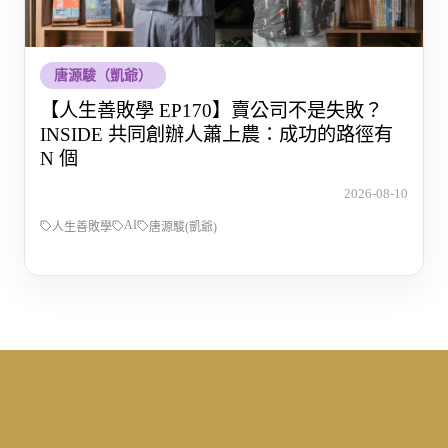
唐源駿（凱爺）
【人生善敗學 EP170】賣公司不是失敗？
INSIDE 共同創辦人蕭上農：成功的路徑有
N 個
2026-08-10
AI
人生善敗學
唐源駿(凱爺)