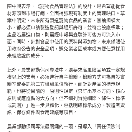
陳中興表示，《寵物食品管理法》的設計，是希望能從食
材源頭到市場行銷，全面補強現有制度上的管理缺口。草
案中明定，未來所有製造寵物食品的業者，無論規模大
小，都必須申請製造登記與場所許可，並符合設廠標準；
產品若屬進口物，則需經申報與查驗許可後方可流入市
面。同時，針對食品中使用的原料與添加物，未來僅限使
用政府公告的安全品項，避免業者因成本或方便任意採用
未經驗證的成分。
此外，農業部動保司專法中，還要求高風險品項或一定規
模以上的業者，必須進行自主檢驗，檢驗方式可為自設實
驗室或委託第三方檢驗單位執行。而針對產品的標示規
範，也將從目前的「原則性規定（只訂出基本方向、核心
原則或應遵循的大方向，但不細列實施細節、條件、標準
或罰則）」進一步具體化，包括明確標示成分、製造者資
訊、保存條件與食用建議等項目。
農業部動保司專法最關鍵的一環，是導入「責任保險制