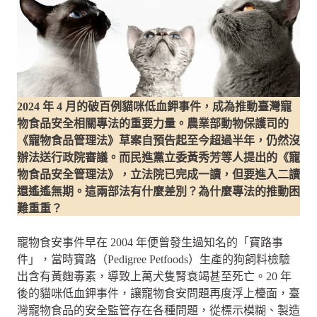
2024 年 4 月的破百例貓咪低血鉀事件，成為推動臺灣寵
物食品安全相關專法的重要力量。農業部動物保護司的
《寵物食品管理法》草案自預告起至今超過半年，仍然沒
辦法送行政院審議。而民進黨立委黃秀芳等人提出的《寵
物食品安全管理法》，立法院已完成一讀，但要進入二讀
還遙遙無期。這兩部法有什麼差別？為什麼專法的推動困
難重重？
寵物食安事件早在 2004 年便曾發生過知名的「寶路事
件」，當時寶路（Pedigree Petfoods）生產的狗飼料檢驗
出含有黃麴毒素，導致上萬犬隻腎衰竭甚至死亡。20 年
後的貓咪低血鉀事件，讓寵物食安問題再度浮上檯面，臺
灣寵物食品的安全監管存在各種問題，從標示模糊、製造