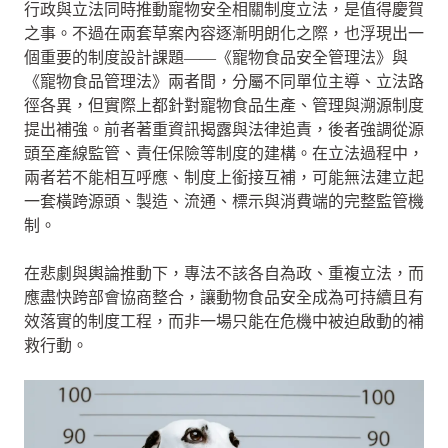
行政與立法同時推動寵物安全相關制度立法，是值得慶賀
之事。不過在兩套草案內容逐漸明朗化之際，也浮現出一
個重要的制度設計課題——《寵物食品安全管理法》與
《寵物食品管理法》兩者間，分屬不同單位主導、立法路
徑各異，但實際上都針對寵物食品生產、管理與溯源制度
提出補強。前者著重資訊揭露與法律追責，後者強調從源
頭至產線監管、責任保險等制度的建構。在立法過程中，
兩者若不能相互呼應、制度上銜接互補，可能無法建立起
一套橫跨源頭、製造、流通、標示與消費端的完整監管機
制。
在悲劇與輿論推動下，專法不該各自為政、重複立法，而
應盡快跨部會協商整合，讓動物食品安全成為可持續且有
效落實的制度工程，而非一場只能在危機中被迫啟動的補
救行動。