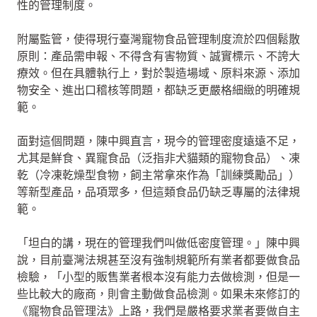
性的管理制度。
附屬監管，使得現行臺灣寵物食品管理制度流於四個鬆散
原則：產品需申報、不得含有害物質、誠實標示、不誇大
療效。但在具體執行上，對於製造場域、原料來源、添加
物安全、進出口稽核等問題，都缺乏更嚴格細緻的明確規
範。
面對這個問題，陳中興直言，現今的管理密度遠遠不足，
尤其是鮮食、異寵食品（泛指非犬貓類的寵物食品）、凍
乾（冷凍乾燥型食物，飼主常拿來作為「訓練獎勵品」）
等新型產品，品項眾多，但這類食品仍缺乏專屬的法律規
範。
「坦白的講，現在的管理我們叫做低密度管理。」陳中興
說，目前臺灣法規甚至沒有強制規範所有業者都要做食品
檢驗，「小型的販售業者根本沒有能力去做檢測，但是一
些比較大的廠商，則會主動做食品檢測。如果未來修訂的
《寵物食品管理法》上路，我們是嚴格要求業者要做自主