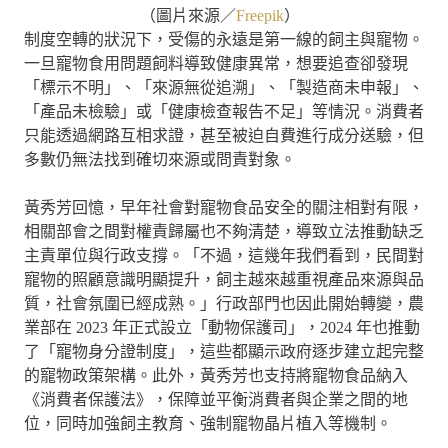
（圖片來源／
Freepik
）
制度空轉的狀況下，受傷的永遠是第一線的飼主與寵物。
一旦寵物食用問題飼料導致健康異常，想要追查卻發現
「標示不明」、「來源無從追溯」、「製造商未申報」、
「產品未檢驗」或「健康檢查報告不足」等情況。消費者
只能透過網路互相求證，甚至被迫自費進行成分送驗，但
多數仍無法找到確切來源或問責對象。
黃秀芳回憶，早年社會對寵物食品安全的關注相對有限，
相關部會之間對權責歸屬也不夠清楚，導致立法推動缺乏
主責單位與行政支撐。「不過，這幾年我們看到，民間對
寵物的照顧意識明顯提升，飼主越來越重視產品來源與品
質，社會氛圍已經成熟。」行政部門也因此開始轉變，農
業部在 2023 年正式設立「動物保護司」，2024 年也推動
了「寵物身分證制度」，這些都顯示政府逐步建立起完整
的寵物政策架構。此外，黃秀芳也支持將寵物食品納入
《消費者保護法》，保障並平衡消費者與企業之間的地
位，同時加強飼主教育、強制寵物晶片植入等機制。