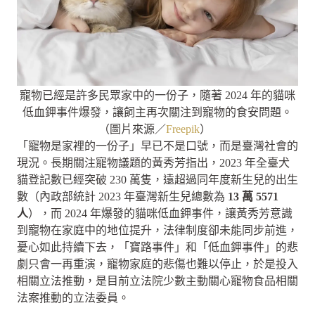
寵物已經是許多民眾家中的一份子，隨著 2024 年的貓咪
低血鉀事件爆發，讓飼主再次關注到寵物的食安問題。
（圖片來源／
Freepik
）
「寵物是家裡的一份子」早已不是口號，而是臺灣社會的
現況。長期關注寵物議題的黃秀芳指出，2023 年全臺犬
貓登記數已經突破 230 萬隻，遠超過同年度新生兒的出生
數（內政部統計 2023 年臺灣新生兒總數為
13
萬 5571
人
），而 2024 年爆發的貓咪低血鉀事件，讓黃秀芳意識
到寵物在家庭中的地位提升，法律制度卻未能同步前進，
憂心如此持續下去，「寶路事件」和「低血鉀事件」的悲
劇只會一再重演，寵物家庭的悲傷也難以停止，於是投入
相關立法推動，是目前立法院少數主動關心寵物食品相關
法案推動的立法委員。