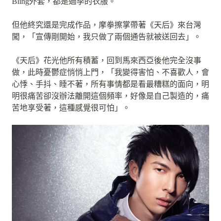
Bling外套，都是過季的衣服。
但他終究還是完成作品，摩拳擦掌帶著《天后》來台灣
闖，「宣傳剛開始，我只做了兩個通告就被送回去」。
《天后》花光他所有積蓄，回到馬來西亞後他完全沒事
做，此時憂鬱症悄悄上門，「我變得害怕、不喜歡人，會
心悸、手抖、睡不著，所有事情都是看最糟糕的面向，明
明很痛苦卻沒辦法離開這個頻率，好像是自己製造的，痛
苦地享受著，這種感覺很可怕」。