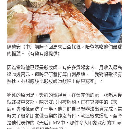
陳勢安（中）前陣子回馬來西亞探親，陪爸媽吃他們最愛
的榴蓮。（有勢有錢提供）
因為當時他已經是彩妝師，有許多貴婦客人，月收入最高
達20幾萬元，還跨足研發打算自創品牌，「我對唱歌很有
熱忱，心想應該比彩妝師賺錢吧！結果窮死」。
窮死的原因是，簽約的電視台，在發完他的第一張唱片後
就裁撤中文部，陳勢安形同被解約，正在錄製中的《天
后》專輯像頭洗了一半，他只好自己想辦法出資完成，當
時欠了很多朋友做音樂的錢沒有付，就連後來爆紅、至今
是他代表作的《天后》MV中，那件令人印象深刻的Bling