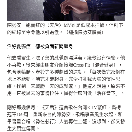
陳勢安一砲而紅的〈天后〉MV雖是低成本拍攝，但創下
的紀錄至今令他以引為傲。（翻攝陳勢安臉書）
治好憂鬱症 卻被負面新聞纏身
他去看醫生，吃了藥的感覺像漂浮著，癱軟沒有情緒，他
不喜歡，後來經由朋友介紹接觸Cross Fit（混合健身），
包含滾輪胎、壺鈴等多種劇烈的運動，「每次做完都倒在
地上不能動，喘完才能起身，完全打亂我大腦的慣性思
維，找到一天戰勝一天的成就感。」他這才想通，原來不
用一直被過去的事情拉住，懂得什麼叫做「活在當下」。
剛好那幾個月，《天后》這首歌在台灣KTV竄紅，霸榜
冠軍169周，重新來台的陳勢安，歌唱事業風生水起，和
畢書盡合唱〈勢在必行〉人氣再往上翻，沒想到，卻又發
生大頭症傳聞。