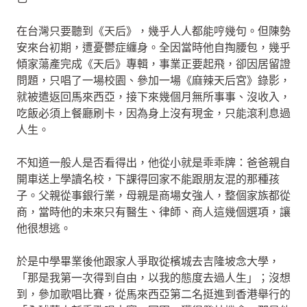
在台灣只要聽到《天后》，幾乎人人都能哼幾句。但陳勢
安來台初期，遭憂鬱症纏身。全因當時他自掏腰包，幾乎
傾家蕩產完成《天后》專輯，事業正要起飛，卻因居留證
問題，只唱了一場校園、參加一場《麻辣天后宮》錄影，
就被遣返回馬來西亞，接下來幾個月無所事事、沒收入，
吃飯必須上餐廳刷卡，因為身上沒有現金，只能滾利息過
人生。
不知道一般人是否看得出，他從小就是乖乖牌：爸爸親自
開車送上學讀名校，下課得回家不能跟朋友混的那種孩
子。父親從事銀行業，母親是商場女強人，整個家族都從
商，當時他的未來只有醫生、律師、商人這幾個選項，讓
他很想逃。
於是中學畢業後他跟家人爭取從檳城去吉隆坡念大學，
「那是我第一次得到自由，以我的態度去過人生」；沒想
到，參加歌唱比賽，從馬來西亞第二名挺進到香港舉行的