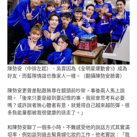
陳勢安（中排左起）、吳霏因為《全明星運動會3》成為
好友，而藍隊情誼也像家人一樣。（翻攝陳勢安臉書）
陳勢安更曾差點跟無尊在鏡頭前吵架，事後兩人馬上說
開。「後來只要是碰到要記恨的事，我就會思考有必要
嗎？或許說者無心聽者有意，就覺得自己越來越防彈，很
多負能量都被我很健康的送走了。」
和陳勢安聊了一個多小時，不難感受他的說話方式其實滿
坦率，例如談到過去幫貴婦化妝的工作，他老實說：「我