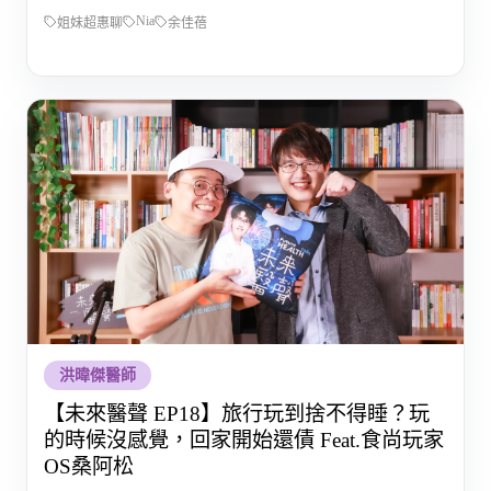
Nia
姐妹超惠聊
余佳蓓
洪暐傑醫師
【未來醫聲 EP18】旅行玩到捨不得睡？玩
的時候沒感覺，回家開始還債 Feat.食尚玩家
OS桑阿松