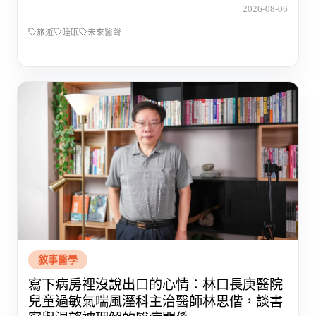
2026-08-06
旅遊
睡眠
未來醫聲
敘事醫學
寫下病房裡沒說出口的心情：林口長庚醫院
兒童過敏氣喘風溼科主治醫師林思偕，談書