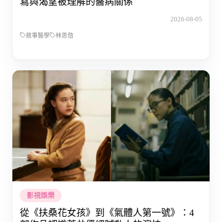
寫與渴望被理解的醫病關係
2026-08-05
敘事醫學
林思偕
影視娛樂
從《扶桑花女孩》到《氣體人第一號》：4