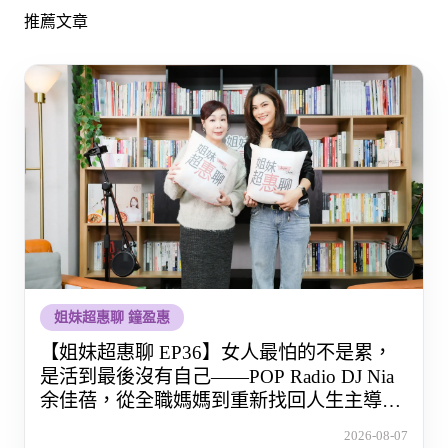
推薦文章
姐妹超惠聊 鐘盈惠
【姐妹超惠聊 EP36】女人最怕的不是累，
是活到最後沒有自己——POP Radio DJ Nia
余佳蓓，從全職媽媽到重新找回人生主導權
的那段路
2026-08-07