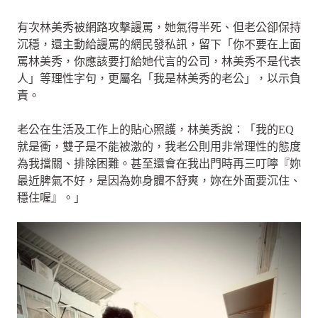
有次林美秀被網路攻擊謾罵，她氣得半死、但老公卻保持
沉穩，還主動給謾罵的網民發私訊，留下「你不要在上面
罵林美秀，你應該要打給她代言的公司，林美秀不是代表
人」等理性字句，更屬名「我是林美秀的老公」，以示負
責。
老公在生活及工作上的貼心照護，林美秀說：「我的EQ
就是衝，雙子是不能被激的，我老公則用非常理性的態度
為我擋關、排除困難。甚至還會在我出門時再三叮嚀『妳
最近脾氣不好，是因為妳身體不舒爽，妳在外面要沉住、
穩住喔』。」