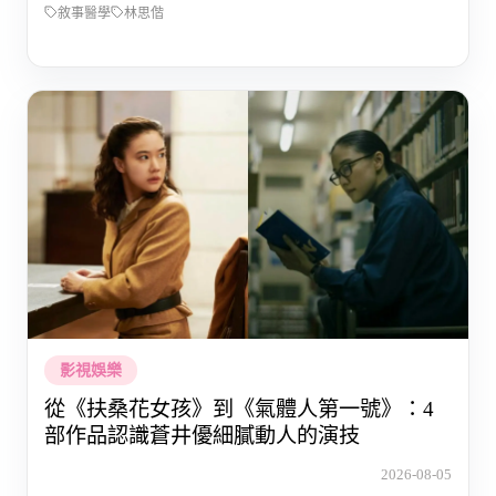
敘事醫學
林思偕
影視娛樂
從《扶桑花女孩》到《氣體人第一號》：4
部作品認識蒼井優細膩動人的演技
2026-08-05