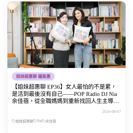
姐妹超惠聊 鐘盈惠
【姐妹超惠聊 EP36】女人最怕的不是累，
是活到最後沒有自己——POP Radio DJ Nia
余佳蓓，從全職媽媽到重新找回人生主導權
的那段路
2026-08-07
Nia
姐妹超惠聊
余佳蓓