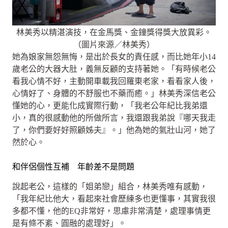
林美秀以精湛演技，在金馬獎、金鐘獎得獎大放異彩。
（圖片來源／林美秀）
她為娘家無怨無悔，是出於長女的責任感，而比她年小14
歲老公的大器大肚，義無反顧的支持著她。「有時候老公
看我心情不好，主動開車載我回羅東老家，看看家人後，
心情好了、身體的不舒服也不藥而癒。」林美秀深信老公
懂她的心，更能化成實際行動，「我老公年紀比我弟還
小，真的很感動他的所做所言，我還跟我弟說『哪天我走
了，你們要好好照顧姊夫』。」他為她的氣壯山河，她了
然於心。
和伴侶個性互補 年齡差不是問題
說起老公，這樣的「姐弟戀」組合，林美秀唯有感動，
「我年紀比他大，看起來社會歷練多也更懂事，其實我很
多都不懂，他的EQ非常好，思慮非常清楚，處理事情更
是有條不紊、圓融的處理好」。