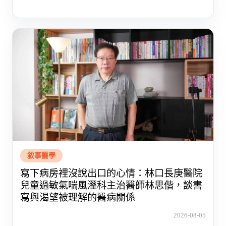
敘事醫學
寫下病房裡沒說出口的心情：林口長庚醫院
兒童過敏氣喘風溼科主治醫師林思偕，談書
寫與渴望被理解的醫病關係
2026-08-05