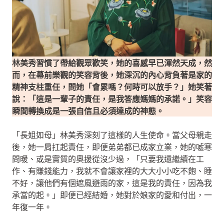
林美秀習慣了帶給觀眾歡笑，她的喜感早已渾然天成，然
而，在幕前樂觀的笑容背後，她深沉的內心背負著是家的
精神支柱重任，問她「會累嗎？何時可以放手？」她笑著
說：「這是一輩子的責任，是我答應媽媽的承諾。」笑容
瞬間轉換成是一張自信且必須達成的神態。
「長姐如母」林美秀深刻了這樣的人生使命。當父母親走
後，她一肩扛起責任，即便弟弟都已成家立業，她的噓寒
問暖、或是實質的奧援從沒少過，「只要我還繼續在工
作、有賺錢能力，我就不會讓家裡的大大小小吃不飽、睡
不好，讓他們有個遮風避雨的家，這是我的責任，因為我
承當的起。」即便已經結婚，她對於娘家的愛和付出，一
年復一年。