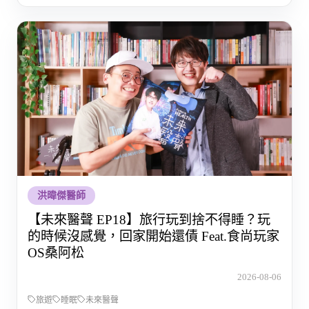
洪暐傑醫師
【未來醫聲 EP18】旅行玩到捨不得睡？玩
的時候沒感覺，回家開始還債 Feat.食尚玩家
OS桑阿松
2026-08-06
旅遊
睡眠
未來醫聲