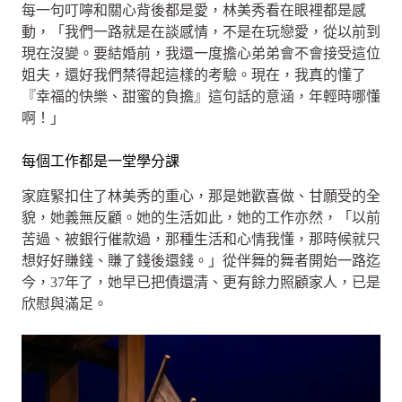
每一句叮嚀和關心背後都是愛，林美秀看在眼裡都是感
動，「我們一路就是在談感情，不是在玩戀愛，從以前到
現在沒變。要結婚前，我還一度擔心弟弟會不會接受這位
姐夫，還好我們禁得起這樣的考驗。現在，我真的懂了
『幸福的快樂、甜蜜的負擔』這句話的意涵，年輕時哪懂
啊！」
每個工作都是一堂學分課
家庭緊扣住了林美秀的重心，那是她歡喜做、甘願受的全
貌，她義無反顧。她的生活如此，她的工作亦然，「以前
苦過、被銀行催款過，那種生活和心情我懂，那時候就只
想好好賺錢、賺了錢後還錢。」從伴舞的舞者開始一路迄
今，37年了，她早已把債還清、更有餘力照顧家人，已是
欣慰與滿足。