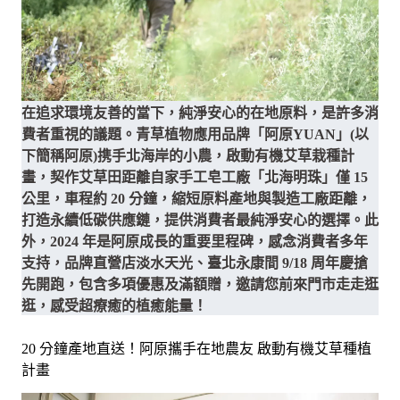
在追求環境友善的當下，純淨安心的在地原料，是許多消
費者重視的議題。青草植物應用品牌「阿原YUAN」(以
下簡稱阿原)携手北海岸的小農，啟動有機艾草栽種計
畫，契作艾草田距離自家手工皂工廠「北海明珠」僅 15
公里，車程約 20 分鐘，縮短原料產地與製造工廠距離，
打造永續低碳供應鏈，提供消費者最純淨安心的選擇。此
外，2024 年是阿原成長的重要里程碑，感念消費者多年
支持，品牌直營店淡水天光、臺北永康間 9/18 周年慶搶
先開跑，包含多項優惠及滿額贈，邀請您前來門市走走逛
逛，感受超療癒的植癒能量！
20 分鐘產地直送！阿原攜手在地農友 啟動有機艾草種植
計畫