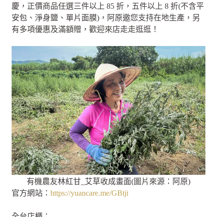
慶，正價商品任選三件以上 85 折，五件以上 8 折(不含平
安包、淨身鹽、單片面膜)，阿原邀您支持在地生產，另
有多項優惠及滿額贈，歡迎來店走走逛逛！
有機農友林紅甘_艾草收成畫面(圖片來源：阿原)
官方網站：
https://yuancare.me/GBtji
全台店櫃：