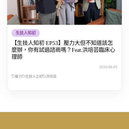
生技人知初
【生技人知初 EP53】壓力大但不知道該怎
麼辦，你有試過諮商嗎？Feat.洪培芸臨床心
理師
2026-08-05
壓力
生技人之初
洪培芸