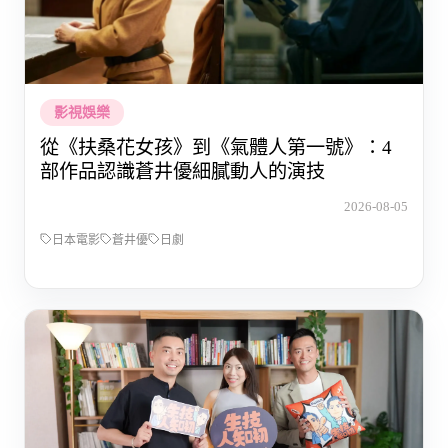
影視娛樂
從《扶桑花女孩》到《氣體人第一號》：4
部作品認識蒼井優細膩動人的演技
2026-08-05
日本電影
蒼井優
日劇