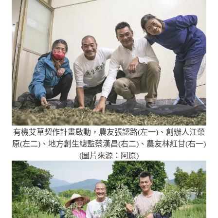
有機艾草契作計畫啟動，農友張認路(左一)、創辦人江榮
原(左二)、地方創生總監蔡漢昌(右二)、農友林紅甘(右一)
(圖片來源：阿原)