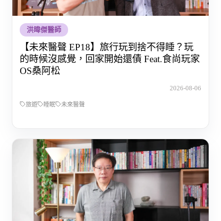
洪暐傑醫師
【未來醫聲 EP18】旅行玩到捨不得睡？玩
的時候沒感覺，回家開始還債 Feat.食尚玩家
OS桑阿松
2026-08-06
旅遊
睡眠
未來醫聲