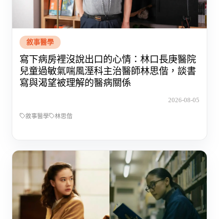
敘事醫學
寫下病房裡沒說出口的心情：林口長庚醫院
兒童過敏氣喘風溼科主治醫師林思偕，談書
寫與渴望被理解的醫病關係
2026-08-05
敘事醫學
林思偕