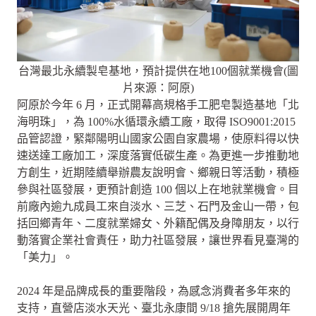
台灣最北永續製皂基地，預計提供在地100個就業機會(圖
片來源：阿原)
阿原於今年 6 月，正式開幕高規格手工肥皂製造基地「北
海明珠」，為 100%水循環永續工廠，取得 ISO9001:2015
品管認證，緊鄰陽明山國家公園自家農場，使原料得以快
速送達工廠加工，深度落實低碳生產。為更進一步推動地
方創生，近期陸續舉辦農友說明會、鄉親日等活動，積極
參與社區發展，更預計創造 100 個以上在地就業機會。目
前廠內逾九成員工來自淡水、三芝、石門及金山一帶，包
括回鄉青年、二度就業婦女、外籍配偶及身障朋友，以行
動落實企業社會責任，助力社區發展，讓世界看見臺灣的
「美力」。
2024 年是品牌成長的重要階段，為感念消費者多年來的
支持，直營店淡水天光、臺北永康間 9/18 搶先展開周年