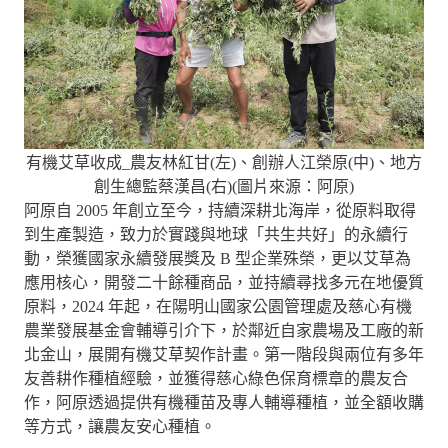
有機艾草收成_農友林紅甘(左)、創辦人江榮原(中)、地方
創生總監蔡漢昌(右)(圖片來源：阿原)
阿原自 2005 年創立至今，持續深耕北海岸，從原料取得
到生產製造，致力於實踐與地球「共生共好」的永續行
動，榮獲國家永續發展獎及 B 型企業殊榮，更以艾草為
應用核心，開發二十餘種商品，並持續尋找多元在地優質
原料，2024 年起，在陽明山國家公園管理處及慈心有機
農業發展基金會輔導引介下，於鄰近自家農場及工廠的新
北金山，展開有機艾草契作計畫。第一階段與兩位有多年
友善耕作種植經驗，並獲得慈心綠色保育標章的農友合
作，阿原透過提供有機種苗及專人輔導種植，並全額收購
等方式，讓農友安心種植。