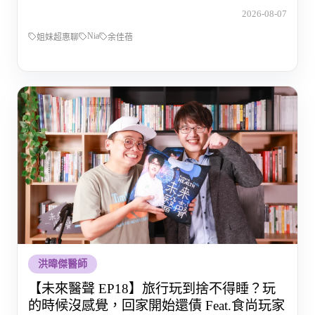
的那段路
2026-08-07
Nia
姐妹超惠聊
余佳蓓
洪暐傑醫師
【未來醫聲 EP18】旅行玩到捨不得睡？玩
的時候沒感覺，回家開始還債 Feat.食尚玩家