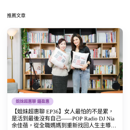
推薦文章
姐妹超惠聊 鐘盈惠
【姐妹超惠聊 EP36】女人最怕的不是累，
是活到最後沒有自己——POP Radio DJ Nia
余佳蓓，從全職媽媽到重新找回人生主導權