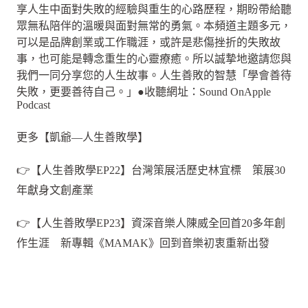
享人生中面對失敗的經驗與重生的心路歷程，期盼帶給聽
眾無私陪伴的溫暖與面對無常的勇氣。本頻道主題多元，
可以是品牌創業或工作職涯，或許是悲傷挫折的失敗故
事，也可能是轉念重生的心靈療癒。所以誠摯地邀請您與
我們一同分享您的人生故事。人生善敗的智慧「學會善待
失敗，更要善待自己。」●收聽網址：Sound OnApple
Podcast
更多【凱爺—人生善敗學】
👉【人生善敗學EP22】台灣策展活歷史林宜標 策展30
年獻身文創產業
👉【人生善敗學EP23】資深音樂人陳威全回首20多年創
作生涯 新專輯《MAMAK》回到音樂初衷重新出發