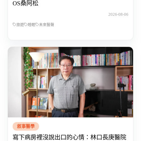
OS桑阿松
2026-08-06
旅遊
睡眠
未來醫聲
敘事醫學
寫下病房裡沒說出口的心情：林口長庚醫院