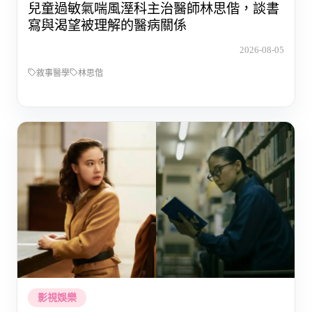
兒童過敏氣喘風溼科主治醫師林思偕，談書
寫與渴望被理解的醫病關係
2026-08-05
敘事醫學
林思偕
影視娛樂