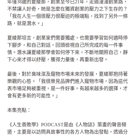
年僅38歲的夏綾那，創業至今已21年，走過漫漫創業路，
不禁讓人好奇，她是怎麼在獨資創業的壓力之下生存的？
「我在人生一個很壓力很壓迫的極端點，找到了另外一條
路，就是潛水。」
夏綾那坦言，創業家們需要獨處，也需要學習如何適時停
下腳步，和自己對話，回頭檢視自己所完成的每一件事
情。潛水讓夏綾那學會如何停下來，不斷地關照自己，靜
下心來才得以紓壓，獲得力量後，再重新出發。
最後，對於臭味滾及寵物市場未來的發展，夏綾那抱持著
樂觀的心態。「我很樂見品牌們進入寵物市場，因為這代
表市場足夠被重視，是一件好事。有越來越多的選擇，才
會有更多新的可能性。」
本集亮點：
《人生善敗學》PODCAST是由《人物誌》策畫的聲音頻
道，主要是以訪問具故事性的各方人物為出發點，透過分