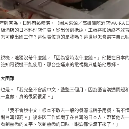
年輕有為，日料廚藝精湛。（圖片來源／高雄洲際酒店WA-RA
星級酒店的日本料理店任職，從出發到抵達，工藤將和始終不敢
，怎可能出國工作？這個職位真的是我嗎？這世界怎會選擇自己
電視機，唯獨沒帶什麼錢，「因為當時沒什麼錢。」他把在日本
，誰知電視機不能使用，那台空運來的電視機只能陪他思鄉。
最大困難
活也是。「我完全不會說中文，整整三個月，因為語言溝通問題
天一直做，真的很累很累。」
始，「我不會說中文，根本不敢去一般的餐廳或館子用餐，看不
謝謝台灣超商。」後來因工作認識了在台灣的日本人，帶著他去
、看到熟悉的文字、吃到熟悉的口味，眼淚都快流下來了。」