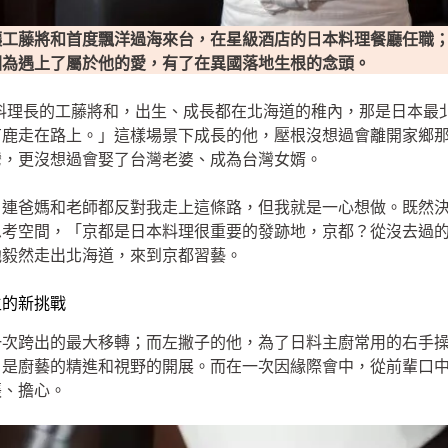
讓工藤將和首度飄洋過海來台，在星級酒店的日本料理餐廳任職
因為遇上了屬於他的愛，有了在異國落地生根的念頭。
廳料理長的工藤將和，出生、成長都在北海道的稚內，那是日本最
有鹿走在路上。」這樣場景下成長的他，壓根沒想過會離開家鄉
灣，更沒想過會娶了台灣老婆、成為台灣女婿。
，連爸媽和老師都反對我走上這條路，但我就是一心想做。既然
思考空間，「京都是日本料理很重要的發跡地，京都？從沒去過
他毅然走出北海道，來到京都習藝。
生的新挑戰
一次跨出的最大移轉；而左撇子的他，為了日料主廚常用的右手
，是廚藝的精進和視野的開展。而在一次因緣際會中，從前輩口
張、擔心。