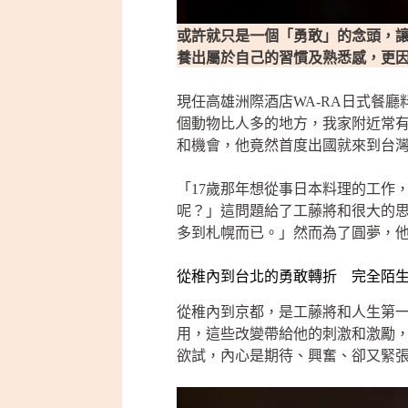
或許就只是一個「勇敢」的念頭，
養出屬於自己的習慣及熟悉感，更
現任高雄洲際酒店WA-RA日式餐
個動物比人多的地方，我家附近常
和機會，他竟然首度出國就來到台
「17歲那年想從事日本料理的工作
呢？」這問題給了工藤將和很大的
多到札幌而已。」然而為了圓夢，
從稚內到台北的勇敢轉折 完全陌
從稚內到京都，是工藤將和人生第
用，這些改變帶給他的刺激和激勵
欲試，內心是期待、興奮、卻又緊