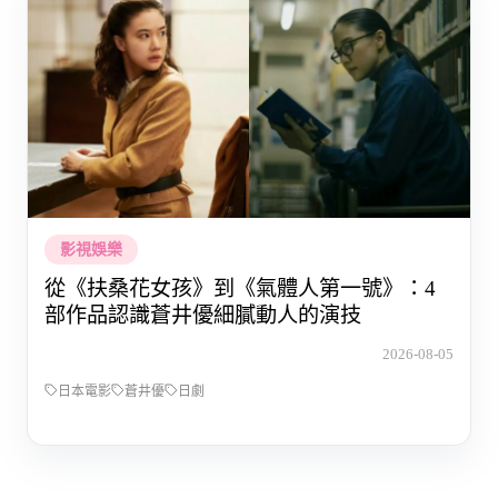
影視娛樂
從《扶桑花女孩》到《氣體人第一號》：4
部作品認識蒼井優細膩動人的演技
2026-08-05
日本電影
蒼井優
日劇