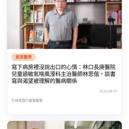
敘事醫學
寫下病房裡沒說出口的心情：林口長庚醫院
兒童過敏氣喘風溼科主治醫師林思偕，談書
寫與渴望被理解的醫病關係
2026-08-05
林思偕
敘事醫學