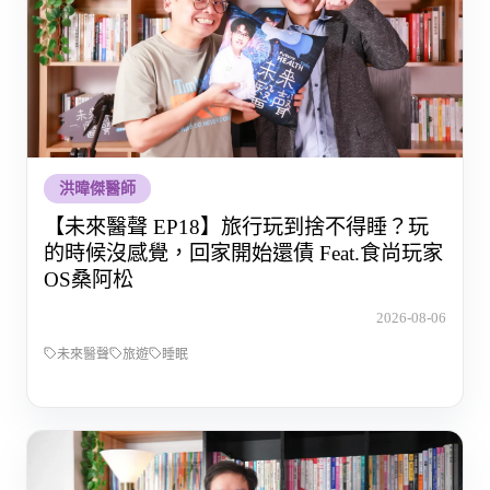
洪暐傑醫師
【未來醫聲 EP18】旅行玩到捨不得睡？玩
的時候沒感覺，回家開始還債 Feat.食尚玩家
OS桑阿松
2026-08-06
未來醫聲
旅遊
睡眠