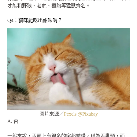
才能和野狼、老虎、獵豹等猛獸齊名。
Q4：貓咪能吃出甜味嗎？
圖片來源／
Pexels @Pixabay
A. 否
一般來說，舌頭上有很多的突起結構，稱為舌乳頭，而