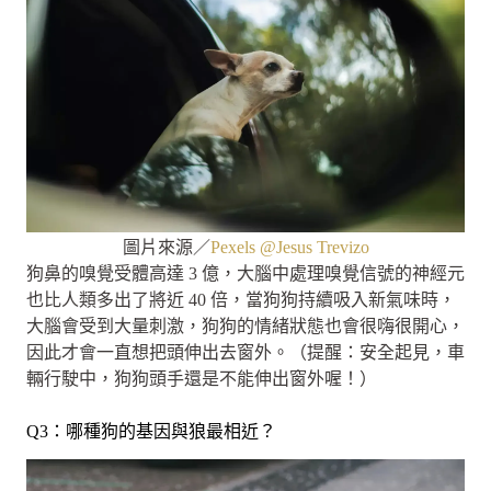
圖片來源／
Pexels @Jesus Trevizo
狗鼻的嗅覺受體高達 3 億，大腦中處理嗅覺信號的神經元​
也比人類多出了將近 40 倍，當狗狗持續吸入新氣味時，
大腦會受到大量刺激，狗狗的情緒狀態也會很嗨很開心，
因此才會一直想把頭伸出去窗外。（提醒：安全起見，車
輛行駛中，狗狗頭手還是不能伸出窗外喔！）
Q3：哪種狗的基因與狼最相近？