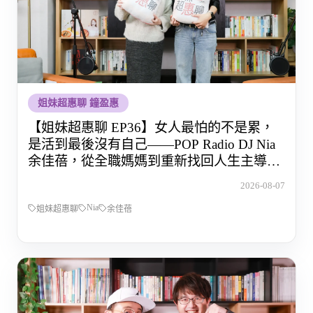
姐妹超惠聊 鐘盈惠
【姐妹超惠聊 EP36】女人最怕的不是累，
是活到最後沒有自己——POP Radio DJ Nia
余佳蓓，從全職媽媽到重新找回人生主導權
的那段路
2026-08-07
Nia
姐妹超惠聊
余佳蓓