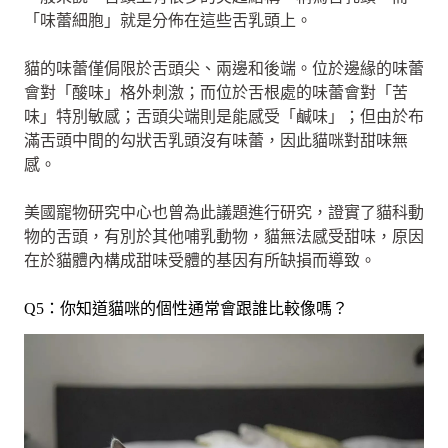
「味蕾細胞」就是分佈在這些舌乳頭上。
貓的味蕾僅侷限於舌頭尖、兩邊和後端。位於邊緣的味蕾
會對「酸味」格外刺激；而位於舌根處的味蕾會對「苦
味」特別敏感；舌頭尖端則是能感受「鹹味」；但由於布
滿舌頭中間的勾狀舌乳頭沒有味蕾，因此貓咪對甜味無
感。
美國寵物研究中心也曾為此議題進行研究，證實了貓科動
物的舌頭，有別於其他哺乳動物，貓無法感受甜味，原因
在於貓體內構成甜味受體的基因有所缺損而導致。
Q5：你知道貓咪的個性通常會跟誰比較像嗎？