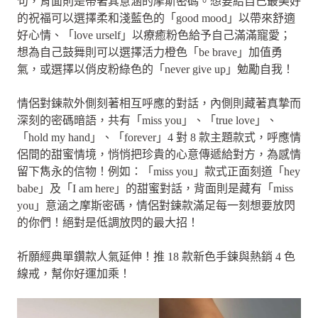
句，背面則是帶著其意涵的摩斯密碼。想要給自己最美好
的祝福可以選擇柔和淺藍色的「good mood」以帶來舒適
好心情、「love urself」以療癒粉色給予自己滿滿寵愛；
想為自己鼓舞則可以選擇活力橙色「be brave」加值勇
氣，或選擇以俏皮粉綠色的「never give up」勉勵自我！
情侶對鍊款外側刻著相互呼應的對話，內側則藏著真摯而
深刻的密碼暗語，共有「miss you」、「true love」、
「hold my hand」、「forever」4 對 8 款主題款式，呼應情
侶間的甜蜜情境，悄悄把珍貴的心意傳遞給對方，為感情
留下雋永的信物！例如：「miss you」款式正面刻道「hey
babe」及「I am here」的甜蜜對話，背面則是藏有「miss
you」意涵之摩斯密碼，情侶對鍊款滿足每一刻想要放閃
的你們！絕對是低調放閃的最大招！
祈願經典單鑽款人氣延伸！推 18 款新色手鍊與熱銷 4 色
線戒，幫你好運加乘！