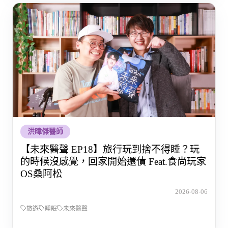
洪暐傑醫師
【未來醫聲 EP18】旅行玩到捨不得睡？玩
的時候沒感覺，回家開始還債 Feat.食尚玩家
OS桑阿松
2026-08-06
旅遊
睡眠
未來醫聲