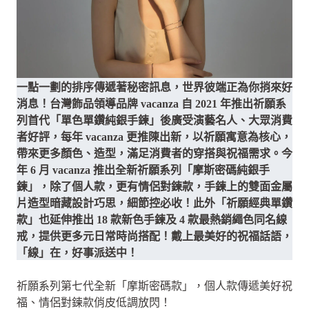
一點一劃的排序傳遞著秘密訊息，世界彼端正為你捎來好
消息！台灣飾品領導品牌 vacanza 自 2021 年推出祈願系
列首代「單色單鑽純銀手鍊」後廣受演藝名人、大眾消費
者好評，每年 vacanza 更推陳出新，以祈願寓意為核心，
帶來更多顏色、造型，滿足消費者的穿搭與祝福需求。今
年 6 月 vacanza 推出全新祈願系列「摩斯密碼純銀手
鍊」，除了個人款，更有情侶對鍊款，手鍊上的雙面金屬
片造型暗藏設計巧思，細節控必收！此外「祈願經典單鑽
款」也延伸推出 18 款新色手鍊及 4 款最熱銷繩色同名線
戒，提供更多元日常時尚搭配！戴上最美好的祝福話語，
「線」在，好事派送中！
祈願系列第七代全新「摩斯密碼款」，個人款傳遞美好祝
福、情侶對鍊款俏皮低調放閃！