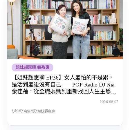
姐妹超惠聊 鐘盈惠
【姐妹超惠聊 EP36】女人最怕的不是累，
是活到最後沒有自己——POP Radio DJ Nia
余佳蓓，從全職媽媽到重新找回人生主導權
的那段路
2026-08-07
Nia
余佳蓓
姐妹超惠聊