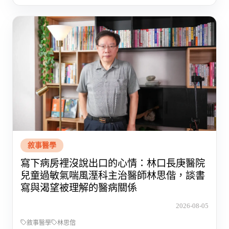
敘事醫學
寫下病房裡沒說出口的心情：林口長庚醫院
兒童過敏氣喘風溼科主治醫師林思偕，談書
寫與渴望被理解的醫病關係
2026-08-05
敘事醫學
林思偕