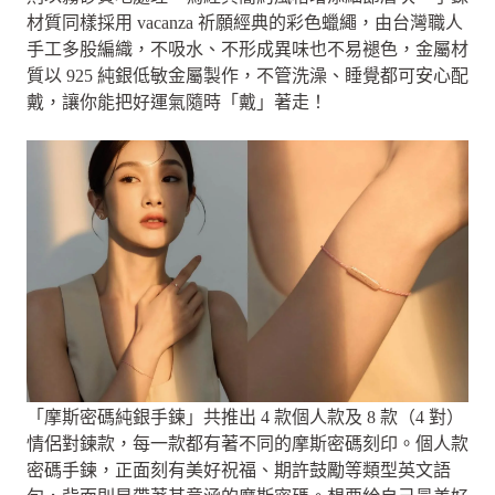
材質同樣採用 vacanza 祈願經典的彩色蠟繩，由台灣職人
手工多股編織，不吸水、不形成異味也不易褪色，金屬材
質以 925 純銀低敏金屬製作，不管洗澡、睡覺都可安心配
戴，讓你能把好運氣隨時「戴」著走！
「摩斯密碼純銀手鍊」共推出 4 款個人款及 8 款（4 對）
情侶對鍊款，每一款都有著不同的摩斯密碼刻印。個人款
密碼手鍊，正面刻有美好祝福、期許鼓勵等類型英文語