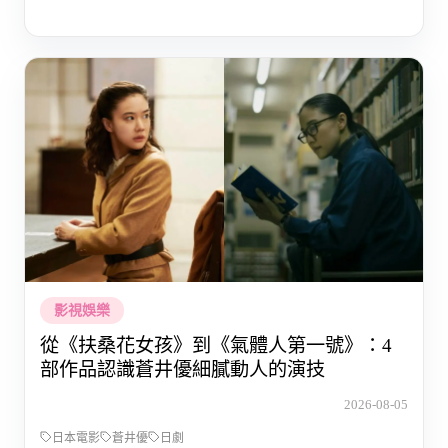
影視娛樂
從《扶桑花女孩》到《氣體人第一號》：4
部作品認識蒼井優細膩動人的演技
2026-08-05
日本電影
蒼井優
日劇