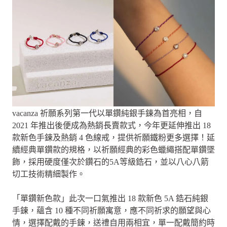
vacanza 祈願系列第一代以單鑽純銀手鍊為首亮相，自
2021 年推出後便成為熱銷長賣款式，今年更延伸推出 18
款新色手鍊及熱銷 4 色線戒，提供祈願鐵粉更多選擇！延
續經典單鑽款的規格，以祈願經典的彩色蠟繩搭配單鑽墜
飾，採用硬度僅次於鑽石的5A等級鋯石，並以八心八箭
切工技術精細製作。
「單鑽新色款」此次一口氣推出 18 款新色 5A 鋯石純銀
手鍊，蘊含 10 種不同祈願寓意，應不同祈求的願望與心
情，選擇配戴的手鍊，送禮自用兩相宜，單一配戴簡約時