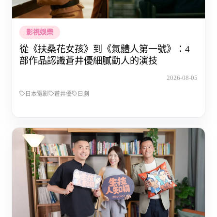
影視娛樂
從《扶桑花女孩》到《氣體人第一號》：4
部作品認識蒼井優細膩動人的演技
2026-08-05
日本電影
蒼井優
日劇