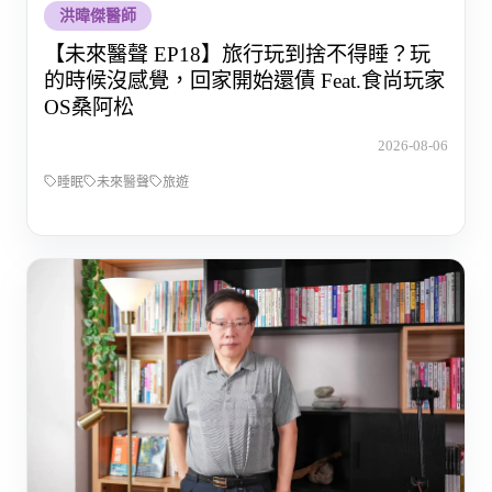
洪暐傑醫師
【未來醫聲 EP18】旅行玩到捨不得睡？玩
的時候沒感覺，回家開始還債 Feat.食尚玩家
OS桑阿松
2026-08-06
睡眠
未來醫聲
旅遊