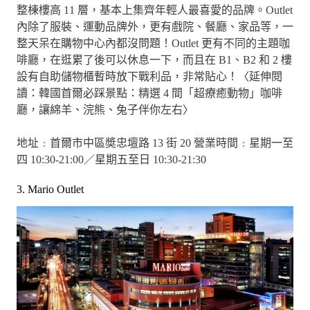
整棟樓高 11 層，基本上集齊年輕人最喜愛的品牌。Outlet
內除了服裝、運動品牌外，更有戲院、餐廳、家品等，一
整天呆在購物中心內都沒問題！Outlet 更有不同的主題咖
啡廳，在逛累了後可以休息一下，而且在 B1、B2 和 2 樓
設有自助儲物櫃暫時放下戰利品，非常貼心！〈延伸閱
讀：韓國首爾必踩景點：精選 4 間「超療癒動物」咖啡
廳，讓綿羊、浣熊、兔子伴你左右〉
地址﹕首爾市中區奬忠壇路 13 街 20 營業時間﹕星期一至
四 10:30-21:00／星期五至日 10:30-21:30
3. Mario Outlet