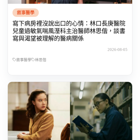
敘事醫學
寫下病房裡沒說出口的心情：林口長庚醫院
兒童過敏氣喘風溼科主治醫師林思偕，談書
寫與渴望被理解的醫病關係
2026-08-05
敘事醫學
林思偕