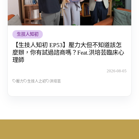
生技人知初
【生技人知初 EP53】壓力大但不知道該怎
麼辦，你有試過諮商嗎？Feat.洪培芸臨床心
理師
2026-08-05
壓力
生技人之初
洪培芸