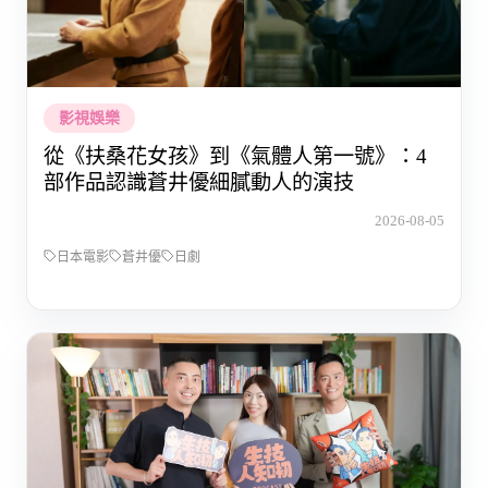
影視娛樂
從《扶桑花女孩》到《氣體人第一號》：4
部作品認識蒼井優細膩動人的演技
2026-08-05
日本電影
蒼井優
日劇