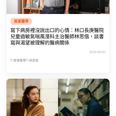
敘事醫學
寫下病房裡沒說出口的心情：林口長庚醫院
兒童過敏氣喘風溼科主治醫師林思偕，談書
寫與渴望被理解的醫病關係
2026-08-05
敘事醫學
林思偕