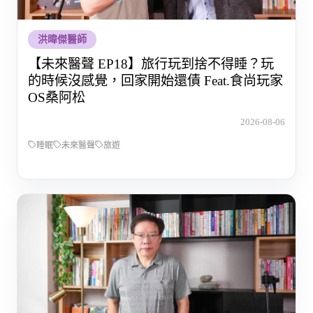
洪暐傑醫師
【未來醫聲 EP18】旅行玩到捨不得睡？玩
的時候沒感覺，回家開始還債 Feat.食尚玩家
OS桑阿松
2026-08-06
睡眠
未來醫聲
旅遊