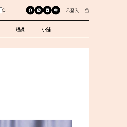
登入
短課
小舖
」