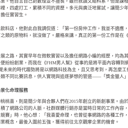
為業。他自言自己對數理並不擅長，雖然就讀文組科系，但是課
間裡，四處打工，累積不同的資歷。多元與廣泛地嘗試，讓簡少
」擔任實習生。
與飲料店，他對此自我調侃道：「第一份房仲工作，我並不適應
之類的原物料，就沒做了。嚴格來講，真正的第一份工作是在《
發展之路，其實早年在微軟實習以及擔任網路小編的經歷，均為
便紛紛創業，而我在《FHM男人幫》從事的是將平面內容轉到
目，深覺未來的時代趨勢將是以網路科技為主，且又思考到，再怎麼
各類不同比賽訊息，供人實現與追逐夢想的管道——「獎金獵人
場景化命理服務
桃桃喜，則是簡少年與合夥人們在2015年創立的新創事業。由
累積了網路公司的人脈，社群媒體行銷亦是當時日常的工作內容
業競賽」時，他心想：「我喜愛命理，也曾從事網路的各種工作
創業概念，最後入圍前五強，獲得前往北京觀摩企業的機會。