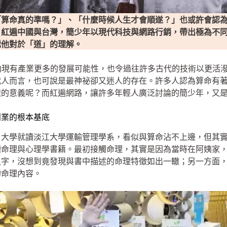
「算命真的準嗎？」、「什麼時候人生才會順遂？」也或許會認
？紅遍中國與台灣，簡少年以現代科技與網路行銷，帶出極為不
遞他對於「道」的理解。
動現有產業更多的發展可能性，也令過往許多古代的技術以更活
代人而言，也可說是最神祕卻又迷人的存在。許多人認為算命有
樣的意義呢？而紅遍網路，讓許多年輕人廣泛討論的簡少年，又
創業的根本基底
，大學就讀淡江大學運輸管理學系，看似與算命沾不上邊，但其
讀命理與心理學書籍。最初接觸命理，其實是因為當時在阿姨家
八字，沒想到竟發現與書中描述的命理特徵如出一轍；另一方面
的命理內容。