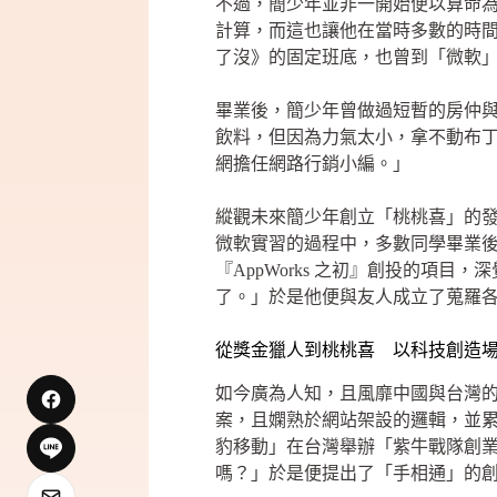
不過，簡少年並非一開始便以算命
計算，而這也讓他在當時多數的時
了沒》的固定班底，也曾到「微軟
畢業後，簡少年曾做過短暫的房仲
飲料，但因為力氣太小，拿不動布丁
網擔任網路行銷小編。」
縱觀未來簡少年創立「桃桃喜」的
微軟實習的過程中，多數同學畢業後
『AppWorks 之初』創投的項
了。」於是他便與友人成立了蒐羅
從獎金獵人到桃桃喜 以科技創造
如今廣為人知，且風靡中國與台灣的
案，且嫻熟於網站架設的邏輯，並
豹移動」在台灣舉辦「紫牛戰隊創
嗎？」於是便提出了「手相通」的