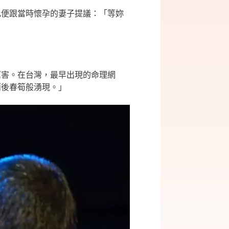
此便跟當時懷孕的妻子提議：「等妳
厲害。在台灣，最早出現的命理網
雨後春筍般湧現。」