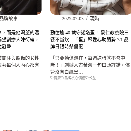
品牌故事
2025-07-03
現時
事，而是他渴望的溫
勤億逾 40 載守諾送蛋！ 景仁教養院三
渴望創辦人陳衍綸，
餐不斷炊 「蛋」聚愛心助弱勢 7/1 品
性發聲
牌日限時祭優惠
被關注與照顧的女性
「只要勤億還在，每週送蛋就不會中
表著每個人內心都有
斷！」創辦人古榮海一句口頭許諾，儘
管沒有白紙黑…
健康
品牌核心價值
公益