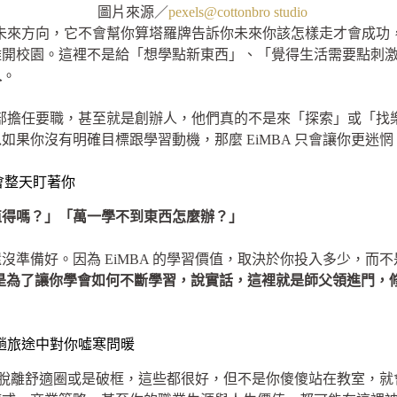
圖片來源／
pexels@cottonbro studio
確的未來方向，它不會幫你算塔羅牌告訴你未來你該怎樣走才會成
離開校園。這裡不是給「想學點新東西」、「覺得生活需要點刺
人
。
業內部擔任要職，甚至就是創辦人，他們真的不是來「探索」或「找
如果你沒有明確目標跟學習動機，那麼 EiMBA 只會讓你更迷
會整天盯著你
值得嗎？」「萬一學不到東西怎麼辦？」
沒準備好。因為 EiMBA 的學習價值，取決於你投入多少，而
而是為了讓你學會如何不斷學習，說實話，這裡就是師父領進門，
這趟旅途中對你噓寒問暖
讓自己脫離舒適圈或是破框，這些都很好，但不是你傻傻站在教室，