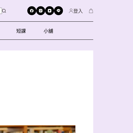
登入
短課
小舖