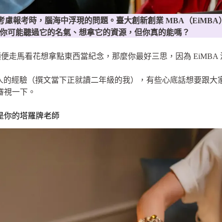
人考慮報考時，腦海中浮現的問題。臺大創新創業 MBA（EiM
場。你可能聽過它的名氣、想拿它的資源，但你真的能嗎？
便走馬看花想拿點東西當紀念，那麼你最好三思，因為 EiMBA
級生過來人的經驗（撰文當下正就讀二年級的我），有些心底話想要跟
我審視一下。
不是你的塔羅牌老師