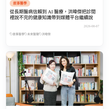
敘事醫學
從長期醫病信賴到 AI 醫療，洪暐傑把診間
裡說不完的健康知識帶到媒體平台繼續說
2026-08-07
敘事醫學
未來醫聲
洪暐傑