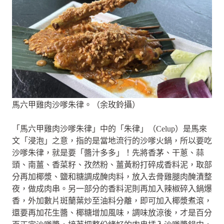
馬六甲雞肉沙嗲朱律。（余玫鈴攝）
「馬六甲雞肉沙嗲朱律」中的「朱律」（Celup）是馬來
文「浸泡」之意，指的是當地流行的沙嗲火鍋，所以要吃
沙嗲朱律，就是要「醬汁多多」！先將香茅、干蔥、蒜
頭、南薑、香菜籽、孜然粉、薑黃粉打碎成香料泥，取部
分再加椰漿、鹽和糖調成醃肉料，放入去骨雞腿肉醃漬整
夜，做成肉串。另一部分的香料泥則再加入辣椒碎入鍋爆
香，外加數片斑蘭葉炒至油料分離，即可加入椰漿煮滾，
還要再加花生醬、椰糖增加風味，調味放涼後，才是百分