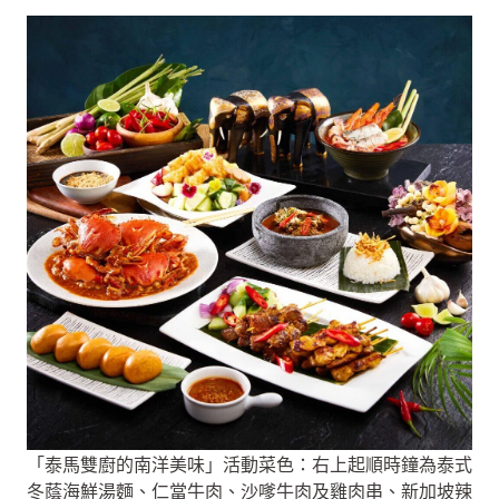
「泰馬雙廚的南洋美味」活動菜色：右上起順時鐘為泰式
冬蔭海鮮湯麵、仁當牛肉、沙嗲牛肉及雞肉串、新加坡辣