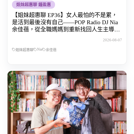
姐妹超惠聊 鐘盈惠
【姐妹超惠聊 EP36】女人最怕的不是累，
是活到最後沒有自己——POP Radio DJ Nia
余佳蓓，從全職媽媽到重新找回人生主導權
的那段路
2026-08-07
Nia
姐妹超惠聊
余佳蓓