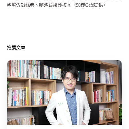
椒蟹佐銀絲卷、囉渣蔬果沙拉。（50樓Café提供）
推薦文章