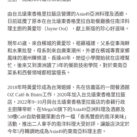
由台北遠東香格里拉飯店營運的Asia49亞洲料理及酒廊，
日前延攬了原本在台北遠東香格里拉自助餐廳擔任南洋料
理主廚的黃愛珍（Jayne Ooi），獻上新版的珍心好滋味。
現年45歲、來自檳城的黃愛珍，祖籍福建，父系從事海鮮
和水果批發，母系則來自廣東潮州，外婆在檳城專賣家鄉
風味的潮州粿條湯，長達40年，她從小學開始就在店裡幫
忙，後來又到澳洲讀了3年的餐飲技術學院，對於東南亞
菜系和西餐領域都相當擅長。
2018年時黃愛珍成為台灣媳婦，先在信義區的一間餐酒館
OZ Café & Bistro工作，2020年加入台北遠東香格里拉飯
店，2022年9~10月與台北遠東香格里拉飯店的泰籍行政
主廚陳帝昕，在Mega50旗下的Asia49亞洲料理及酒廊及
50樓Café自助餐廳策劃合作一檔「泰馬雙廚的南洋美味」
活動，推出二人拿手的南洋料理大受好評，讓飯店決定於
今年5月轉調她成為Asia49的東南亞料理主廚。