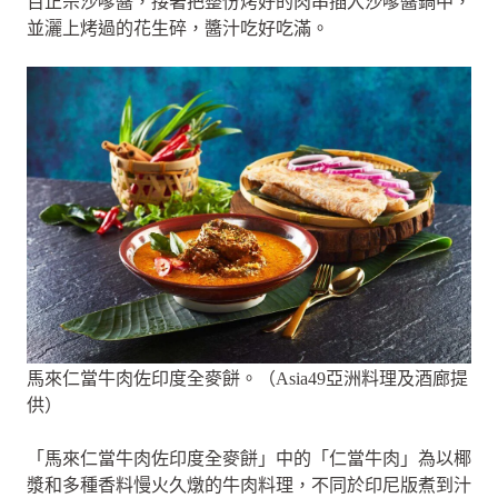
百正宗沙嗲醬，接著把整份烤好的肉串插入沙嗲醬鍋中，
並灑上烤過的花生碎，醬汁吃好吃滿。
馬來仁當牛肉佐印度全麥餅。（Asia49亞洲料理及酒廊提
供）
「馬來仁當牛肉佐印度全麥餅」中的「仁當牛肉」為以椰
漿和多種香料慢火久燉的牛肉料理，不同於印尼版煮到汁