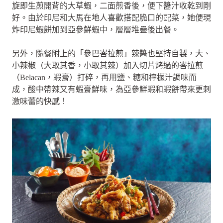
旋即生煎開背的大草蝦，二面煎香後，便下醬汁收乾到剛
好。由於印尼和大馬在地人喜歡搭配脆口的配菜，她便現
炸印尼蝦餅加到亞參鮮蝦中，層層堆疊後出餐。
另外，隨餐附上的「參巴峇拉煎」辣醬也堅持自製，大、
小辣椒（大取其香，小取其辣）加入切片烤過的峇拉煎
（Belacan，蝦膏）打碎，再用鹽、糖和檸檬汁調味而
成，酸中帶辣又有蝦膏鮮味，為亞參鮮蝦和蝦餅帶來更刺
激味蕾的快感！