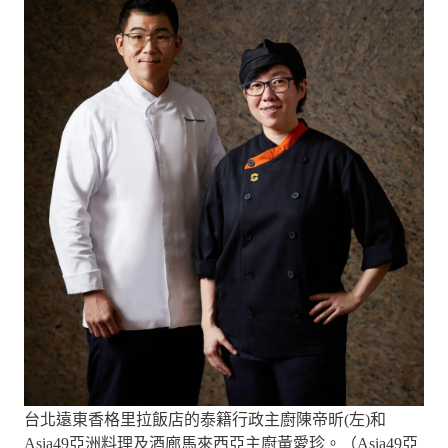
台北遠東香格里拉飯店的泰籍行政主廚陳帝昕(左)和
Asia49亞洲料理及酒廊馬來西亞主廚黃愛珍。（Asia49亞