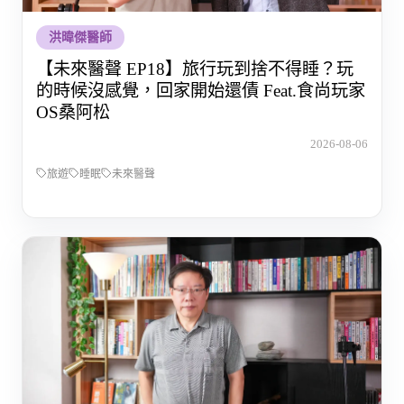
洪暐傑醫師
【未來醫聲 EP18】旅行玩到捨不得睡？玩
的時候沒感覺，回家開始還債 Feat.食尚玩家
OS桑阿松
2026-08-06
旅遊
睡眠
未來醫聲