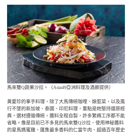
馬來雙Q蔬果沙拉。（Asia49亞洲料理及酒廊提供）
黃愛珍的拿手料理，除了大馬傳統咖哩、娘惹菜，以及風
行不墜的新加坡、泰國、印尼料理，重點是她堅持還原經
典，選材遵循傳統，醬料全程自製，許多繁縟工序都不能
省略。像是目前已不多見的馬來雙Q沙拉、使用神秘醬料
的星馬媽蜜雞、匯集最多香料的仁當牛肉、超過百年歷史