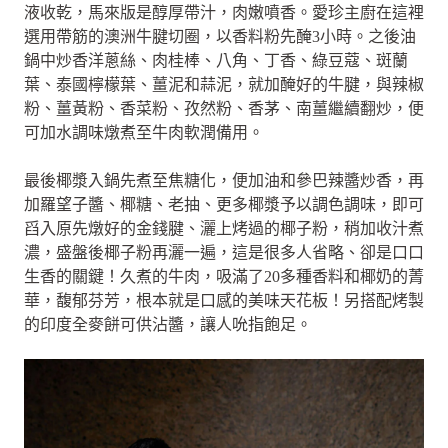
液收乾，馬來版是醇厚帶汁，肉嫩噴香。愛珍主廚在這裡
選用帶筋的澳洲牛腱切圈，以香料粉先醃3小時。之後油
鍋中炒香洋蔥絲、肉桂棒、八角、丁香、綠豆蔻、斑蘭
葉、泰國檸檬葉、薑泥和蒜泥，就加醃好的牛腱，與辣椒
粉、薑黃粉、香菜粉、孜然粉、香茅、南薑繼續翻炒，便
可加水調味燉煮至牛肉軟潤備用。
最後椰漿入鍋先煮至焦糖化，便加油和參巴辣醬炒香，再
加羅望子醬、椰糖、老抽、更多椰漿予以調色調味，即可
舀入原先燉好的金錢腱、灑上烤過的椰子粉，稍加收汁煮
濃，盛盤後椰子粉再灑一遍，這是很多人省略、卻是口口
生香的關鍵！久煮的牛肉，吸滿了20多種香料和椰奶的菁
華，馥郁芬芳，根本就是口感的美味天花板！另搭配烤製
的印度全麥餅可供沾醬，讓人吮指飽足。