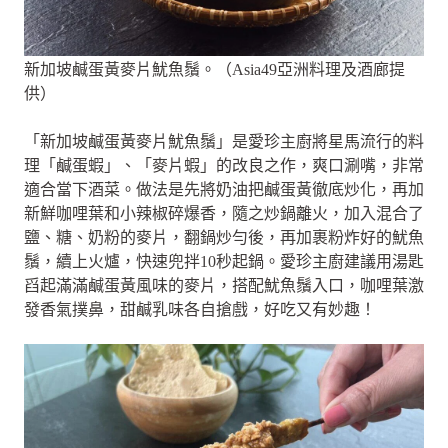
新加坡鹹蛋黃麥片魷魚鬚。（Asia49亞洲料理及酒廊提
供）
「新加坡鹹蛋黃麥片魷魚鬚」是愛珍主廚將星馬流行的料
理「鹹蛋蝦」、「麥片蝦」的改良之作，爽口涮嘴，非常
適合當下酒菜。做法是先將奶油把鹹蛋黃徹底炒化，再加
新鮮咖哩葉和小辣椒碎爆香，隨之炒鍋離火，加入混合了
鹽、糖、奶粉的麥片，翻鍋炒勻後，再加裹粉炸好的魷魚
鬚，續上火爐，快速兜拌10秒起鍋。愛珍主廚建議用湯匙
舀起滿滿鹹蛋黃風味的麥片，搭配魷魚鬚入口，咖哩葉激
發香氣撲鼻，甜鹹乳味各自搶戲，好吃又有妙趣！