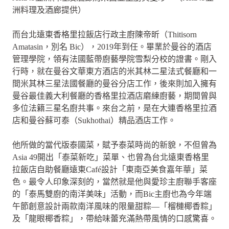
洲料理及酒廊提供）
而台北遠東香格里拉飯店行政主廚陳帝昕（Thitisorn
Amatasin，別名 Bic），2019年到任。畢業於曼谷的酒店
管理學院，領有法國藍帶廚藝學院雪梨分校的證書。剛入
行時，就在曼谷文華東方酒店的米其林二星法式餐廳和一
間米其林三星法國餐廳的曼谷分店工作，後來則加入擁有
曼谷最佳義大利餐廳的香格里拉酒店磨練廚藝，期間曾與
多位法籍三星名廚共事。來台之前，是在大連香格里拉酒
店和曼谷蘇可泰（Sukhothai）精品酒店工作。
他所做的當代版泰國菜，賦予泰菜時尚的新貌，不但曾為
Asia 49開出「泰菜新吃」菜單、也曾為台北遠東香格里
拉飯店自助餐廳遠東Café設計「東南亞美食嘉年華」菜
色。最令人印象深刻的，當然就是他與愛珍主廚聯手客座
的「泰馬雙廚的南洋美味」活動，而Bic主廚也為今年端
午節創意設計兩款南洋風味的限量甜粽—「榴槤椰香粽」
及「龍眼椰香粽」，帶給味蕾充滿熱帶風情的口感驚喜。