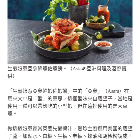
生煎娘惹亞參鮮蝦佐蝦餅。（Asia49亞洲料理及酒廊提
供）
「生煎娘惹亞參鮮蝦佐蝦餅」中的「亞參」（Asam）在
馬來文中是「酸」的意思，這個酸味來自羅望子，當地是
使用一種可以帶殼吃的小型蝦，但在這裡使用的是大草
蝦。
做這道娘惹家常菜要先備醬汁，愛珍主廚選用泰國的羅望
子醬，加點水、白糖、生抽、老抽、蠔油和胡椒粉調成，