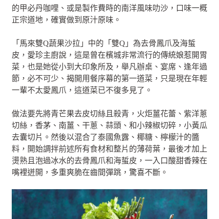
的甲必丹咖哩、或是製作費時的南洋風味叻沙，口味一概
正宗道地，確實做到原汁原味。
「馬來雙Q蔬果沙拉」中的「雙Q」為去骨鳳爪及海蜇
皮，愛珍主廚說，這是曾在檳城非常流行的傳統娘惹開胃
菜，也是她從小到大印象所及，舉凡辦桌、宴席、逢年過
節，必不可少、揭開用餐序幕的第一道菜，只是現在年輕
一輩不太愛鳳爪，這道菜已不復多見了。
做法要先將青芒果去皮切絲且殺青，火炬薑花蕾、紫洋蔥
切絲，香茅、南薑、干蔥、蒜頭、和小辣椒切碎，小黃瓜
去囊切片。然後以混合了泰國魚露、椰糖、檸檬汁的醬
料，開始調拌前述所有食材和整片的薄荷葉，最後才加上
燙熟且泡過冰水的去骨鳳爪和海蜇皮，一入口酸甜香辣在
嘴裡迸開，多重爽脆在齒間彈跳，驚喜不斷。