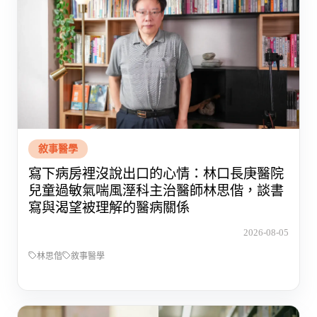
敘事醫學
寫下病房裡沒說出口的心情：林口長庚醫院
兒童過敏氣喘風溼科主治醫師林思偕，談書
寫與渴望被理解的醫病關係
2026-08-05
林思偕
敘事醫學