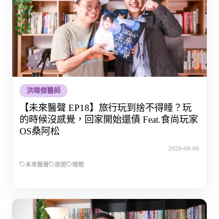
洪暐傑醫師
【未來醫聲 EP18】旅行玩到捨不得睡？玩
的時候沒感覺，回家開始還債 Feat.食尚玩家
OS桑阿松
2026-08-06
未來醫聲
旅遊
睡眠