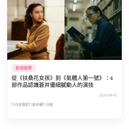
影視娛樂
從《扶桑花女孩》到《氣體人第一號》：4
部作品認識蒼井優細膩動人的演技
2026-08-05
日本電影
蒼井優
日劇