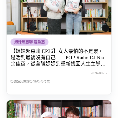
姐妹超惠聊 鐘盈惠
【姐妹超惠聊 EP36】女人最怕的不是累，
是活到最後沒有自己——POP Radio DJ Nia
余佳蓓，從全職媽媽到重新找回人生主導權
的那段路
2026-08-07
Nia
姐妹超惠聊
余佳蓓