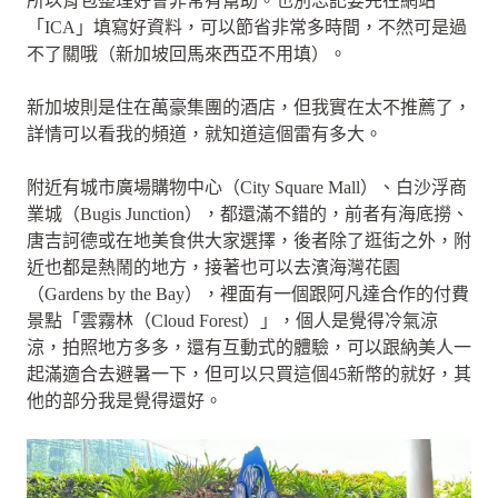
所以背包整理好會非常有幫助。也別忘記要先在網站
「ICA」填寫好資料，可以節省非常多時間，不然可是過
不了關哦（新加坡回馬來西亞不用填）。
新加坡則是住在萬豪集團的酒店，但我實在太不推薦了，
詳情可以看我的頻道，就知道這個雷有多大。
附近有城市廣場購物中心（City Square Mall）、白沙浮商
業城（Bugis Junction），都還滿不錯的，前者有海底撈、
唐吉訶德或在地美食供大家選擇，後者除了逛街之外，附
近也都是熱鬧的地方，接著也可以去濱海灣花園
（Gardens by the Bay），裡面有一個跟阿凡達合作的付費
景點「雲霧林（Cloud Forest）」，個人是覺得冷氣涼
涼，拍照地方多多，還有互動式的體驗，可以跟納美人一
起滿適合去避暑一下，但可以只買這個45新幣的就好，其
他的部分我是覺得還好。