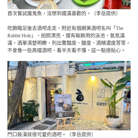
首次嘗試魔鬼魚，沒想到還滿喜歡的。（李岳提供）
吃飽喝足後去酒吧走走，附近有個網美酒吧名叫「The
Rabbit Hole」，拍照漂亮，還有裝飾用的泳池，氣氛滿
滿，酒單清楚明瞭，列出驚豔度、酸度、酒精濃度等等，
不會像一些高檔酒吧，看半天看不懂，這一點很貼心。
門口裝潢就很可愛的酒吧。（李岳提供）