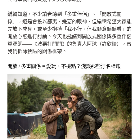
編輯知道，不少讀者聽到「多重伴侶」、「開放式關
係」，還是會投以鄙夷、嫌惡的眼神，但編輯希望大家能
先放下成見，或至少抱持「我不行、但我願意聽聽看」的
開放心態進行討論。今天也邀請到開放式關係與多重伴侶
資源網——《波栗打開開》的負責人阿球（許欣瑞），替
我們拆除狹隘的關係框架。
開放 / 多重關係 = 愛玩、不檢點？淺談那些汙名標籤