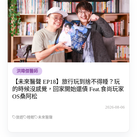
洪暐傑醫師
【未來醫聲 EP18】旅行玩到捨不得睡？玩
的時候沒感覺，回家開始還債 Feat.食尚玩家
OS桑阿松
2026-08-06
旅遊
睡眠
未來醫聲