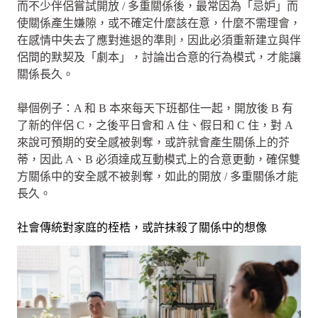
而不少伴侶嘗試開放 / 多重關係後，最常因為「忌妒」而
使關係產生嫌隙，或不確定什麼該在意，什麼不需理會，
在感情中失去了應對進退的準則，因此必須重新建立與伴
侶間的默契及「劇本」，討論出合意的行為模式，才能讓
關係長久。
舉個例子：A 和 B 本來每天下班都住一起，開放後 B 有
了新的伴侶 C，之後平日會和 A 住、假日和 C 住，對 A
來說可預期的安全感被剝奪，或許就會產生關係上的芥
蒂，因此 A、B 必須達成互動模式上的合意更動，確保雙
方關係中的安全感不被剝奪，如此的開放 / 多重關係才能
長久。
社會傳統對家庭的桎梏，或許抹殺了關係中的想像