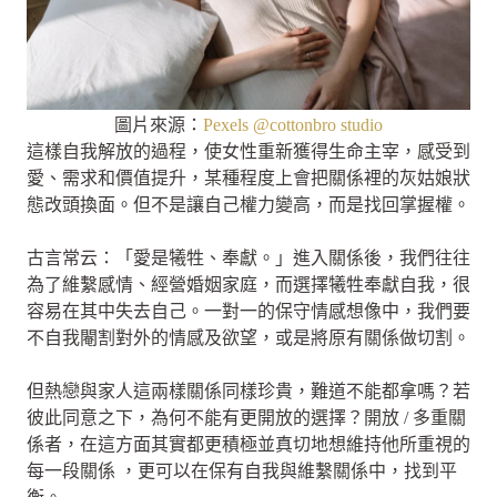
圖片來源：
Pexels @
cottonbro studio
這樣自我解放的過程，使女性重新獲得生命主宰，感受到
愛、需求和價值提升，某種程度上會把關係裡的灰姑娘狀
態改頭換面。但不是讓自己權力變高，而是找回掌握權。
古言常云：「愛是犧牲、奉獻。」進入關係後，我們往往
為了維繫感情、經營婚姻家庭，而選擇犧牲奉獻自我，很
容易在其中失去自己。一對一的保守情感想像中，我們要
不自我閹割對外的情感及欲望，或是將原有關係做切割。
但熱戀與家人這兩樣關係同樣珍貴，難道不能都拿嗎？若
彼此同意之下，為何不能有更開放的選擇？開放 / 多重關
係者，在這方面其實都更積極並真切地想維持他所重視的
每一段關係 ，更可以在保有自我與維繫關係中，找到平