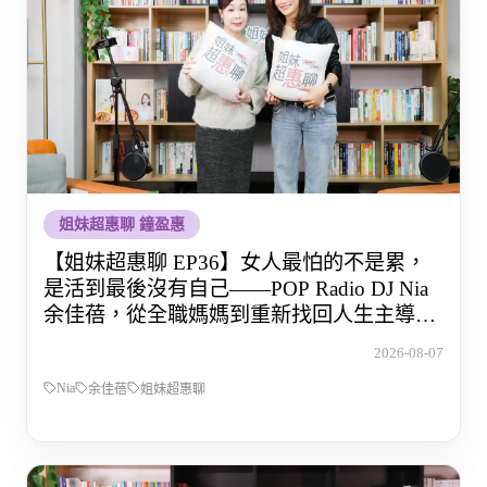
姐妹超惠聊 鐘盈惠
【姐妹超惠聊 EP36】女人最怕的不是累，
是活到最後沒有自己——POP Radio DJ Nia
余佳蓓，從全職媽媽到重新找回人生主導權
的那段路
2026-08-07
Nia
余佳蓓
姐妹超惠聊