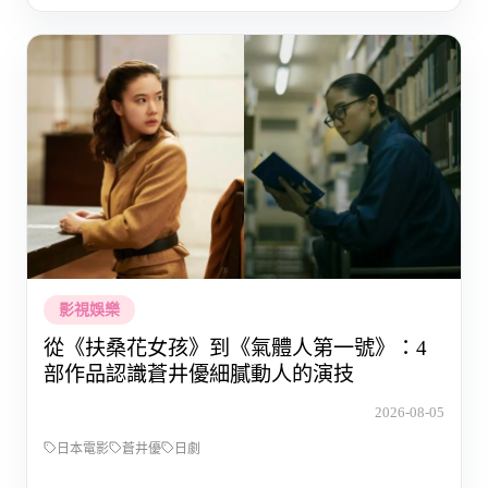
影視娛樂
從《扶桑花女孩》到《氣體人第一號》：4
部作品認識蒼井優細膩動人的演技
2026-08-05
日本電影
蒼井優
日劇