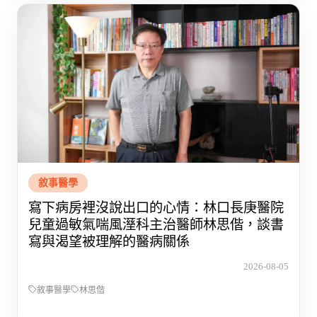
敘事醫學
寫下病房裡沒說出口的心情：林口長庚醫院
兒童過敏氣喘風溼科主治醫師林思偕，談書
寫與渴望被理解的醫病關係
2026-08-05
敘事醫學
林思偕