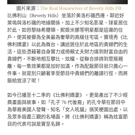
圖片來源：
The Real Housewives of Beverly Hills FB
比佛利山（Beverly Hills）坐落於美洛杉磯西邊，鄰近好
萊塢與洛杉磯的地緣關係，加上不少知名影星、球星居住
於此，如芭黎絲希爾頓、妮姬米娜等明星都是這邊的住
戶，使其被譽為全美最為奢華的高級住宅區。實境秀《比
佛利嬌妻》以此為舞台，講述居住於此地區的貴婦們的生
活，這些憑藉著自身實力或倚賴丈夫財力達到財富自由的
貴婦們，不斷地相互攀比、炫耀，從聯合排擠到眾叛親
離，每一集效果都是加好加滿，作為配飯節目就只擔心一
件事，就是別只顧著享受節目中貴婦們的離譜行徑，而將
飯給放涼了呢！
如今已播至十二季的《比佛利嬌妻》，更是產出了不少經
典畫面與故事，如「孔子 76 代後裔」的孔令華在節目中
為華裔美國人發聲、知名「女人吼貓」搞笑梗圖出處，以
及眾多毀盡三觀的名場面，將《比佛利嬌妻》稱為炫富節
目的代表可說是實至名歸。