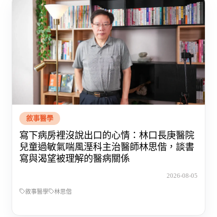
敘事醫學
寫下病房裡沒說出口的心情：林口長庚醫院
兒童過敏氣喘風溼科主治醫師林思偕，談書
寫與渴望被理解的醫病關係
2026-08-05
敘事醫學
林思偕