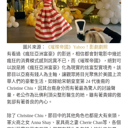
圖片來源：
《璀璨帝國》Yahoo！影劇劇照
有看過《瘋狂亞洲富豪》的影迷，相信都會對電影中幾近
瘋狂的消費模式感到詫異不已，而《璀璨帝國》，絕對可
以說是將《瘋狂亞洲富豪》化為現實的炫富型實境秀。該
節目以亞裔有錢人為主軸，讓觀眾將目光聚焦於美國上流
華人們的豪奢生活，如嫁給宋朝皇室第 24 代後裔的
Christine Chiu，因其台裔身分而有著最為驚人的討論聲
量，老公作為比佛利頂尖整形醫生的她，雖有著貴婦的傲
氣卻有著善良的內心。
除了 Christine Chiu，節目中的其他角色也都是大有來頭，
軍火商之女 Anna Shay、家具商之妻 Cherie Chan等，各個