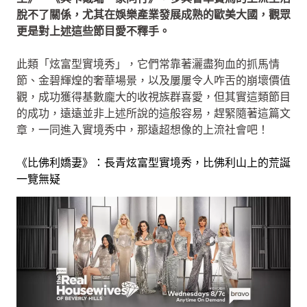
脫不了關係，尤其在娛樂產業發展成熟的歐美大國，觀眾
更是對上述這些節目愛不釋手。
此類「炫富型實境秀」，它們常靠著灑盡狗血的抓馬情
節、金碧輝煌的奢華場景，以及屢屢令人咋舌的崩壞價值
觀，成功獲得基數龐大的收視族群喜愛，但其實這類節目
的成功，遠遠並非上述所說的這般容易，趕緊隨著這篇文
章，一同進入實境秀中，那遠超想像的上流社會吧！
《比佛利嬌妻》：長青炫富型實境秀，比佛利山上的荒誕
一覽無疑