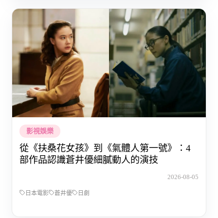
影視娛樂
從《扶桑花女孩》到《氣體人第一號》：4
部作品認識蒼井優細膩動人的演技
2026-08-05
日本電影
蒼井優
日劇