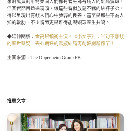
家財萬貫的華裔美國人們都有著生為有錢人的趾高氣昂，
但其實節目透過鏡頭，讓這些看似放蕩不羈的紈褲子弟，
得以呈現出有錢人們心中脆弱的良善，甚至是那些不為人
知的軟肋，不少情節更是難得能與觀眾產生共鳴。
◆延伸閱讀：
金高銀領銜主演。《小女子》：半句不離錢
的醒世懸疑，喪心病狂的震撼結局再創韓劇新標竿！
主圖來源：The Oppenheim Group FB
推薦文章