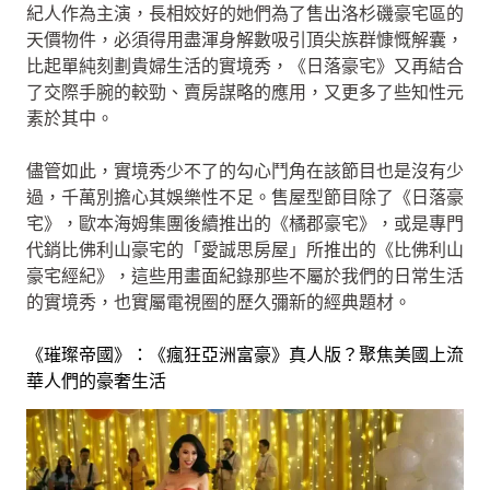
紀人作為主演，長相姣好的她們為了售出洛杉磯豪宅區的
天價物件，必須得用盡渾身解數吸引頂尖族群慷慨解囊，
比起單純刻劃貴婦生活的實境秀，《日落豪宅》又再結合
了交際手腕的較勁、賣房謀略的應用，又更多了些知性元
素於其中。
儘管如此，實境秀少不了的勾心鬥角在該節目也是沒有少
過，千萬別擔心其娛樂性不足。售屋型節目除了《日落豪
宅》，歐本海姆集團後續推出的《橘郡豪宅》，或是專門
代銷比佛利山豪宅的「愛誠思房屋」所推出的《比佛利山
豪宅經紀》，這些用畫面紀錄那些不屬於我們的日常生活
的實境秀，也實屬電視圈的歷久彌新的經典題材。
《璀璨帝國》：《瘋狂亞洲富豪》真人版？聚焦美國上流
華人們的豪奢生活