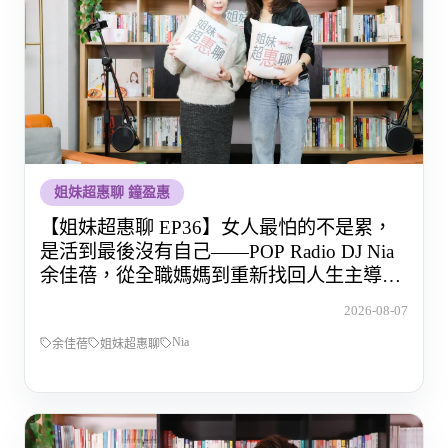
姐妹超惠聊 鐘盈惠
【姐妹超惠聊 EP36】女人最怕的不是累，
是活到最後沒有自己——POP Radio DJ Nia
余佳蓓，從全職媽媽到重新找回人生主導權
的那段路
2026-08-07
Nia
余佳蓓
姐妹超惠聊