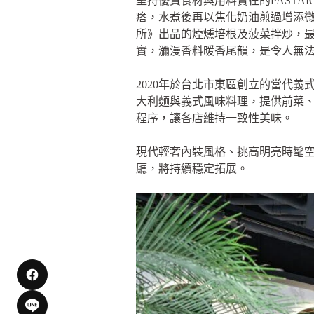
堅持優質食材與用料實在的PAST
瘩，水煮後再以焦化奶油煎過增添微
所》出品的煙燻培根及菠菜拌炒，
實，瀰漫香料暖香尾韻，是令人無
2020年於台北市東區創立的當代義
大利麵與義式風味料理，提供前菜
程序，讓各店維持一致性美味。
現代輕奢內裝風格、挑高明亮時髦
廳，將持續穩定拓展。