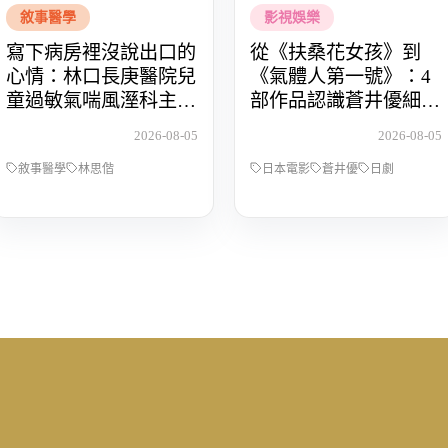
敘事醫學
影視娛樂
寫下病房裡沒說出口的
從《扶桑花女孩》到
心情：林口長庚醫院兒
《氣體人第一號》：4
童過敏氣喘風溼科主治
部作品認識蒼井優細膩
醫師林思偕，談書寫與
動人的演技
2026-08-05
2026-08-05
渴望被理解的醫病關係
敘事醫學
林思偕
日本電影
蒼井優
日劇