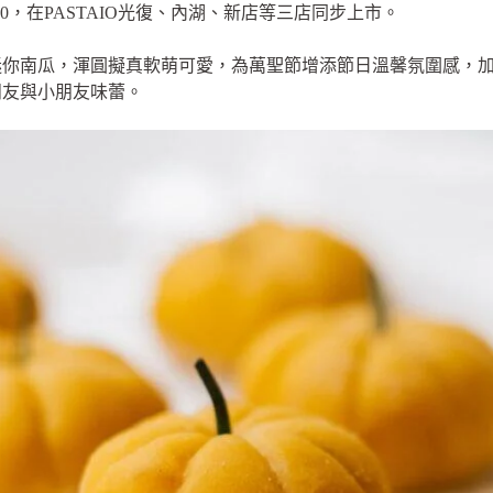
0，在PASTAIO光復、內湖、新店等三店同步上市。
迷你南瓜，渾圓擬真軟萌可愛，為萬聖節增添節日溫馨氛圍感，
朋友與小朋友味蕾。