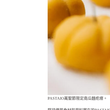
PASTAIO萬聖節限定南瓜麵疙瘩。（