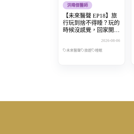
洪暐傑醫師
【未來醫聲 EP18】旅
行玩到捨不得睡？玩的
時候沒感覺，回家開始
還債 Feat.食尚玩家OS
2026-08-06
桑阿松
未來醫聲
旅遊
睡眠