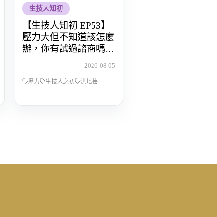
生技人知初
【生技人知初 EP53】
壓力大但不知道該怎麼
辦，你有試過諮商嗎？
Feat.洪培芸臨床心理師
2026-08-05
壓力
生技人之初
洪培芸