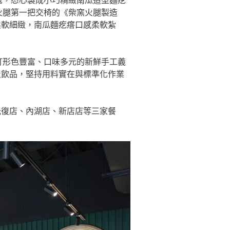
荳蔻，悉心製成小巧精緻南瓜造型麵疙
製火腿第一把交椅的《柴窯火腿製造
柔軟細緻，南瓜麵疙瘩口感柔軟紮
主打形色豐富、口味多元的新鮮手工義
及飲品，堅持用料實在與標準化作業
光復店、內湖店、新店店等三家餐