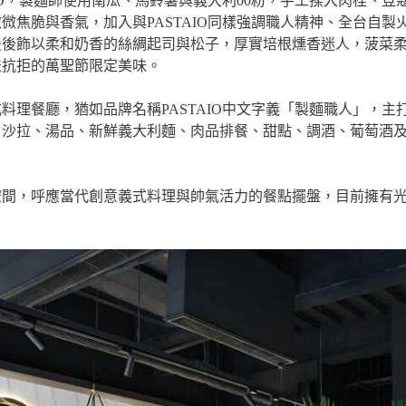
AIO，製麵師使用南瓜、馬鈴薯與義大利00粉，手工揉入肉桂、
微焦脆與香氣，加入與PASTAIO同樣強調職人精神、全台自
最後飾以柔和奶香的絲綢起司與松子，厚實培根燻香迷人，菠菜
法抗拒的萬聖節限定美味。
式料理餐廳，猶如品牌名稱PASTAIO中文字義「製麵職人」，
、沙拉、湯品、新鮮義大利麵、肉品排餐、甜點、調酒、葡萄酒
空間，呼應當代創意義式料理與帥氣活力的餐點擺盤，目前擁有