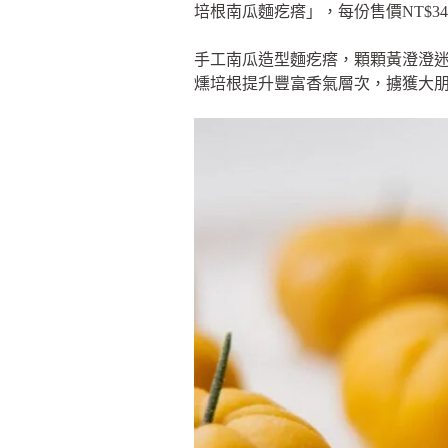
培根南瓜麵疙瘩」，每份售價NT$34
手工南瓜造型麵疙瘩，顆顆黃澄澄
燻培根提升豐富香氣層次，擄獲大