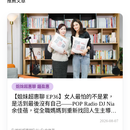
推薦文章
姐妹超惠聊 鐘盈惠
【姐妹超惠聊 EP36】女人最怕的不是累，
是活到最後沒有自己——POP Radio DJ Nia
余佳蓓，從全職媽媽到重新找回人生主導權
的那段路
2026-08-07