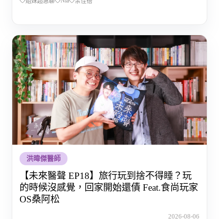
Nia
姐妹超惠聊
余佳蓓
洪暐傑醫師
【未來醫聲 EP18】旅行玩到捨不得睡？玩
的時候沒感覺，回家開始還債 Feat.食尚玩家
OS桑阿松
2026-08-06