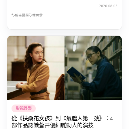
2026-08-05
敘事醫學
林思偕
影視娛樂
從《扶桑花女孩》到《氣體人第一號》：4
部作品認識蒼井優細膩動人的演技