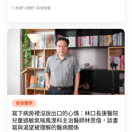
旅遊
睡眠
未來醫聲
敘事醫學
寫下病房裡沒說出口的心情：林口長庚醫院
兒童過敏氣喘風溼科主治醫師林思偕，談書
寫與渴望被理解的醫病關係