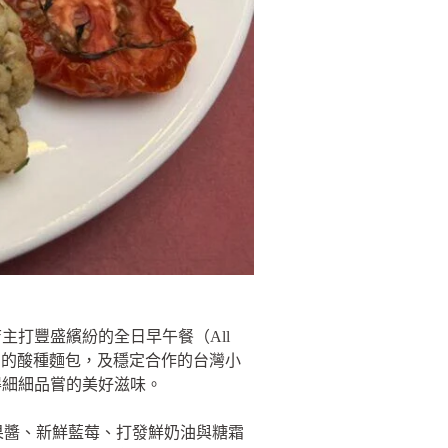
打豐盛繽紛的全日早午餐（All
er」的酸種麵包，及穩定合作的台灣小
得細細品嘗的美好滋味。
莓果醬、新鮮藍莓、打發鮮奶油與糖霜