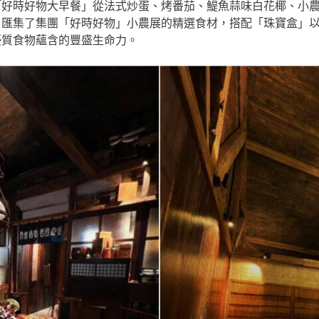
「好時好物大早餐」從法式炒蛋、烤番茄、鯷魚蒜味白花椰、小
，匯集了集團「好時好物」小農展的精選食材，搭配「珠寶盒」
優質食物蘊含的豐盛生命力。