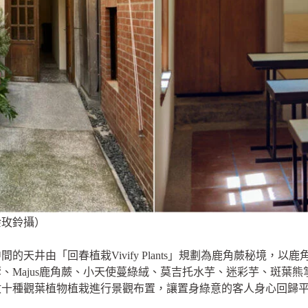
余玫鈴攝）
的天井由「回春植栽Vivify Plants」規劃為鹿角蕨秘境，
、Majus鹿角蕨、小天使蔓綠絨、莫吉托水芋、迷彩芋、斑葉
數十種觀葉植物植栽進行景觀布置，讓置身綠意的客人身心回歸