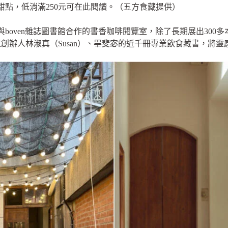
甜點，低消滿250元可在此閱讀。（五方食藏提供）
boven雜誌圖書館合作的書香咖啡閱覽室，除了長期展出300
創辦人林淑真（Susan）、畢斐宓的近千冊專業飲食藏書，將