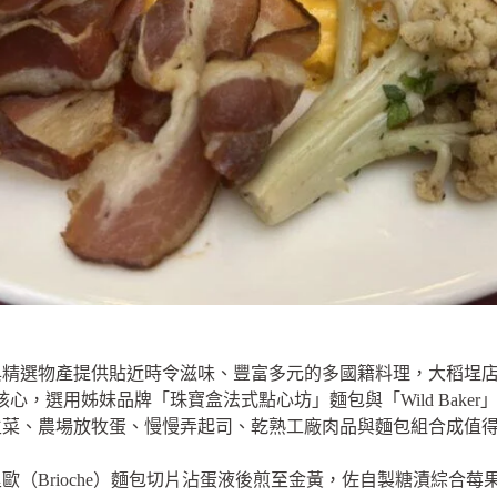
精選物產提供貼近時令滋味、豐富多元的多國籍料理，大稻埕店主
風味為核心，選用姊妹品牌「珠寶盒法式點心坊」麵包與「Wild Bak
生菜、農場放牧蛋、慢慢弄起司、乾熟工廠肉品與麵包組合成值
歐（Brioche）麵包切片沾蛋液後煎至金黃，佐自製糖漬綜合