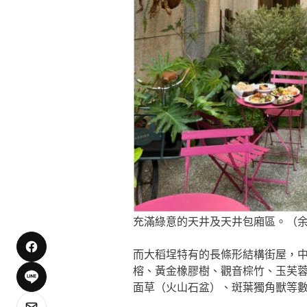
充滿綠意的天井及天井包廂區。（
而大稻埕特有的長條形結構街屋，中間
榕、黃金橡膠樹、觀音棕竹、玉芙蓉
面草（火山石盆）、斑葉獨角獸等