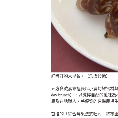
好時好物大早餐。（余玫鈴攝）
五方食藏素來擅長以小農旬鮮食材與
day brunch），以純粹自然的
農及在地職人，將優質的有機農場
首推的「綜合莓果法式吐司」將布里