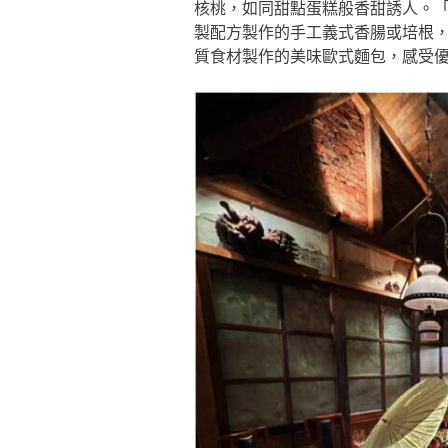
核桃，如同甜點蛋糕般香甜誘人。
製配方製作的手工義式香腸或培根
質食材製作的美味歐式麵包，感受