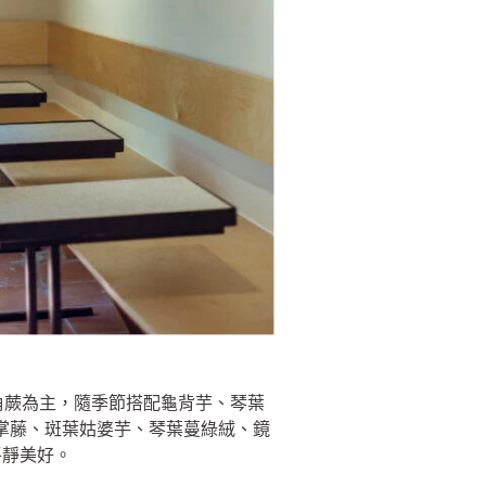
以鹿角蕨為主，隨季節搭配龜背芋、琴葉
熊掌藤、斑葉姑婆芋、琴葉蔓綠絨、鏡
平靜美好。