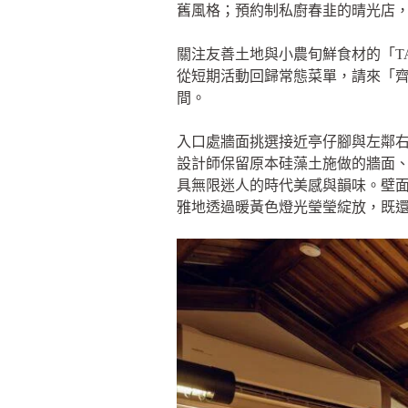
舊風格；預約制私廚春韭的晴光店，
關注友善土地與小農旬鮮食材的「TA
從短期活動回歸常態菜單，請來「
間。
入口處牆面挑選接近亭仔腳與左鄰
設計師保留原本硅藻土施做的牆面
具無限迷人的時代美感與韻味。壁
雅地透過暖黃色燈光瑩瑩綻放，既