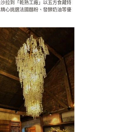
農沙拉到「乾熟工廠」以五方食藏特
以精心挑選法國麵粉、發酵奶油等優