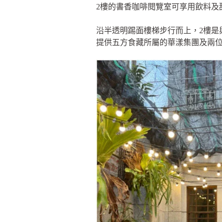
2樓的書香咖啡閱覽室可享用飲料及
沿半透明踢面樓梯步行而上，2樓是與
提供五方食藏所屬的華漾集團及兩位