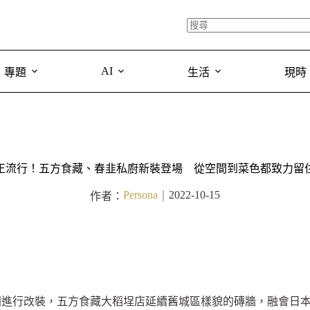
AI
專題
生活
現時
正流行！五方食藏、春韭私廚新裝登場 從空間到菜色都致力留
Persona
2022-10-15
作者：
｜
間進行改裝，五方食藏大稻埕店延續舊城區樣貌的磚牆，融會日