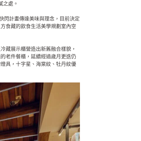
膩之處。
由快閃計畫傳達美味與理念，目前決定
五方食藏的飲食生活美學規劃室內空
及冷藏展示櫃營造出新舊融合樣貌，
櫃的老件餐櫃，延續經過歲月更迭仍
的燈具，十字星、海棠紋、牡丹紋優