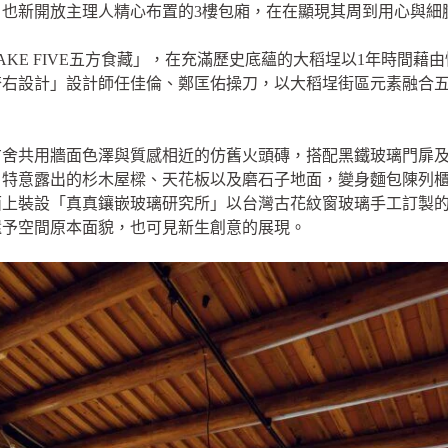
也新開放主理人精心布置的3樓包廂，在在顯現其周到用心與細
KE FIVE五方食藏」，在充滿歷史底蘊的大稻埕以1年時間藉
齊右設計」設計師任佳倫、鄭匡佑操刀，以大稻埕街區元素融合
右舍共用牆面色澤與質感相近的仿舊火頭磚，搭配黑鐵玻璃門扉
、特意露出的杉木屋樑、天花板以及磨石子地面，變身麵包陳列
面上裝設「真真鑲嵌玻璃研究所」以台灣古花紋窗玻璃手工訂製
還予空間原本面貌，也可見新生創意的展現。