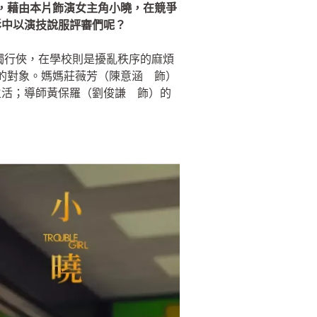
彤，藉由本片飾演女主角小曉，在競爭
影中以演技說服評審們呢？
獨行俠，在學校則是擾亂秩序的麻煩
凌的對象。媽媽莊薇芳（陳意涵 飾）
生活；導師黃保羅（劉俊謙 飾）的