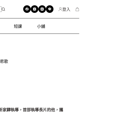
登入
短課
小舖
悲歌
演靳家驊執導，首部執導長片的他，攜