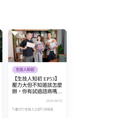
生技人知初
【生技人知初 EP53】
壓力大但不知道該怎麼
辦，你有試過諮商嗎？
Feat.洪培芸臨床心理師
2026-08-05
壓力
生技人之初
洪培芸