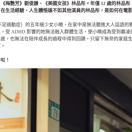
《梅艷芳》劉俊謙、《美國女孩》林品彤。年僅 12 歲的林品
，在生活經驗、人生體悟遠不如其他演員的林品彤，是如何在電
力不足過動症）的五年級少女小曉，在家中是無法聽進大人話語的
，受 ADHD 影響的她無法融入群體生活，使小曉成為受到霸
俱疲，也無法在陪伴成長的過程中得到回饋，只留下無奈的家庭
望。
得啦！