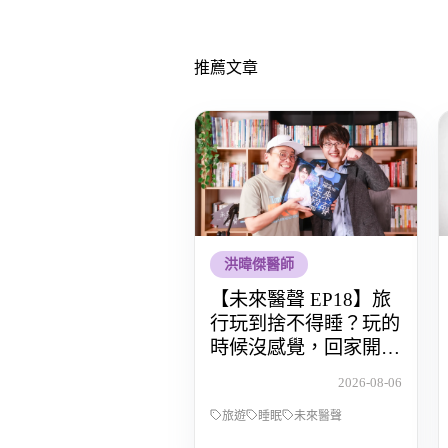
推薦文章
洪暐傑醫師
【未來醫聲 EP18】旅
行玩到捨不得睡？玩的
時候沒感覺，回家開始
還債 Feat.食尚玩家OS
2026-08-06
桑阿松
旅遊
睡眠
未來醫聲