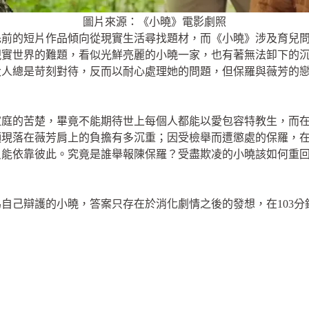
圖片來源：《小曉》電影劇照
先前的短片作品傾向從現實生活尋找題材，而《小曉》涉及育兒
現實世界的難題，看似光鮮亮麗的小曉一家，也有著無法卸下的
大人總是苛刻對待，反而以耐心處理她的問題，但保羅與薇芳的
家庭的苦楚，畢竟不能期待世上每個人都能以愛包容特教生，而
顯現落在薇芳肩上的負擔有多沉重；因受檢舉而遭懲處的保羅，
只能依靠彼此。究竟是誰舉報陳保羅？受盡欺凌的小曉該如何重
自己辯護的小曉，答案只存在於消化劇情之後的發想，在103