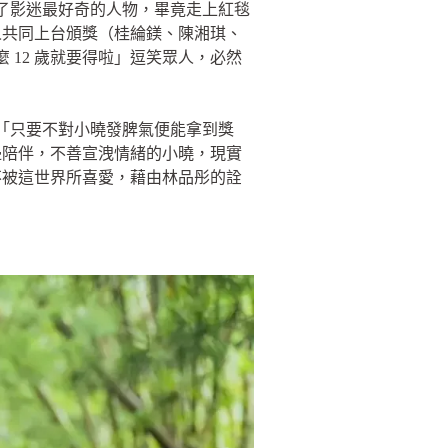
了影迷最好奇的人物，畢竟走上紅毯
人共同上台頒獎（桂綸鎂、陳湘琪、
 12 歲就要得啦」逗笑眾人，必然
定「只要不對小曉發脾氣便能拿到獎
邊陪伴，不善宣洩情緒的小曉，現實
不被這世界所喜愛，藉由林品彤的詮