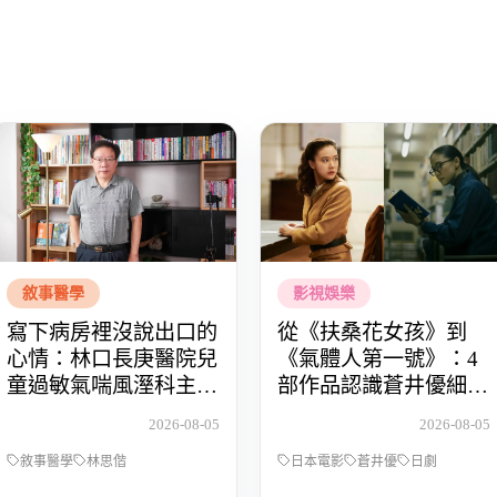
敘事醫學
影視娛樂
寫下病房裡沒說出口的
從《扶桑花女孩》到
心情：林口長庚醫院兒
《氣體人第一號》：4
童過敏氣喘風溼科主治
部作品認識蒼井優細膩
醫師林思偕，談書寫與
動人的演技
2026-08-05
2026-08-05
渴望被理解的醫病關係
敘事醫學
林思偕
日本電影
蒼井優
日劇