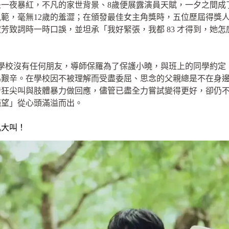
一夜暴紅，不凡的家世背景、8歲便展露演員天賦，一夕之間成
範，毫無12歲的羞澀；在頒發最佳女主角獎時，五位歷屆得獎
致詞時一時口誤，並坦承「我好緊張，我都 83 才得到，她怎麼
，在學校沒有任何朋友，導師保羅為了保護小曉，與班上的同學約
為艱辛。在學校因不被理解而受盡委屈、思念的父親總是不在身
發狂尖叫與肢體暴力做回應，儘管已盡全力嘗試變得更好，卻仍
絕望」從心頭滿溢而出。
吼大叫！