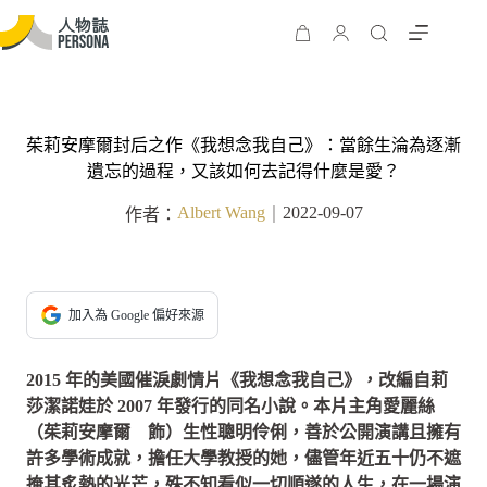
茱莉安摩爾封后之作《我想念我自己》：當餘生淪為逐漸
遺忘的過程，又該如何去記得什麼是愛？
Albert Wang
2022-09-07
作者：
｜
加入為 Google 偏好來源
2015 年的美國催淚劇情片《我想念我自己》，改編自莉
莎潔諾娃於 2007 年發行的同名小說。本片主角愛麗絲
（茱莉安摩爾 飾）生性聰明伶俐，善於公開演講且擁有
許多學術成就，擔任大學教授的她，儘管年近五十仍不遮
掩其炙熱的光芒，殊不知看似一切順遂的人生，在一場演