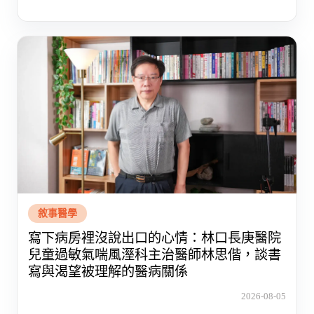
敘事醫學
寫下病房裡沒說出口的心情：林口長庚醫院
兒童過敏氣喘風溼科主治醫師林思偕，談書
寫與渴望被理解的醫病關係
2026-08-05