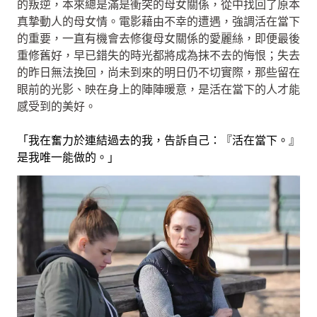
的叛逆，本來總是滿是衝突的母女關係，從中找回了原本
真摯動人的母女情。電影藉由不幸的遭遇，強調活在當下
的重要，一直有機會去修復母女關係的愛麗絲，即便最後
重修舊好，早已錯失的時光都將成為抹不去的悔恨；失去
的昨日無法挽回，尚未到來的明日仍不切實際，那些留在
眼前的光影、映在身上的陣陣暖意，是活在當下的人才能
感受到的美好。
「我在奮力於連結過去的我，告訴自己：『活在當下。』
是我唯一能做的。」