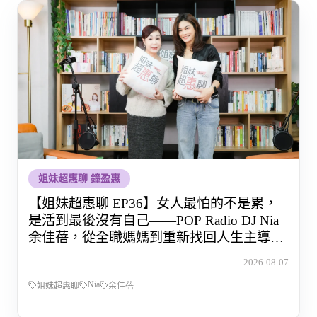
姐妹超惠聊 鐘盈惠
【姐妹超惠聊 EP36】女人最怕的不是累，
是活到最後沒有自己——POP Radio DJ Nia
余佳蓓，從全職媽媽到重新找回人生主導權
的那段路
2026-08-07
Nia
姐妹超惠聊
余佳蓓