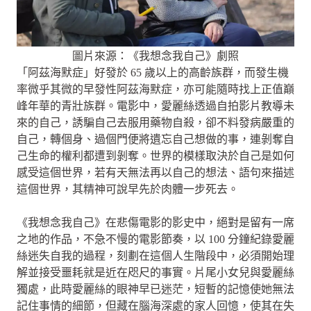
圖片來源：《我想念我自己》劇照
「阿茲海默症」好發於 65 歲以上的高齡族群，而發生機
率微乎其微的早發性阿茲海默症，亦可能隨時找上正值巔
峰年華的青壯族群。電影中，愛麗絲透過自拍影片教導未
來的自己，誘騙自己去服用藥物自殺，卻不料發病嚴重的
自己，轉個身、過個門便將遺忘自己想做的事，連剝奪自
己生命的權利都遭到剝奪。世界的模樣取決於自己是如何
感受這個世界，若有天無法再以自己的想法、語句來描述
這個世界，其精神可說早先於肉體一步死去。
《我想念我自己》在悲傷電影的影史中，絕對是留有一席
之地的作品，不急不慢的電影節奏，以 100 分鐘紀錄愛麗
絲迷失自我的過程，刻劃在這個人生階段中，必須開始理
解並接受噩耗就是近在咫尺的事實。片尾小女兒與愛麗絲
獨處，此時愛麗絲的眼神早已迷茫，短暫的記憶使她無法
記住事情的細節，但藏在腦海深處的家人回憶，使其在失