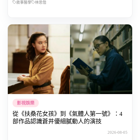
敘事醫學
林思偕
影視娛樂
從《扶桑花女孩》到《氣體人第一號》：4
部作品認識蒼井優細膩動人的演技
2026-08-05