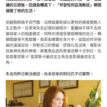
講的忘詞後，迅速急轉直下，「早發性阿茲海默症」瞬間
摧毀了她的生活。
前腳剛跨過半百門檻，沒想過噩耗卻以更快的速度闖進人
生正軌中，在漸漸失去記憶的過程中，愛麗絲不得不去改
變與家人的相處模式，同時也得接受曾經輝煌的自己，轉
瞬間變得不再燦爛。茱莉安摩爾在本片中，從起初伶牙俐
齒的滿滿自信，到對自己的懷疑、怨恨以及沮喪，電影末
段無神失焦的神情，將罹患此症的患者詮釋十分到位，也
助其奪得第 87 屆奧斯卡最佳女主角及各影展最佳女主
角。
失去的昨日無法挽回，尚未到來的明日仍不切實際。