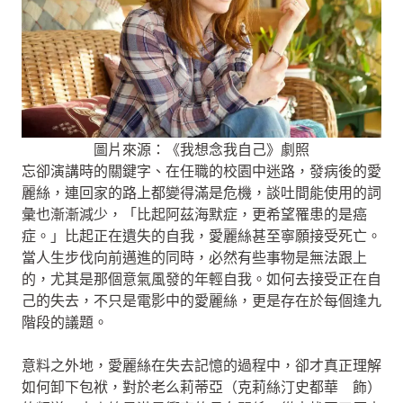
圖片來源：《我想念我自己》劇照
忘卻演講時的關鍵字、在任職的校園中迷路，發病後的愛
麗絲，連回家的路上都變得滿是危機，談吐間能使用的詞
彙也漸漸減少，「比起阿茲海默症，更希望罹患的是癌
症。」比起正在遺失的自我，愛麗絲甚至寧願接受死亡。
當人生步伐向前邁進的同時，必然有些事物是無法跟上
的，尤其是那個意氣風發的年輕自我。如何去接受正在自
己的失去，不只是電影中的愛麗絲，更是存在於每個逢九
階段的議題。
意料之外地，愛麗絲在失去記憶的過程中，卻才真正理解
如何卸下包袱，對於老么莉蒂亞（克莉絲汀史都華 飾）