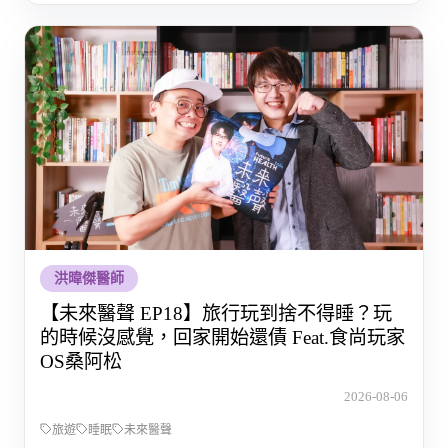
洪暐傑醫師
【未來醫聲 EP18】旅行玩到捨不得睡？玩
的時候沒感覺，回家開始還債 Feat.食尚玩家
OS桑阿松
2026-08-06
旅遊
睡眠
未來醫聲