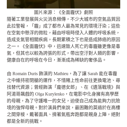
圖片來源：《全面霾伏》劇照
隨著工業發展與火災消息頻傳，不少大城市的空氣品質因
此拉警報，「霾」成了都市人最為常見的環境汙染；這些
在空氣中懸浮的微粒，藉由呼吸時侵入人體的呼吸系統，
造成支氣管相關疾病，長期累積之下也是造成肺癌的原因
之一。《全面霾伏》中，迅速致人死亡的毒霾雖更像是毒
氣，但其也以較為誇張的形式，帶出空汙對人類的影響，
健康自在的呼吸在今日，漸漸成為稀缺的奢侈品。
由 Romain Duris 飾演的 Mathieu，為了讓 Sarah 能在毒霾
之中維持密閉艙的運作，不惜賭上性命前往更換電池、尋
找替代資源；曾經飾演「龐德女郎」、在《遺落戰境》與
阿湯哥飆戲的 Olga Kurylenko，在電影中化身擁有高學歷
的母親，為了守護唯一的女兒，迫使自己成為能夠力抗險
境的強悍母親。對於演員們來說，最困難的莫過於在高樓
之間穿梭，戴著面具、揹著氣瓶奔跑都是親身上陣，絕對
都是全新的挑戰。