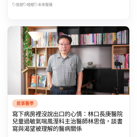
旅遊
睡眠
未來醫聲
敘事醫學
寫下病房裡沒說出口的心情：林口長庚醫院
兒童過敏氣喘風溼科主治醫師林思偕，談書
寫與渴望被理解的醫病關係