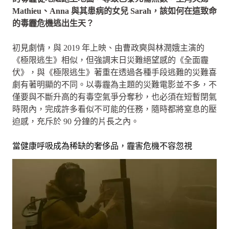
Mathieu、Anna 與其患病的女兒 Sarah，該如何在這致命
的毒霾危機逃出生天？
初見劇情，與 2019 年上映、由曹政奭與林潤娥主演的
《極限逃生》相似，但強調末日災難絕望感的《全面霾
伏》，與《極限逃生》著重在透過各種手段逃難的災難喜
劇有著明顯的不同。以毒霾為主題的災難電影並不多，不
僅要與不斷升高的有毒空氣爭分奪秒，也必須在短暫閉氣
時限內，完成許多看似不可能的任務，隨時都將窒息的壓
迫感，充斥於 90 分鐘的片長之內。
當健康呼吸成為稀缺的奢侈品，霾害危機不容忽視