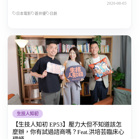
2026-08-05
日本電影
蒼井優
日劇
生技人知初
【生技人知初 EP53】壓力大但不知道該怎
麼辦，你有試過諮商嗎？Feat.洪培芸臨床心