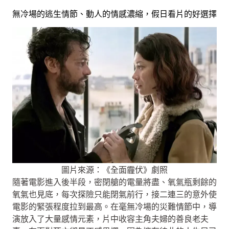
無冷場的逃生情節、動人的情感濃縮，假日看片的好選擇
圖片來源：《全面霾伏》劇照
隨著電影進入後半段，密閉艙的電量將盡、氧氣瓶剩餘的
氧氣也見底，每次探險只能閉氣前行，接二連三的意外使
電影的緊張程度拉到最高。在毫無冷場的災難情節中，導
演放入了大量感情元素，片中收容主角夫婦的善良老夫