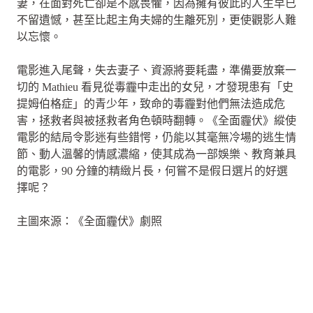
妻，在面對死亡卻是不感畏懼，因為擁有彼此的人生早已
不留遺憾，甚至比起主角夫婦的生離死別，更使觀影人難
以忘懷。
電影進入尾聲，失去妻子、資源將要耗盡，準備要放棄一
切的 Mathieu 看見從毒霾中走出的女兒，才發現患有「史
提姆伯格症」的青少年，致命的毒霾對他們無法造成危
害，拯救者與被拯救者角色頓時翻轉。《全面霾伏》縱使
電影的結局令影迷有些錯愕，仍能以其毫無冷場的逃生情
節、動人溫馨的情感濃縮，使其成為一部娛樂、教育兼具
的電影，90 分鐘的精緻片長，何嘗不是假日選片的好選
擇呢？
主圖來源：《全面霾伏》劇照