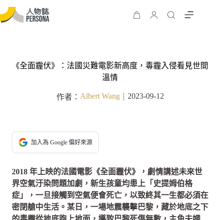
《全面霾伏》：法國災難電影新高度，毒霾入侵看見世間
溫情
Albert Wang
2023-09-12
作者：
｜
加入為 Google 偏好來源
2018 年上映的法國電影《全面霾伏》，劇情講述未來世
界空氣汙染問題加劇，新生孩童均患上「史提姆伯格
症」，一旦接觸到空氣便會死亡，以致終其一生都必須在
密閉艙中生活。某日，一場地震襲擊巴黎，藏於地底之下
的毒霾從地底跑上地面，導致巴黎死傷無數，主角夫婦