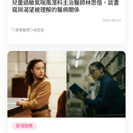
兒童過敏氣喘風溼科主治醫師林思偕，談書
寫與渴望被理解的醫病關係
2026-08-05
敘事醫學
林思偕
影視娛樂