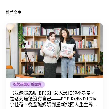
推薦文章
姐妹超惠聊 鐘盈惠
【姐妹超惠聊 EP36】女人最怕的不是累，
是活到最後沒有自己——POP Radio DJ Nia
余佳蓓，從全職媽媽到重新找回人生主導權