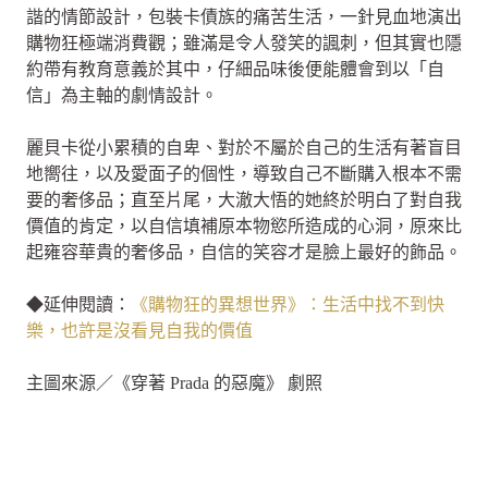
諧的情節設計，包裝卡債族的痛苦生活，一針見血地演出
購物狂極端消費觀；雖滿是令人發笑的諷刺，但其實也隱
約帶有教育意義於其中，仔細品味後便能體會到以「自
信」為主軸的劇情設計。
麗貝卡從小累積的自卑、對於不屬於自己的生活有著盲目
地嚮往，以及愛面子的個性，導致自己不斷購入根本不需
要的奢侈品；直至片尾，大澈大悟的她終於明白了對自我
價值的肯定，以自信填補原本物慾所造成的心洞，原來比
起雍容華貴的奢侈品，自信的笑容才是臉上最好的飾品。
◆延伸閱讀：
《購物狂的異想世界》：生活中找不到快
樂，也許是沒看見自我的價值
主圖來源／《穿著 Prada 的惡魔》 劇照