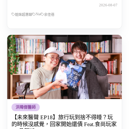
的那段路
2026-08-07
Nia
姐妹超惠聊
余佳蓓
洪暐傑醫師
【未來醫聲 EP18】旅行玩到捨不得睡？玩
的時候沒感覺，回家開始還債 Feat.食尚玩家