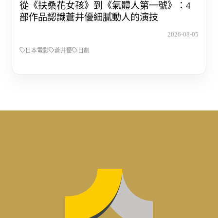
從《扶桑花女孩》到《氣體人第一號》：4
部作品認識蒼井優細膩動人的演技
2026-08-05
日本電影
蒼井優
日劇