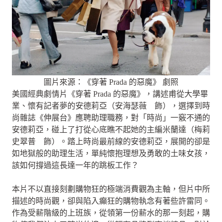
圖片來源：《穿著 Prada 的惡魔》 劇照
美國經典劇情片《穿著 Prada 的惡魔》，講述甫從大學畢
業、懷有記者夢的安德莉亞（安海瑟薇 飾），選擇到時
尚雜誌《伸展台》應聘助理職務，對「時尚」一竅不通的
安德莉亞，碰上了打從心底瞧不起她的主編米蘭達（梅莉
史翠普 飾）。踏上時尚最前線的安德莉亞，展開的卻是
如地獄般的助理生活，單純懷抱理想及勇敢的土味女孩，
該如何撐過這長達一年的跳板工作？
本片不以直接刻劃購物狂的極端消費觀為主軸，但片中所
描述的時尚觀，卻與陷入癲狂的購物執念有著些許雷同。
作為受薪階級的上班族，從領第一份薪水的那一刻起，購