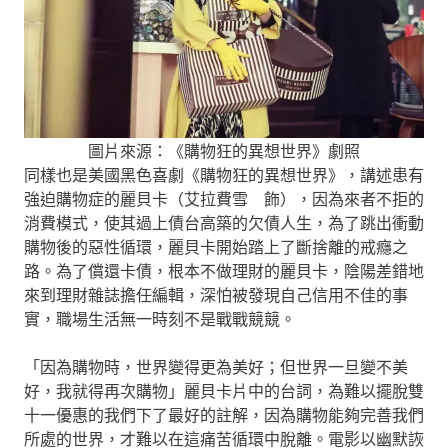
圖片來源：《購物狂的異想世界》劇照
同樣也是美國黑色喜劇《購物狂的異想世界》，講述患有
強迫購物症的麗貝卡（艾拉費雪 飾），因為來者不拒的
消費模式，使其過上債台高築的欠債人生，為了跳出衝動
購物後的惡性循環，麗貝卡開始踏上了斷捨離的戒癮之
路。為了償還卡債，根本不做理財的麗貝卡，陰陽差錯地
來到理財雜誌擔任編輯，深怕被發現自己信用不佳的事
實，職場生活無一時刻不是戰戰競競。
「因為購物時，世界變得更為美好；但世界一旦變不美
好，我就得再次購物」麗貝卡片中的台詞，為難以擺脫雙
十一優惠的我們下了最好的註解，因為購物能夠完善我們
所處的世界，才難以在這痛苦循環中脫離。電影以幽默詼