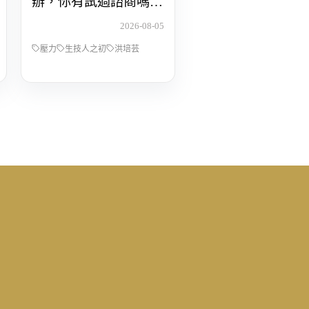
辦，你有試過諮商嗎？
Feat.洪培芸臨床心理師
2026-08-05
壓力
生技人之初
洪培芸