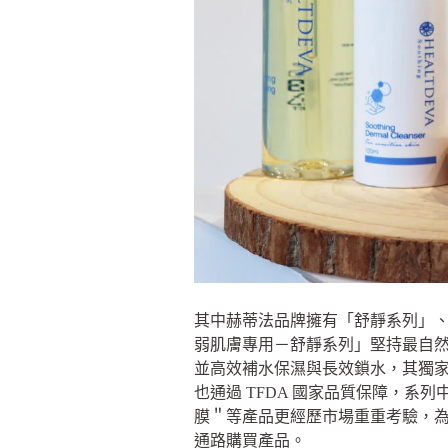
其中赫蒂法品牌擁有「舒靜系列」、
弱肌膚專用－舒靜系列」堅持最自
並高效補水保濕與長效鎖水，其獨家
也通過 TFDA 國家品質保障，
膜＂等產品更經歷市場重重考驗，
通路購買產品。