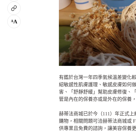
A
A
有鑑於台灣一年四季氣候溫差變化
紹敏感性肌膚護理、敏感皮膚如何做
害、「舒靜舒緩」幫助皮膚修復、
管是內在的保養亦或是外在的保養
赫蒂法商城已於今（111）年正式
購物，相關問題可洽赫蒂法商城或 
供專業且免費的諮詢，讓美容保養