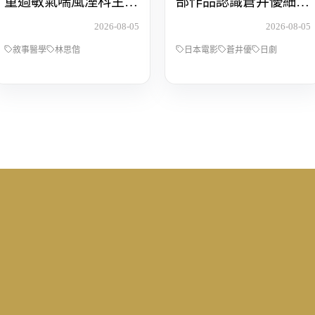
童過敏氣喘風溼科主治
部作品認識蒼井優細膩
醫師林思偕，談書寫與
動人的演技
2026-08-05
2026-08-05
渴望被理解的醫病關係
敘事醫學
林思偕
日本電影
蒼井優
日劇