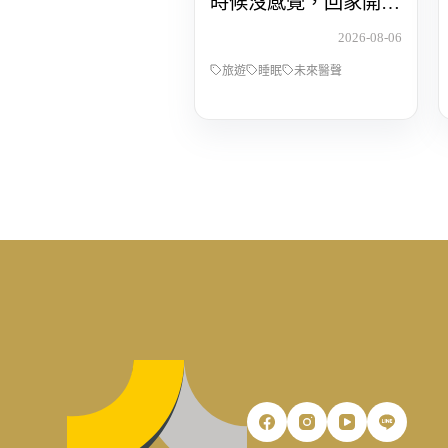
時候沒感覺，回家開始
還債 Feat.食尚玩家OS
2026-08-06
桑阿松
旅遊
睡眠
未來醫聲