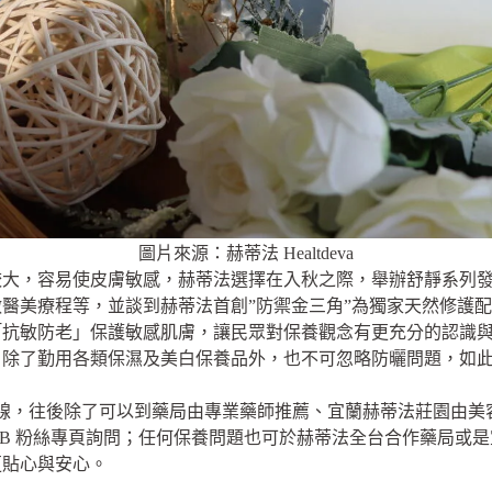
圖片來源：赫蒂法 Healtdeva
較大，容易使皮膚敏感，赫蒂法選擇在入秋之際，舉辦舒靜系列
醫美療程等，並談到赫蒂法首創”防禦金三角”為獨家天然修護
「抗敏防老」保護敏感肌膚，讓民眾對保養觀念有更充分的認識
，除了勤用各類保濕及美白保養品外，也不可忽略防曬問題，如
上線，往後除了可以到藥局由專業藥師推薦、宜蘭赫蒂法莊園由
FB 粉絲專頁詢問；任何保養問題也可於赫蒂法全台合作藥局或
更貼心與安心。