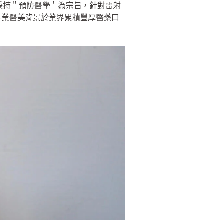
，秉持＂預防醫學＂為宗旨，針對雷射
專業醫美背景於業界累積豐厚醫藥口