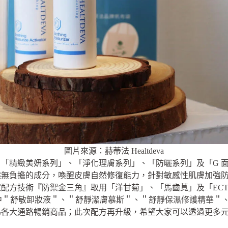
圖片來源：赫蒂法 Healtdeva
「精緻美妍系列」、「淨化理膚系列」、「防曬系列」及「G 
然無負擔的成分，喚醒皮膚自然修復能力，針對敏感性肌膚加強
配方技術『防禦金三角』取用「洋甘菊」、「馬齒莧」及「ECT
系列中＂舒敏卸妝液＂、＂舒靜潔膚慕斯＂、＂舒靜保濕修護精華＂
為各大通路暢銷商品；此次配方再升級，希望大家可以透過更多