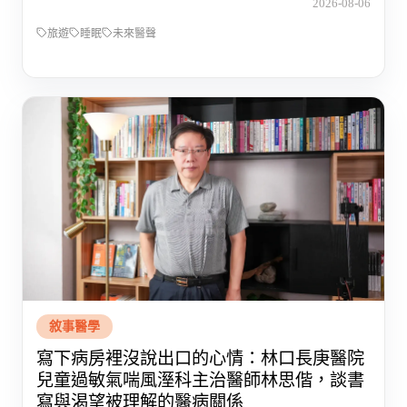
2026-08-06
旅遊
睡眠
未來醫聲
敘事醫學
寫下病房裡沒說出口的心情：林口長庚醫院
兒童過敏氣喘風溼科主治醫師林思偕，談書
寫與渴望被理解的醫病關係