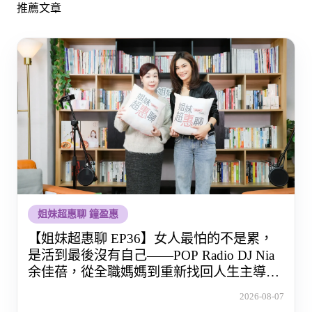
推薦文章
姐妹超惠聊 鐘盈惠
【姐妹超惠聊 EP36】女人最怕的不是累，
是活到最後沒有自己——POP Radio DJ Nia
余佳蓓，從全職媽媽到重新找回人生主導權
的那段路
2026-08-07