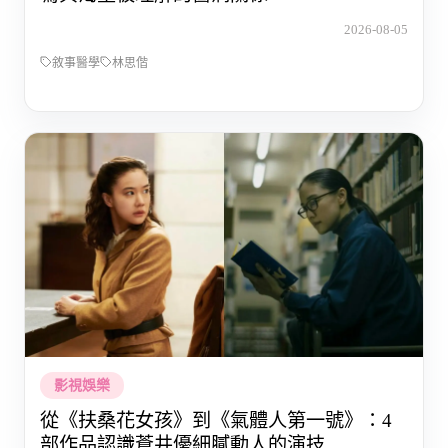
2026-08-05
敘事醫學
林思偕
影視娛樂
從《扶桑花女孩》到《氣體人第一號》：4
部作品認識蒼井優細膩動人的演技