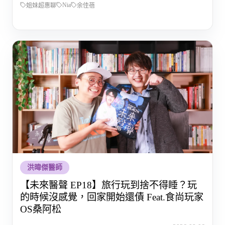
Nia
姐妹超惠聊
余佳蓓
洪暐傑醫師
【未來醫聲 EP18】旅行玩到捨不得睡？玩
的時候沒感覺，回家開始還債 Feat.食尚玩家
OS桑阿松