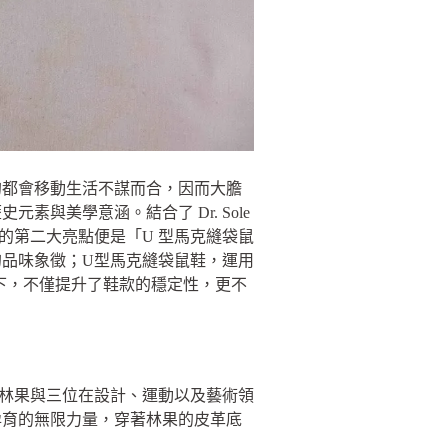
的都會移動生活不謀而合，因而大膽
與美學意涵。結合了 Dr. Sole
列的第二大亮點便是「U 型馬克縫袋鼠
品味象徵；U型馬克縫袋鼠鞋，運用
的加乘下，不僅提升了鞋款的穩定性，更不
今年林果與三位在設計、運動以及藝術領
孕育的無限力量，穿著林果的皮革底