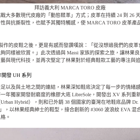
拜訪義大利 MARCA TORO 皮廠
大多數現代皮廠的「動態鞣革」方式；皮革在持續 24 到 26
與抗撕裂性，也賦予其獨特觸感，使 MARCA TORO 皮革
的皮革製作的皮鞋之後，更是有感而發讚嘆說：「從沒想過我們的皮
同樣被欣賞。」此次透過與 Massi 家族的探索之旅，讓林
技藝與現代科技，並再次堅定了林果對於經典鞋款工藝的專注與
作開發 UH 系列
雙足以及與土地之間的連結，林果深知鞋底決定了每一步的情緒
獨家開發耐磨度的橡膠大底 LibreSole，開發出 XV 系
rban Hybrid），則和已外銷 38 個國家的臺灣在地鞋底品牌 Dr
，以林果經典紳士的鞋型，接合創新的 #3060 波浪紋 EVA
風格。