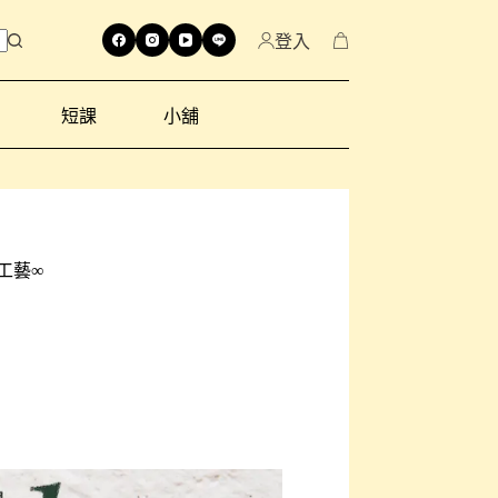
登入
短課
小舖
工藝∞