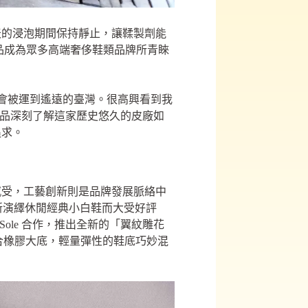
 天的浸泡期間保持靜止，讓鞣製劑能
產品成為眾多高端奢侈鞋類品牌所青睞
革會被運到遙遠的臺灣。很高興看到我
果良品深刻了解這家歷史悠久的皮廠如
追求。
感受，工藝創新則是品牌發展脈絡中
列重新演繹休閒經典小白鞋而大受好評
. Sole 合作，推出全新的「翼紋雕花
 混合橡膠大底，輕量彈性的鞋底巧妙混