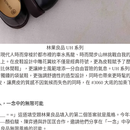
林果良品 UH 系列
到現代人時而穿梭於都市裡的車水馬龍、時而閒步山林挑戰自我
之上。在皮鞋設計中雕花翼紋不僅是經典符號，更為皮鞋賦予了歷史元素
雕花德比休閒鞋」，更讓紳士風範增添一分自由冒險的氣息。UH 系
者獨鍾的袋鼠鞋，更強調舒適性的造型設計，同時也帶來更時髦的
防撥水麂皮，讓麂皮的質感不因氣候而失色的同時，在 #3060 大底
格職人，一念中的無限可能
__ = ∞」這道填空題林果良品填入的第二個答案就是風格。
——顏伯駿、陳弈通與許匡匡合作，邀請他們分享在「一念」中
果良品無限風格的可能。