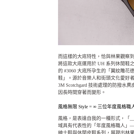
而這樣的大底特性，恰與林果觀察
將這款大底運用於 UH 系列休閒鞋
的 #3060 大底所孕生的「翼紋
鞋」。源於音樂人和街頭文化愛好
3M Scotchgard 技術處理的
因長時間穿著而變形。
風格無限 Style = ∞ 三位年度風
風格，是表達自我的一種形式，「__
域具有代表性的「年度風格職人」
紳士鞋與休閒皮鞋系列，展現出林