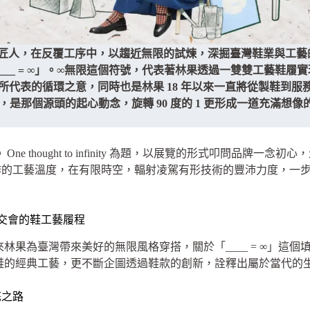
的製鞋匠人，在反覆工序中，以趨近無限的試煉，深掘臺
灣鞋業與工藝
「____ = ∞」。∞無限這個符號，代表著林果透過一雙雙工藝
所代表的循環之意，同時也是林果 18 年以來一直將從製鞋到
是那個源頭的起心動念，旋轉 90 度的 1 更形成一道充滿想像的
ne thought to infinity 為題，以展覽的形式叩問品牌
作的工藝溫度，在有限時空，輻射凌駕有形技術的豐沛力度，一
世界在此交會的鞋工藝履程
來林果為臺灣帶來美好的無限風格穿搭，關於「____ = ∞」這
製鞋的經典工藝，更不斷企圖透過鞋款的創新，詮釋出屬於當代的
底之路