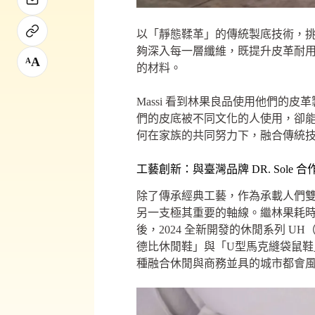
以「靜態鞣革」的傳統製底技術，挑戰
夠深入每一層纖維，既提升皮革耐用性
A
A
的材料。
Massi 看到林果良品使用他們
們的皮底被不同文化的人使用，卻能夠
何在家族的共同努力下，融合傳統
工藝創新：與臺灣品牌 DR. Sole 合
除了傳承經典工藝，作為承載人們
另一支極其重要的軸線。繼林果耗時一年
後，2024 全新開發的休閒系列 UH（U
德比休閒鞋」與「U型馬克縫袋鼠鞋」
種融合休閒與商務並具的城市都會