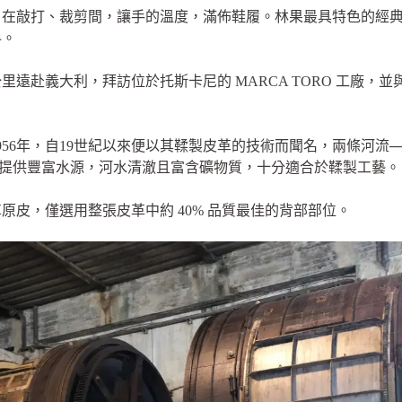
，在敲打、裁剪間，讓手的溫度，滿佈鞋履。林果最具特色的經
料。
 公里遠赴義大利，拜訪位於托斯卡尼的 MARCA TORO 工廠，並與第二代負
1956年，自19世紀以來便以其鞣製皮革的技術而聞名，兩條河流──阿
皮革生產提供豐富水源，河水清澈且富含礦物質，十分適合於鞣製工藝。
原皮，僅選用整張皮革中約 40% 品質最佳的背部部位。