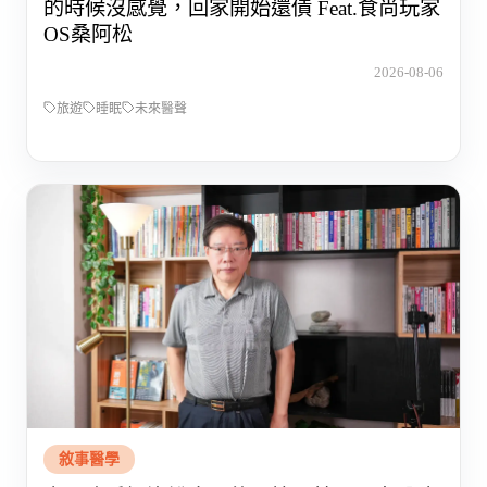
的時候沒感覺，回家開始還債 Feat.食尚玩家
OS桑阿松
2026-08-06
旅遊
睡眠
未來醫聲
敘事醫學