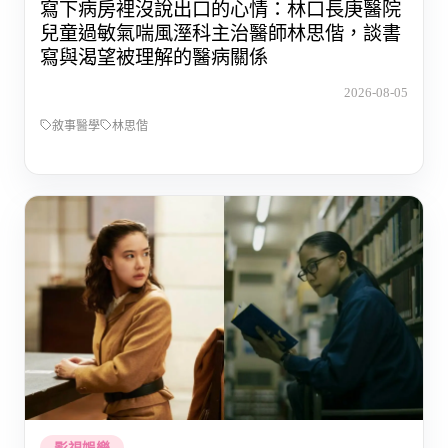
寫下病房裡沒說出口的心情：林口長庚醫院
兒童過敏氣喘風溼科主治醫師林思偕，談書
寫與渴望被理解的醫病關係
2026-08-05
敘事醫學
林思偕