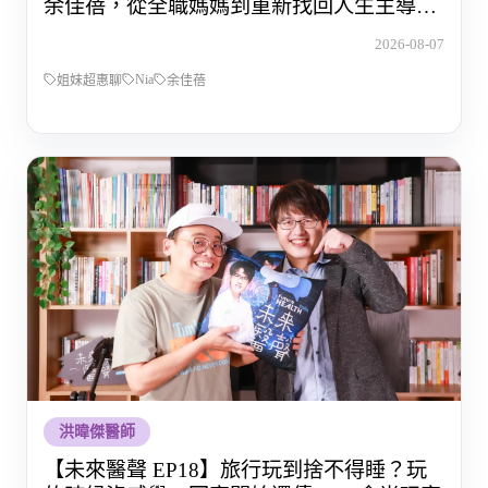
余佳蓓，從全職媽媽到重新找回人生主導權
的那段路
2026-08-07
Nia
姐妹超惠聊
余佳蓓
洪暐傑醫師
【未來醫聲 EP18】旅行玩到捨不得睡？玩