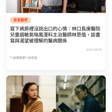
敘事醫學
寫下病房裡沒說出口的心情：林口長庚醫院
兒童過敏氣喘風溼科主治醫師林思偕，談書
寫與渴望被理解的醫病關係
2026-08-05
敘事醫學
林思偕