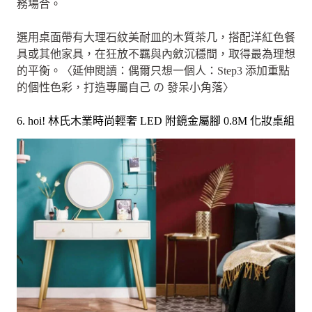
務場合。
選用桌面帶有大理石紋美耐皿的木質茶几，搭配洋紅色餐
具或其他家具，在狂放不羈與內斂沉穩間，取得最為理想
的平衡。〈延伸閱讀：偶爾只想一個人：Step3 添加重點
的個性色彩，打造專屬自己 の 發呆小角落〉
6. hoi! 林氏木業時尚輕奢 LED 附鏡金屬腳 0.8M 化妝桌組