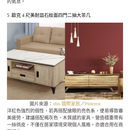
的氣息。
5 .歐克 4 尺美耐皿石紋面四門二抽大茶几
圖片來源：
obis 國際家居
／
Pinterest
洋紅色強烈的個性，若再搭配搶眼的亮色系，便易導致審
美疲勞，建議搭配褐灰色、木質感的家具，營造穩重帶有
一絲俏皮，不僅在居家環境突現個人風格，亦適合用在商