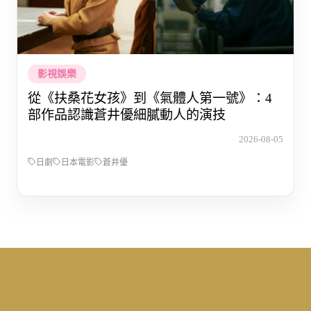
影視娛樂
從《扶桑花女孩》到《氣體人第一號》：4
部作品認識蒼井優細膩動人的演技
2026-08-05
日劇
日本電影
蒼井優