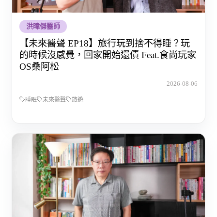
洪暐傑醫師
【未來醫聲 EP18】旅行玩到捨不得睡？玩
的時候沒感覺，回家開始還債 Feat.食尚玩家
OS桑阿松
2026-08-06
睡眠
未來醫聲
旅遊