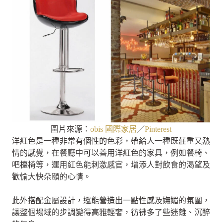
圖片來源：
obis 國際家居
／
Pinterest
洋紅色是一種非常有個性的色彩，帶給人一種既莊重又熱
情的感覺，在餐廳中可以善用洋紅色的家具，例如餐椅、
吧檯椅等，運用紅色能刺激感官，增添人對飲食的渴望及
歡愉大快朵頤的心情。
此外搭配金屬設計，還能營造出一點性感及嫵媚的氛圍，
讓整個場域的步調變得高雅輕奢，彷彿多了些迷離、沉醉