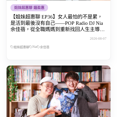
姐妹超惠聊 鐘盈惠
【姐妹超惠聊 EP36】女人最怕的不是累，
是活到最後沒有自己——POP Radio DJ Nia
余佳蓓，從全職媽媽到重新找回人生主導權
的那段路
2026-08-07
Nia
姐妹超惠聊
余佳蓓