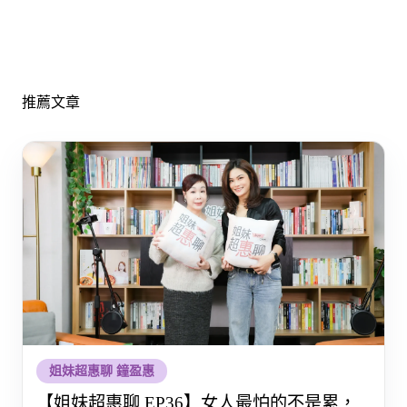
推薦文章
姐妹超惠聊 鐘盈惠
【姐妹超惠聊 EP36】女人最怕的不是累，