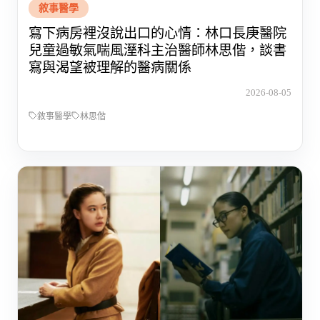
敘事醫學
寫下病房裡沒說出口的心情：林口長庚醫院
兒童過敏氣喘風溼科主治醫師林思偕，談書
寫與渴望被理解的醫病關係
2026-08-05
敘事醫學
林思偕