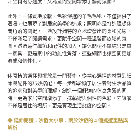
升坐椅的舒適度，又為室內空間增添了藝術氛圍。
此外，一條質地柔軟、色彩深邃的羊毛毛毯，不僅提供了
溫暖，也展現了對居家美學的追求；照明亦是打造理想休
閒角落的關鍵，一盞設計獨特的立地燈發出的柔和光線，
不僅滿足了閱讀需求，更賦予空間一種溫馨而放鬆的氛
圍。透過這些細節和配件的加入，讓休閒椅不單純只是單
一家具，更是家中的功能性角落，這些細節也讓空間更加
溫馨和個性化。
休閒椅的選擇與擺放是一門藝術，從精心選擇的材質到細
節與配件的巧妙搭配，每一步都彰顯了居住者對生活品質
的追求和對美學的理解，創造一個舒適的休息角落的同
時，更為家居空間增添了一抹藝術與個性的色彩，它讓家
不僅是居住的場所，更是實現生活態度的空間。
◆ 延伸閱讀：沙發大小事：關於沙發的 4 個挑選重點與
解析