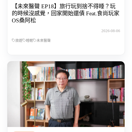
【未來醫聲 EP18】旅行玩到捨不得睡？玩
的時候沒感覺，回家開始還債 Feat.食尚玩家
OS桑阿松
2026-08-06
旅遊
睡眠
未來醫聲