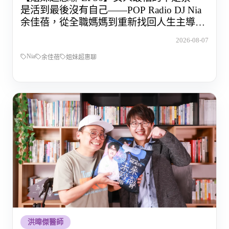
是活到最後沒有自己——POP Radio DJ Nia
余佳蓓，從全職媽媽到重新找回人生主導權
的那段路
2026-08-07
Nia
余佳蓓
姐妹超惠聊
洪暐傑醫師